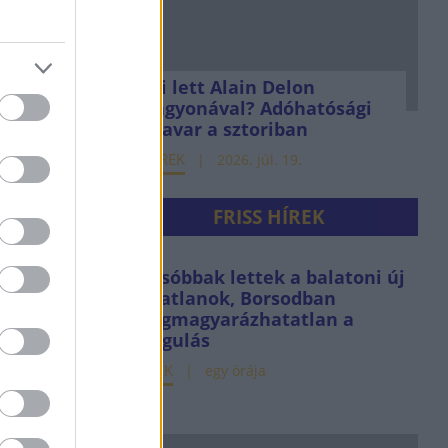
Mi lett Alain Delon
vagyonával? Adóhatósági
csavar a sztoriban
HÍREK
2026. júl. 19.
FRISS HÍREK
Olcsóbbak lettek a balatoni új
ingatlanok, Borsodban
megmagyarázhatatlan a
drágulás
HÍREK
egy órája