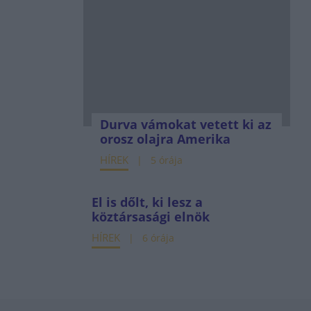
Durva vámokat vetett ki az
orosz olajra Amerika
HÍREK
5 órája
El is dőlt, ki lesz a
köztársasági elnök
HÍREK
6 órája