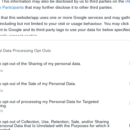
. This information may also be disclosed by us to third parties on the
IA
Participants
that may further disclose it to other third parties.
 that this website/app uses one or more Google services and may gath
including but not limited to your visit or usage behaviour. You may click 
 to Google and its third-party tags to use your data for below specifi
ogle consent section.
l Data Processing Opt Outs
o opt-out of the Sharing of my personal data.
In
o opt-out of the Sale of my Personal Data.
In
to opt-out of processing my Personal Data for Targeted
ing.
In
o opt-out of Collection, Use, Retention, Sale, and/or Sharing
ersonal Data that Is Unrelated with the Purposes for which it
lected.