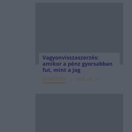
Vagyonvisszaszerzés:
amikor a pénz gyorsabban
fut, mint a jog
ELEMZÉSEK
2026. júl. 21.