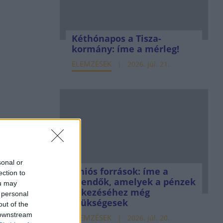
Kéthónapos a Tisza-
kormány: íme a mérleg!
ELEMZÉSEK
2026. júl. 21.
sonal or
Uniós források: íme a
ection to
teendők, amelyek a pénzek
ou may
érkezéséhez még
 personal
szükségesek
out of the
 downstream
ELEMZÉSEK
2026. júl. 20.