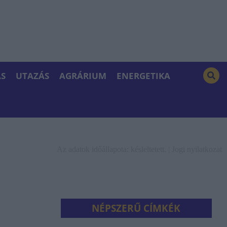
S
UTAZÁS
AGRÁRIUM
ENERGETIKA
Az adatok időállapota: késleltetett. |
Jogi nyilatkozat
NÉPSZERŰ CÍMKÉK