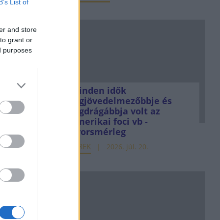
B’s List of
er and store
to grant or
ed purposes
Minden idők
legjövedelmezőbbje és
legdrágábbja volt az
amerikai foci vb -
gyorsmérleg
HÍREK
2026. júl. 20.