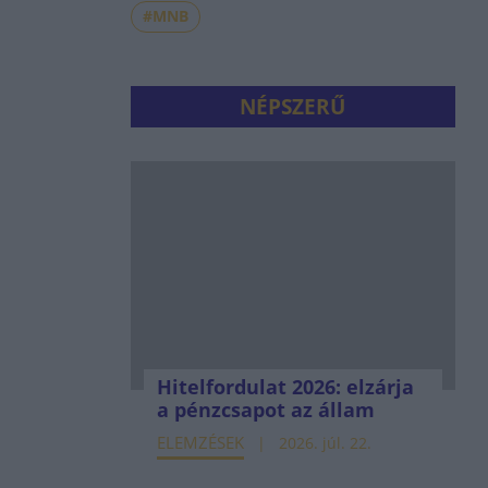
#MNB
NÉPSZERŰ
Hitelfordulat 2026: elzárja
a pénzcsapot az állam
ELEMZÉSEK
2026. júl. 22.