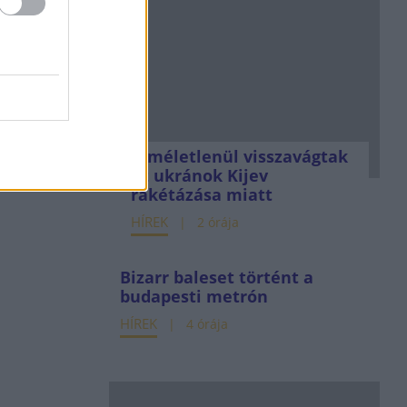
Kíméletlenül visszavágtak
az ukránok Kijev
rakétázása miatt
HÍREK
2 órája
Bizarr baleset történt a
budapesti metrón
HÍREK
4 órája