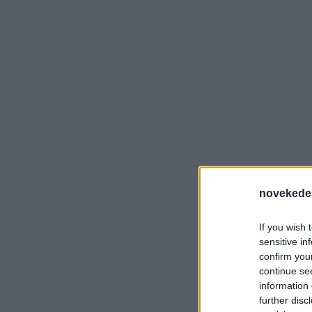
novekede
If you wish 
sensitive in
confirm you
continue se
information 
further disc