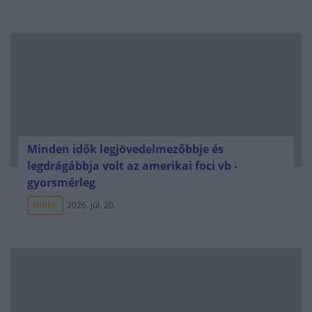
Minden idők legjövedelmezőbbje és
legdrágábbja volt az amerikai foci vb -
gyorsmérleg
HÍREK
2026. júl. 20.