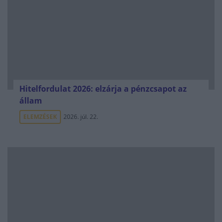
Hitelfordulat 2026: elzárja a pénzcsapot az
állam
ELEMZÉSEK
2026. júl. 22.