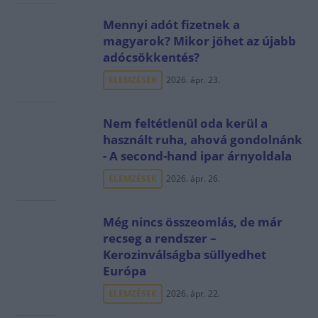
Mennyi adót fizetnek a
magyarok? Mikor jöhet az újabb
adócsökkentés?
ELEMZÉSEK
2026. ápr. 23.
Nem feltétlenül oda kerül a
használt ruha, ahová gondolnánk
- A second-hand ipar árnyoldala
ELEMZÉSEK
2026. ápr. 26.
Még nincs összeomlás, de már
recseg a rendszer –
Kerozinválságba süllyedhet
Európa
ELEMZÉSEK
2026. ápr. 22.