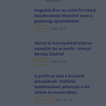
Hirdetés
Hegedüs Éva: az uniós források
hazahozatala lehetővé teszi a
gazdaság újraindítását
INTERJÚ
2026. jún. 8.
Vérrel és könnyekkel kísérve
vezetjük be az eurót - interjú
Becsey Zsolttal
INTERJÚ
2026. jún. 6.
A profit az első a hozzánk
érkezőknél - Külföldi
befektetések jellemzői a V4-
ekben és Ausztriában
ELEMZÉSEK
2026. ápr. 24.