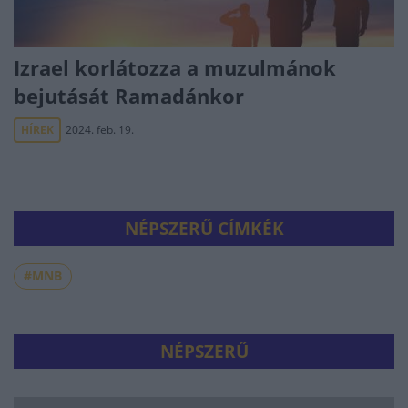
Izrael korlátozza a muzulmánok
bejutását Ramadánkor
HÍREK
2024. feb. 19.
NÉPSZERŰ CÍMKÉK
#MNB
NÉPSZERŰ