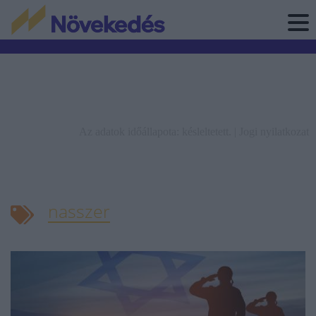
Az adatok időállapota: késleltetett. |
Jogi nyilatkozat
nasszer