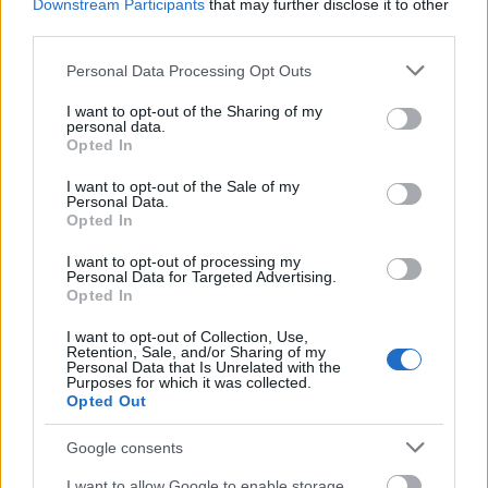
Downstream Participants
that may further disclose it to other
HÍREK
2 órája
third parties.
Please note that this website/app uses one or more Google
Personal Data Processing Opt Outs
services and may gather and store information including but
El is dőlt, ki lesz a köztársasági elnök
not limited to your visit or usage behaviour. You may click to
I want to opt-out of the Sharing of my
personal data.
grant or deny consent to Google and its third-party tags to
HÍREK
2 órája
Opted In
use your data for below specified purposes in below Google
consent section.
I want to opt-out of the Sale of my
Personal Data.
Opted In
I want to opt-out of processing my
Personal Data for Targeted Advertising.
Opted In
I want to opt-out of Collection, Use,
Retention, Sale, and/or Sharing of my
Personal Data that Is Unrelated with the
Purposes for which it was collected.
Opted Out
Történelmi paktum jött létre: új szövetség
védi a Vörös-tenger békéjét
Google consents
GLOBÁL
4 órája
I want to allow Google to enable storage