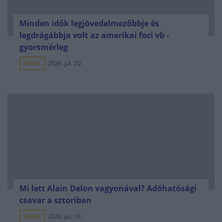
Minden idők legjövedelmezőbbje és
legdrágábbja volt az amerikai foci vb -
gyorsmérleg
HÍREK
2026. júl. 20.
Mi lett Alain Delon vagyonával? Adóhatósági
csavar a sztoriban
HÍREK
2026. júl. 19.