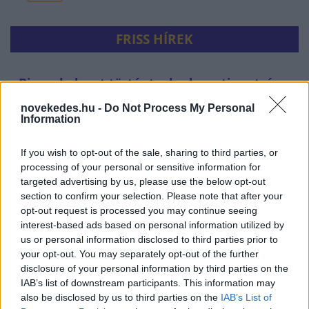
FRISS HÍREK
Bizarr baleset történt a budapesti metrón
HÍREK
egy órája
novekedes.hu -
Do Not Process My Personal
Information
If you wish to opt-out of the sale, sharing to third parties, or
processing of your personal or sensitive information for
targeted advertising by us, please use the below opt-out
section to confirm your selection. Please note that after your
opt-out request is processed you may continue seeing
interest-based ads based on personal information utilized by
us or personal information disclosed to third parties prior to
your opt-out. You may separately opt-out of the further
disclosure of your personal information by third parties on the
Durva vámokat vetett ki az orosz olajra
IAB’s list of downstream participants. This information may
also be disclosed by us to third parties on the
IAB’s List of
Amerika