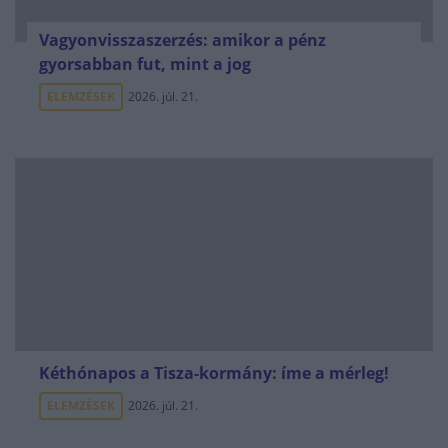
Vagyonvisszaszerzés: amikor a pénz
gyorsabban fut, mint a jog
ELEMZÉSEK
2026. júl. 21.
Kéthónapos a Tisza-kormány: íme a mérleg!
ELEMZÉSEK
2026. júl. 21.