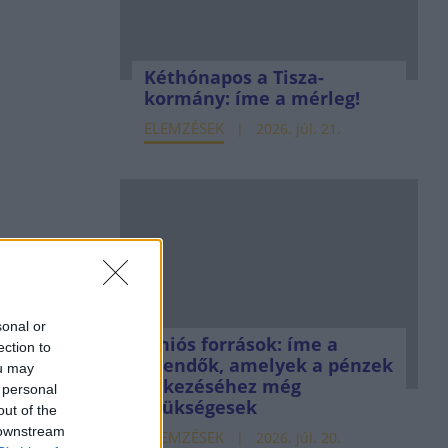
Kéthónapos a Tisza-
kormány: íme a mérleg!
ELEMZÉSEK
2026. júl. 21.
sonal or
Uniós források: íme a
ection to
teendők, amelyek a pénzek
ou may
érkezéséhez még
 personal
szükségesek
out of the
 downstream
ELEMZÉSEK
2026. júl. 20.