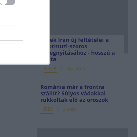
Ezek Irán új feltételei a
Hormuzi-szoros
megnyitásához - hosszú a
lista
HÍREK
egy órája
Románia már a frontra
szállít? Súlyos vádakkal
rukkoltak elő az oroszok
HÍREK
2 órája