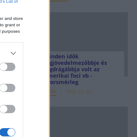
B’s List of
er and store
to grant or
ed purposes
Minden idők
legjövedelmezőbbje és
legdrágábbja volt az
amerikai foci vb -
gyorsmérleg
HÍREK
2026. júl. 20.