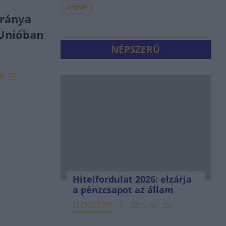
#MNB
ránya
 Unióban
NÉPSZERŰ
b. 22.
Hitelfordulat 2026: elzárja
a pénzcsapot az állam
ELEMZÉSEK
2026. júl. 22.