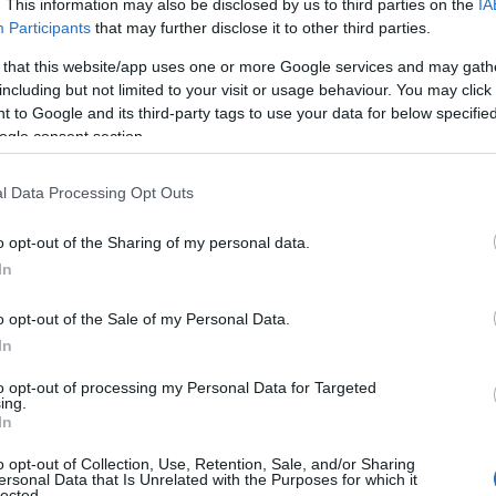
. This information may also be disclosed by us to third parties on the
IA
Participants
that may further disclose it to other third parties.
 that this website/app uses one or more Google services and may gath
including but not limited to your visit or usage behaviour. You may click 
 to Google and its third-party tags to use your data for below specifi
ogle consent section.
l Data Processing Opt Outs
o opt-out of the Sharing of my personal data.
In
o opt-out of the Sale of my Personal Data.
In
to opt-out of processing my Personal Data for Targeted
ing.
In
o opt-out of Collection, Use, Retention, Sale, and/or Sharing
ersonal Data that Is Unrelated with the Purposes for which it
lected.