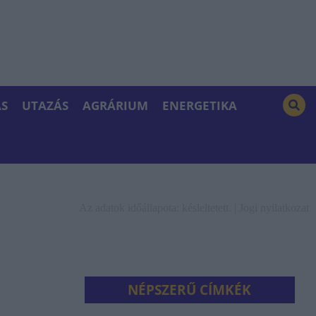
S
UTAZÁS
AGRÁRIUM
ENERGETIKA
Az adatok időállapota: késleltetett. |
Jogi nyilatkozat
NÉPSZERŰ CÍMKÉK