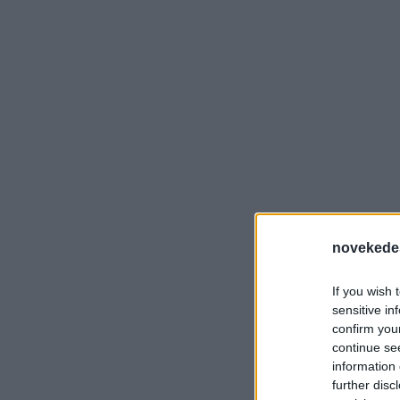
novekede
If you wish 
sensitive in
confirm you
continue se
information 
further disc