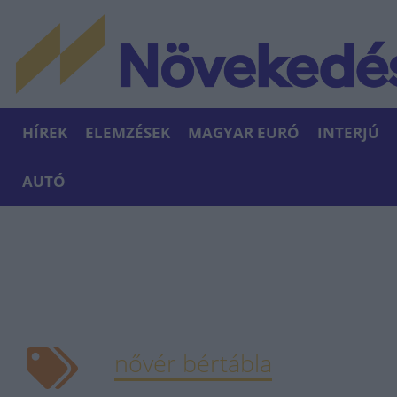
HÍREK
ELEMZÉSEK
MAGYAR EURÓ
INTERJÚ
AUTÓ
nővér bértábla