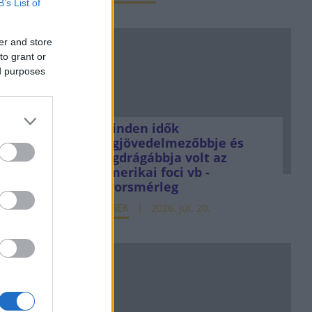
B’s List of
er and store
to grant or
ed purposes
Minden idők
legjövedelmezőbbje és
legdrágábbja volt az
amerikai foci vb -
gyorsmérleg
HÍREK
2026. júl. 20.