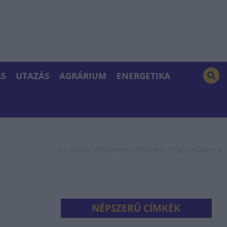
S
UTAZÁS
AGRÁRIUM
ENERGETIKA
Az adatok időállapota: késleltetett. |
Jogi nyilatkozat
NÉPSZERŰ CÍMKÉK