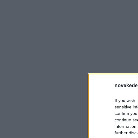
novekede
If you wish 
sensitive in
confirm you
continue se
information 
further disc