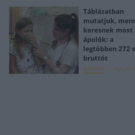
Táblázatban
mutatjuk, men
keresnek most 
ápolók: a
legtöbben 272 
bruttót
ÉLETMÓD
2021. júl. 