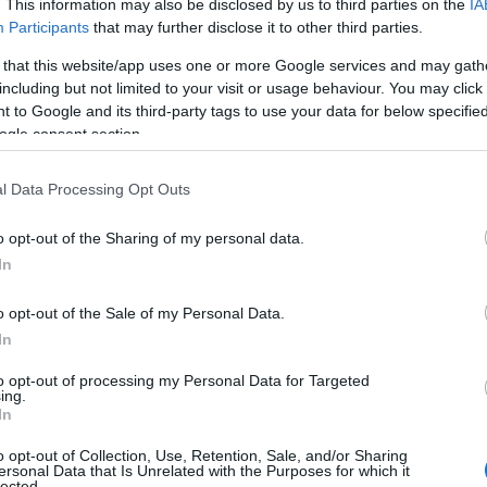
. This information may also be disclosed by us to third parties on the
IA
Participants
that may further disclose it to other third parties.
 that this website/app uses one or more Google services and may gath
including but not limited to your visit or usage behaviour. You may click 
 to Google and its third-party tags to use your data for below specifi
ogle consent section.
l Data Processing Opt Outs
o opt-out of the Sharing of my personal data.
In
o opt-out of the Sale of my Personal Data.
In
to opt-out of processing my Personal Data for Targeted
ing.
In
o opt-out of Collection, Use, Retention, Sale, and/or Sharing
ersonal Data that Is Unrelated with the Purposes for which it
lected.