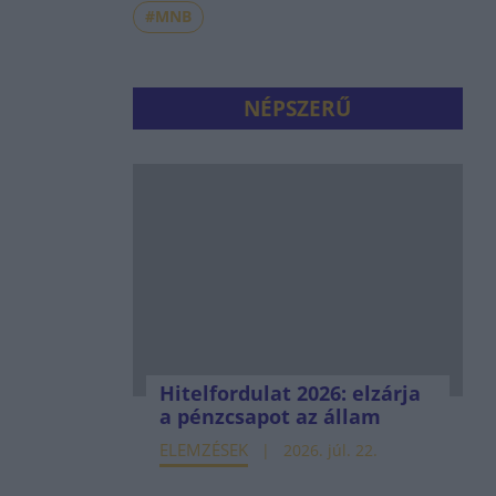
#MNB
NÉPSZERŰ
Hitelfordulat 2026: elzárja
a pénzcsapot az állam
ELEMZÉSEK
2026. júl. 22.