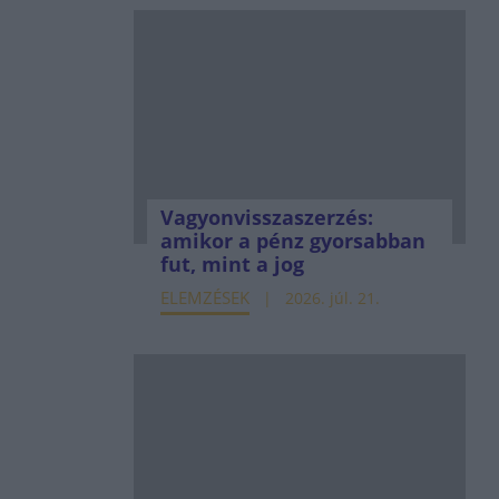
Vagyonvisszaszerzés:
amikor a pénz gyorsabban
fut, mint a jog
ELEMZÉSEK
2026. júl. 21.