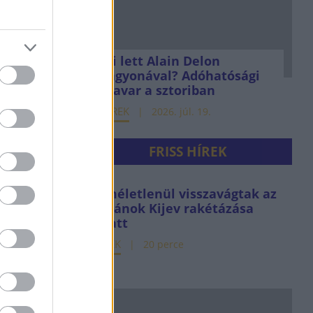
Mi lett Alain Delon
vagyonával? Adóhatósági
csavar a sztoriban
HÍREK
2026. júl. 19.
FRISS HÍREK
Kíméletlenül visszavágtak az
ukránok Kijev rakétázása
miatt
HÍREK
20 perce