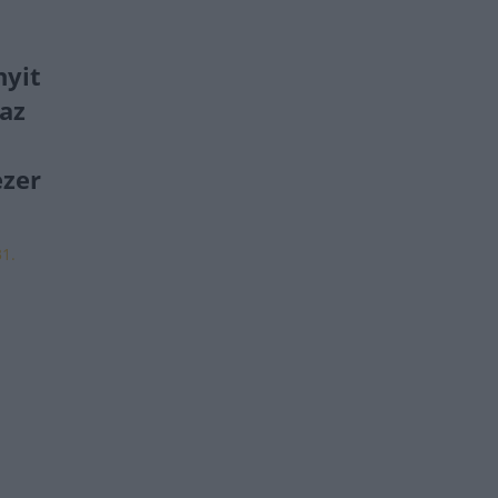
nyit
az
ezer
31.