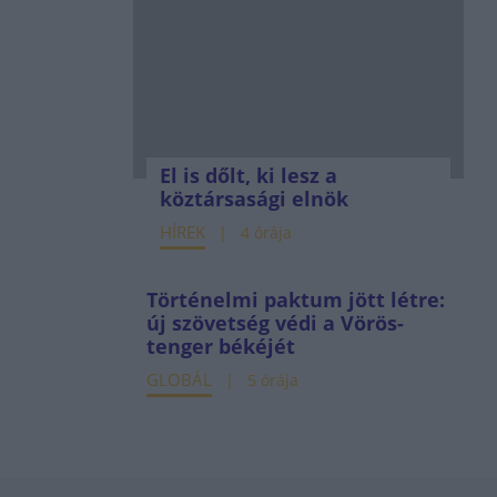
El is dőlt, ki lesz a
köztársasági elnök
HÍREK
4 órája
Történelmi paktum jött létre:
új szövetség védi a Vörös-
tenger békéjét
GLOBÁL
5 órája