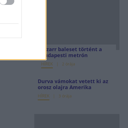
Bizarr baleset történt a
budapesti metrón
HÍREK
2 órája
Durva vámokat vetett ki az
orosz olajra Amerika
HÍREK
3 órája