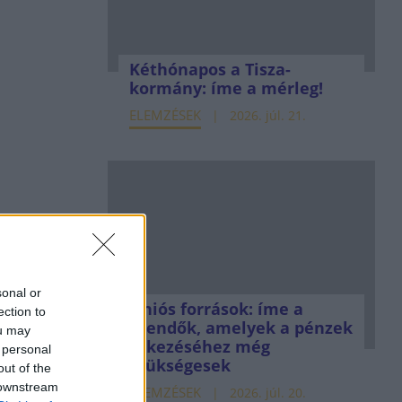
Kéthónapos a Tisza-
kormány: íme a mérleg!
ELEMZÉSEK
2026. júl. 21.
sonal or
Uniós források: íme a
ection to
teendők, amelyek a pénzek
ou may
érkezéséhez még
 personal
szükségesek
out of the
 downstream
ELEMZÉSEK
2026. júl. 20.