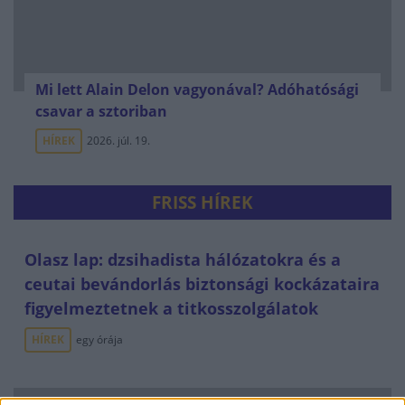
Mi lett Alain Delon vagyonával? Adóhatósági
csavar a sztoriban
HÍREK
2026. júl. 19.
FRISS HÍREK
Olasz lap: dzsihadista hálózatokra és a
ceutai bevándorlás biztonsági kockázataira
figyelmeztetnek a titkosszolgálatok
HÍREK
egy órája