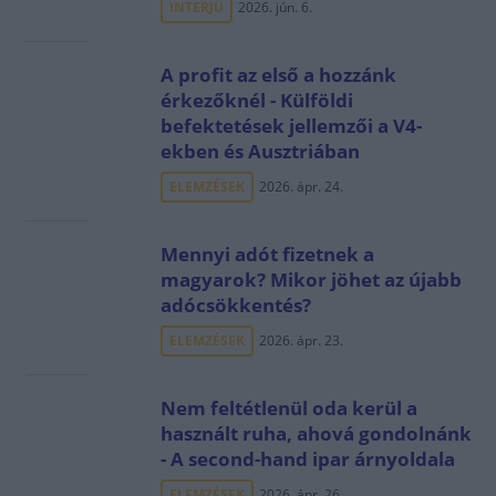
INTERJÚ
2026. jún. 6.
A profit az első a hozzánk
érkezőknél - Külföldi
befektetések jellemzői a V4-
ekben és Ausztriában
ELEMZÉSEK
2026. ápr. 24.
Mennyi adót fizetnek a
magyarok? Mikor jöhet az újabb
adócsökkentés?
ELEMZÉSEK
2026. ápr. 23.
Nem feltétlenül oda kerül a
használt ruha, ahová gondolnánk
- A second-hand ipar árnyoldala
ELEMZÉSEK
2026. ápr. 26.