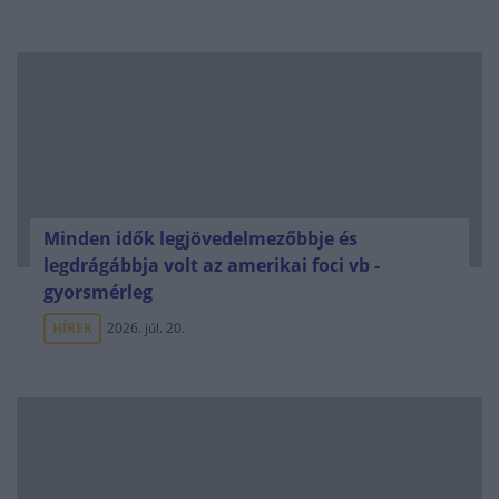
Minden idők legjövedelmezőbbje és
legdrágábbja volt az amerikai foci vb -
gyorsmérleg
HÍREK
2026. júl. 20.