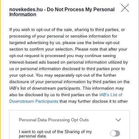
novekedes.hu -
Do Not Process My Personal
Information
If you wish to opt-out of the sale, sharing to third parties, or
processing of your personal or sensitive information for
targeted advertising by us, please use the below opt-out
section to confirm your selection. Please note that after your
Heaven Street Seven: nézz vissza, és nézd
opt-out request is processed you may continue seeing
vissza!
interest-based ads based on personal information utilized by
us or personal information disclosed to third parties prior to
LIFESTYLE
egy órája
your opt-out. You may separately opt-out of the further
disclosure of your personal information by third parties on the
IAB’s list of downstream participants. This information may
Az éjszakai támadások mérlege az ukrán-
also be disclosed by us to third parties on the
IAB’s List of
Downstream Participants
that may further disclose it to other
orosz határon: 3 civil halott, 13 sebesült
third parties.
HÍREK
2 órája
Please note that this website/app uses one or more Google
Personal Data Processing Opt Outs
services and may gather and store information including but
not limited to your visit or usage behaviour. You may click to
I want to opt-out of the Sharing of my
personal data.
grant or deny consent to Google and its third-party tags to