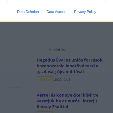
Data Deletion
Data Access
Privacy Policy
Hirdetés
Hegedüs Éva: az uniós források
hazahozatala lehetővé teszi a
gazdaság újraindítását
INTERJÚ
2026. jún. 8.
Vérrel és könnyekkel kísérve
vezetjük be az eurót - interjú
Becsey Zsolttal