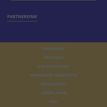
PARTNEREINK
IMPRESSZUM
KAPCSOLAT
JOGI NYILATKOZAT
ADATKEZELÉSI TÁJÉKOZTATÓ
MÉDIAAJÁNLAT
SZERZŐI JOGOK
ÁSZF