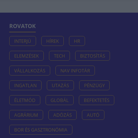
ROVATOK
INTERJÚ
HÍREK
HR
ELEMZÉSEK
TECH
BIZTOSÍTÁS
VÁLLALKOZÁS
NAV INFOTÁR
INGATLAN
UTAZÁS
PÉNZÜGY
ÉLETMÓD
GLOBÁL
BEFEKTETÉS
AGRÁRIUM
ADÓZÁS
AUTÓ
BOR ÉS GASZTRONÓMIA