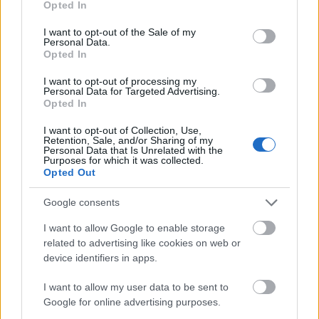
Opted In
use your data for below specified purposes in below Google
consent section.
I want to opt-out of the Sale of my
Personal Data.
Opted In
I want to opt-out of processing my
Personal Data for Targeted Advertising.
Opted In
Hét egyszerű szokás, amivel energiát
takaríthatunk meg otthonunkban
I want to opt-out of Collection, Use,
Retention, Sale, and/or Sharing of my
Personal Data that Is Unrelated with the
HÍREK
3 órája
Purposes for which it was collected.
Opted Out
Google consents
Körkép: így csökkentették a bankok a
személyi hitelek kamatait
I want to allow Google to enable storage
related to advertising like cookies on web or
HÍREK
3 órája
device identifiers in apps.
I want to allow my user data to be sent to
Google for online advertising purposes.