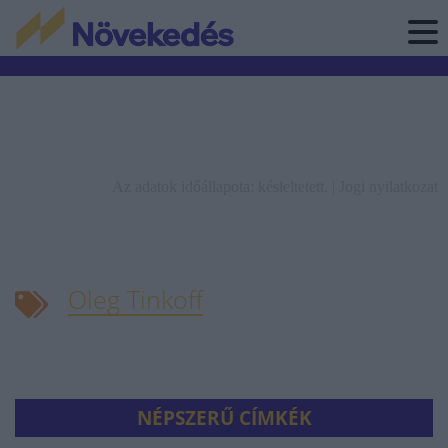
Az adatok időállapota: késleltetett. |
Jogi nyilatkozat
Oleg Tinkoff
NÉPSZERŰ CÍMKÉK