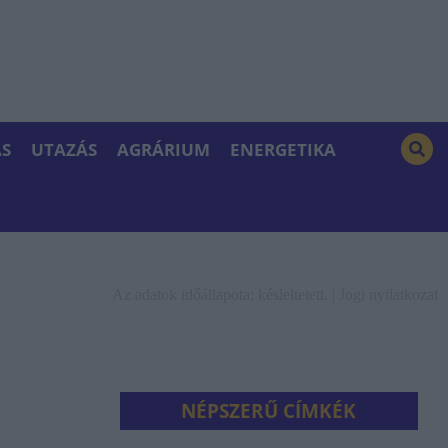
S
UTAZÁS
AGRÁRIUM
ENERGETIKA
Az adatok időállapota: késleltetett. |
Jogi nyilatkozat
NÉPSZERŰ CÍMKÉK