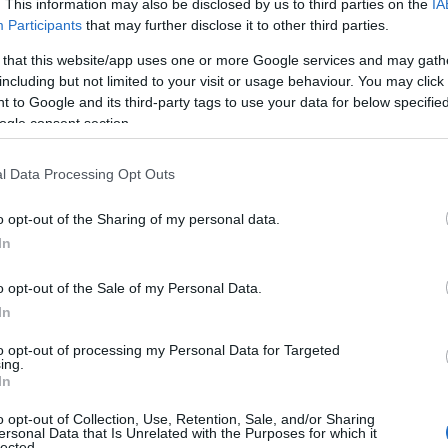
. This information may also be disclosed by us to third parties on the
IA
Participants
that may further disclose it to other third parties.
 that this website/app uses one or more Google services and may gath
including but not limited to your visit or usage behaviour. You may click 
 to Google and its third-party tags to use your data for below specifi
ogle consent section.
l Data Processing Opt Outs
o opt-out of the Sharing of my personal data.
In
o opt-out of the Sale of my Personal Data.
In
to opt-out of processing my Personal Data for Targeted
ing.
In
o opt-out of Collection, Use, Retention, Sale, and/or Sharing
ersonal Data that Is Unrelated with the Purposes for which it
lected.