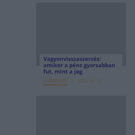
Vagyonvisszaszerzés:
amikor a pénz gyorsabban
fut, mint a jog
ELEMZÉSEK
2026. júl. 21.