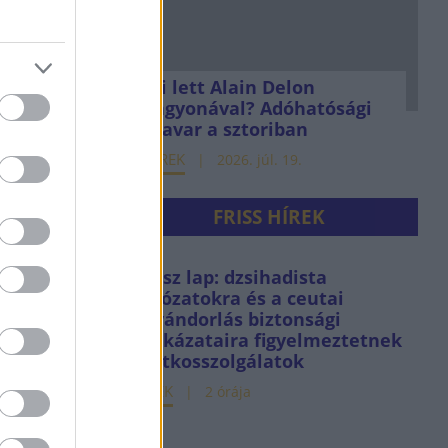
Mi lett Alain Delon
vagyonával? Adóhatósági
csavar a sztoriban
HÍREK
2026. júl. 19.
FRISS HÍREK
Olasz lap: dzsihadista
hálózatokra és a ceutai
bevándorlás biztonsági
kockázataira figyelmeztetnek
a titkosszolgálatok
HÍREK
2 órája