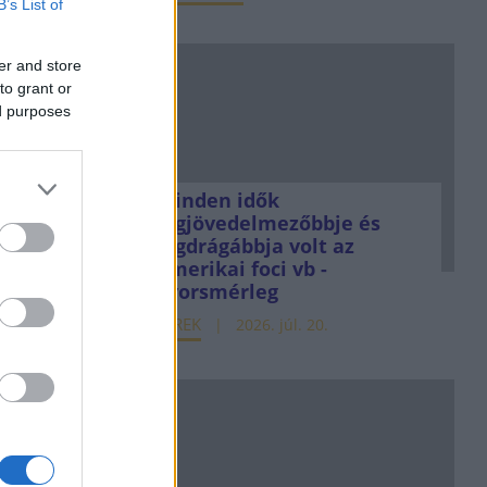
B’s List of
er and store
to grant or
ed purposes
Minden idők
legjövedelmezőbbje és
legdrágábbja volt az
amerikai foci vb -
gyorsmérleg
HÍREK
2026. júl. 20.