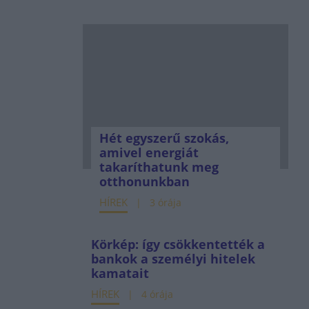
Hét egyszerű szokás,
amivel energiát
takaríthatunk meg
otthonunkban
HÍREK
3 órája
Körkép: így csökkentették a
bankok a személyi hitelek
kamatait
HÍREK
4 órája