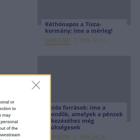
Kéthónapos a Tisza-
kormány: íme a mérleg!
ELEMZÉSEK
2026. júl. 21.
sonal or
Uniós források: íme a
ection to
teendők, amelyek a pénzek
ou may
érkezéséhez még
 personal
szükségesek
out of the
 downstream
ELEMZÉSEK
2026. júl. 20.