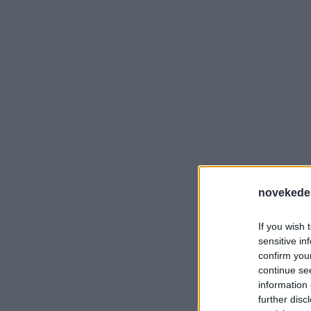
novekede
If you wish 
sensitive in
confirm you
continue se
information 
further disc