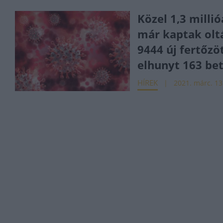
Közel 1,3 milli
már kaptak olt
9444 új fertőzöt
elhunyt 163 be
HÍREK
2021. márc. 13