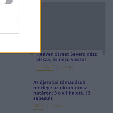
Heaven Street Seven: nézz
vissza, és nézd vissza!
LIFESTYLE
2 órája
Az éjszakai támadások
mérlege az ukrán-orosz
határon: 3 civil halott, 13
sebesült
HÍREK
3 órája