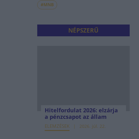
#MNB
NÉPSZERŰ
Hitelfordulat 2026: elzárja
a pénzcsapot az állam
ELEMZÉSEK
2026. júl. 22.