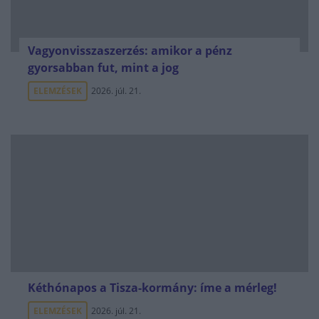
Vagyonvisszaszerzés: amikor a pénz
gyorsabban fut, mint a jog
ELEMZÉSEK
2026. júl. 21.
Kéthónapos a Tisza-kormány: íme a mérleg!
ELEMZÉSEK
2026. júl. 21.