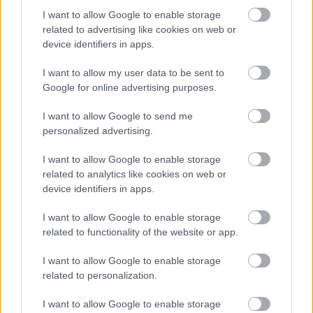
I want to allow Google to enable storage
Kíméletlenül visszavágtak az ukránok Kijev
related to advertising like cookies on web or
rakétázása miatt
device identifiers in apps.
HÍREK
11 órája
I want to allow my user data to be sent to
Google for online advertising purposes.
Bizarr baleset történt a budapesti metrón
I want to allow Google to send me
personalized advertising.
HÍREK
13 órája
I want to allow Google to enable storage
related to analytics like cookies on web or
device identifiers in apps.
I want to allow Google to enable storage
related to functionality of the website or app.
I want to allow Google to enable storage
NÉPSZERŰ
related to personalization.
I want to allow Google to enable storage