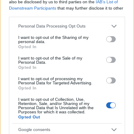
also be disclosed by us to third parties on the
IAB’s List of
Vízhiány mellett erdőtűz sújtja a Garda-tavat:
Downstream Participants
that may further disclose it to other
kétszáz embert menekítettek ki
third parties.
HÍREK
9 órája
Please note that this website/app uses one or more Google
Personal Data Processing Opt Outs
services and may gather and store information including but
not limited to your visit or usage behaviour. You may click to
I want to opt-out of the Sharing of my
Olcsóbbak lettek a balatoni új ingatlanok,
personal data.
grant or deny consent to Google and its third-party tags to
Opted In
Borsodban megmagyarázhatatlan a
use your data for below specified purposes in below Google
consent section.
drágulás
I want to opt-out of the Sale of my
Personal Data.
Opted In
HÍREK
10 órája
I want to opt-out of processing my
Personal Data for Targeted Advertising.
Opted In
I want to opt-out of Collection, Use,
Retention, Sale, and/or Sharing of my
Personal Data that Is Unrelated with the
Purposes for which it was collected.
Opted Out
Google consents