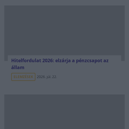
Hitelfordulat 2026: elzárja a pénzcsapot az
állam
ELEMZÉSEK
2026. júl. 22.