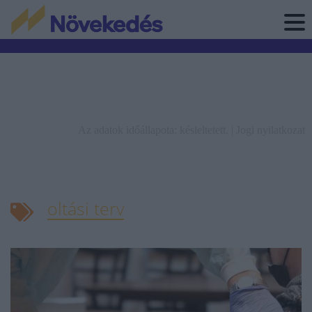
Az adatok időállapota: késleltetett. |
Jogi nyilatkozat
oltási terv