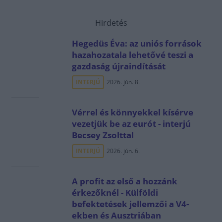
Hirdetés
Hegedüs Éva: az uniós források
hazahozatala lehetővé teszi a
gazdaság újraindítását
INTERJÚ
2026. jún. 8.
Vérrel és könnyekkel kísérve
vezetjük be az eurót - interjú
Becsey Zsolttal
INTERJÚ
2026. jún. 6.
A profit az első a hozzánk
érkezőknél - Külföldi
befektetések jellemzői a V4-
ekben és Ausztriában