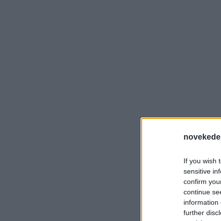
novekede
If you wish 
sensitive in
confirm you
continue se
information 
further disc