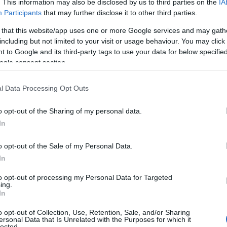
. This information may also be disclosed by us to third parties on the
IA
Participants
that may further disclose it to other third parties.
 that this website/app uses one or more Google services and may gath
including but not limited to your visit or usage behaviour. You may click 
 to Google and its third-party tags to use your data for below specifi
ogle consent section.
l Data Processing Opt Outs
o opt-out of the Sharing of my personal data.
In
o opt-out of the Sale of my Personal Data.
In
to opt-out of processing my Personal Data for Targeted
ing.
In
o opt-out of Collection, Use, Retention, Sale, and/or Sharing
ersonal Data that Is Unrelated with the Purposes for which it
lected.