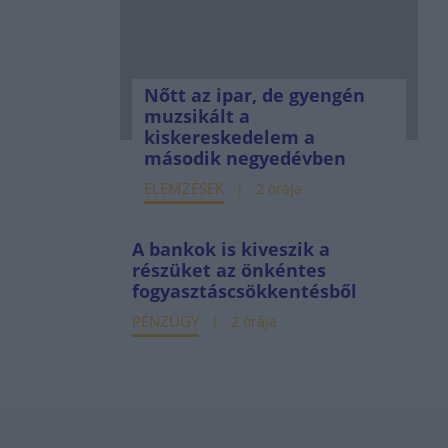
Nőtt az ipar, de gyengén
muzsikált a
kiskereskedelem a
második negyedévben
ELEMZÉSEK
2 órája
A bankok is kiveszik a
részüket az önkéntes
fogyasztáscsökkentésből
PÉNZÜGY
2 órája