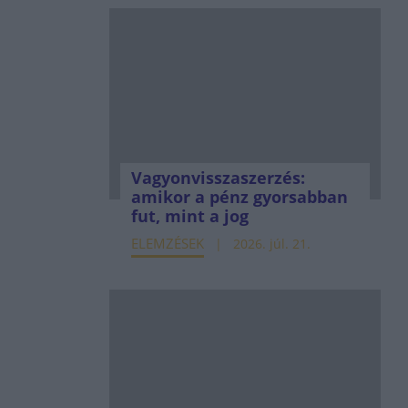
Vagyonvisszaszerzés:
amikor a pénz gyorsabban
fut, mint a jog
ELEMZÉSEK
2026. júl. 21.