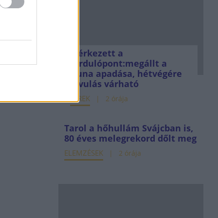
Elérkezett a
fordulópont:megállt a
Duna apadása, hétvégére
javulás várható
HÍREK
2 órája
Tarol a hőhullám Svájcban is,
80 éves melegrekord dőlt meg
ELEMZÉSEK
2 órája