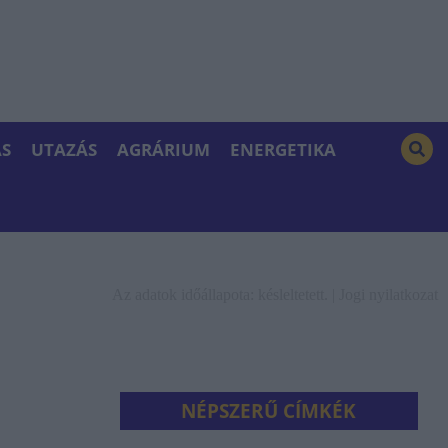
S
UTAZÁS
AGRÁRIUM
ENERGETIKA
Az adatok időállapota: késleltetett. |
Jogi nyilatkozat
NÉPSZERŰ CÍMKÉK