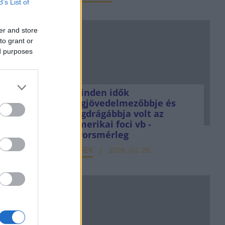
B’s List of
er and store
to grant or
ed purposes
Minden idők
legjövedelmezőbbje és
legdrágábbja volt az
amerikai foci vb -
gyorsmérleg
HÍREK
2026. júl. 20.