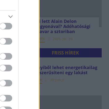
Mi lett Alain Delon
vagyonával? Adóhatósági
csavar a sztoriban
HÍREK
2026. júl. 19.
FRISS HÍREK
Ennyiből lehet energetikailag
korszerűsíteni egy lakást
HÍREK
30 perce