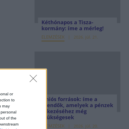
Kéthónapos a Tisza-
kormány: íme a mérleg!
ELEMZÉSEK
2026. júl. 21.
sonal or
Uniós források: íme a
ection to
teendők, amelyek a pénzek
ou may
érkezéséhez még
 personal
szükségesek
out of the
 downstream
ELEMZÉSEK
2026. júl. 20.