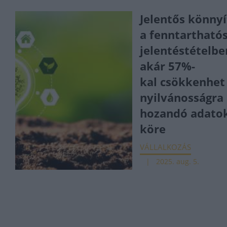
Jelentős könnyí
a fenntartható
jelentéstételbe
akár 57%-
kal csökkenhet
nyilvánosságra
hozandó adato
köre
VÁLLALKOZÁS
2025. aug. 5.