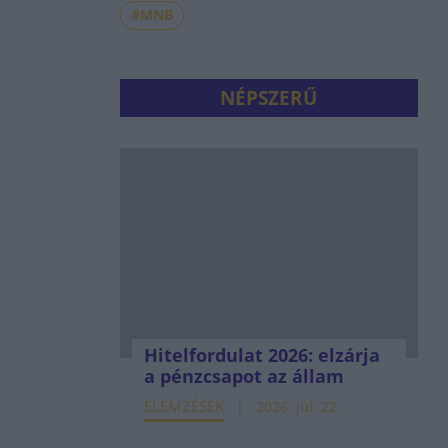
#MNB
NÉPSZERŰ
Hitelfordulat 2026: elzárja
a pénzcsapot az állam
ELEMZÉSEK
2026. júl. 22.