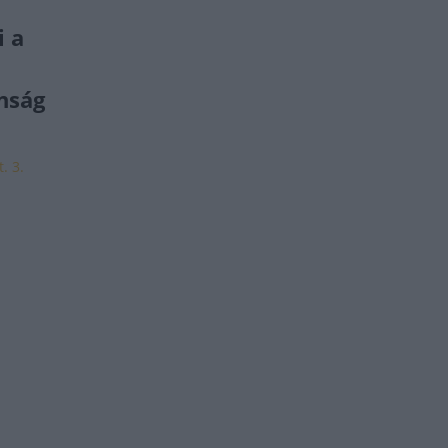
i a
nság
. 3.