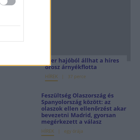
Ezer hajóból állhat a híres
orosz árnyékflotta
HÍREK
37 perce
Feszültség Olaszország és
Spanyolország között: az
olaszok ellen ellenőrzést akar
bevezetni Madrid, gyorsan
megérkezett a válasz
HÍREK
egy órája