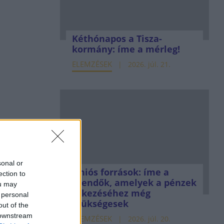
Kéthónapos a Tisza-
kormány: íme a mérleg!
ELEMZÉSEK
2026. júl. 21.
sonal or
Uniós források: íme a
ection to
teendők, amelyek a pénzek
ou may
érkezéséhez még
 personal
szükségesek
out of the
 downstream
ELEMZÉSEK
2026. júl. 20.