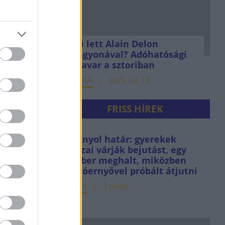
Mi lett Alain Delon
vagyonával? Adóhatósági
csavar a sztoriban
HÍREK
2026. júl. 19.
FRISS HÍREK
Spanyol határ: gyerekek
százai várják bejutást, egy
ember meghalt, miközben
siklóernyővel próbált átjutni
HÍREK
7 perce