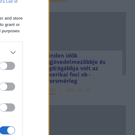
B’s List of
er and store
to grant or
ed purposes
Minden idők
legjövedelmezőbbje és
legdrágábbja volt az
amerikai foci vb -
gyorsmérleg
HÍREK
2026. júl. 20.