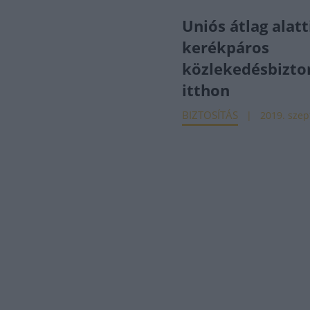
Uniós átlag alatt
kerékpáros
közlekedésbizto
itthon
BIZTOSÍTÁS
2019. szept