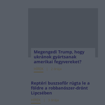
Megengedi Trump, hogy
ukránok gyártsanak
amerikai fegyvereket?
HÍREK
2 órája
Reptéri buszsofőr rúgta le a
földre a robbanószer-drónt
Lipcsében
HÍREK
3 órája