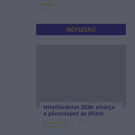
#MNB
NÉPSZERŰ
Hitelfordulat 2026: elzárja
a pénzcsapot az állam
ELEMZÉSEK
2026. júl. 22.