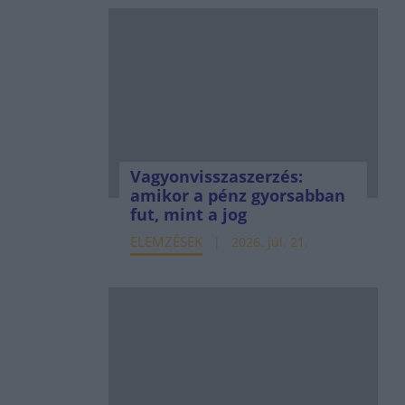
Vagyonvisszaszerzés:
amikor a pénz gyorsabban
fut, mint a jog
ELEMZÉSEK
2026. júl. 21.