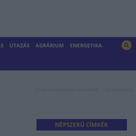
S
UTAZÁS
AGRÁRIUM
ENERGETIKA
Az adatok időállapota: késleltetett. |
Jogi nyilatkozat
NÉPSZERŰ CÍMKÉK