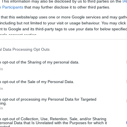
. This information may also be disclosed by us to third parties on the
IA
Participants
that may further disclose it to other third parties.
 that this website/app uses one or more Google services and may gath
including but not limited to your visit or usage behaviour. You may click 
 to Google and its third-party tags to use your data for below specifi
ogle consent section.
l Data Processing Opt Outs
o opt-out of the Sharing of my personal data.
In
o opt-out of the Sale of my Personal Data.
In
to opt-out of processing my Personal Data for Targeted
ing.
In
o opt-out of Collection, Use, Retention, Sale, and/or Sharing
ersonal Data that Is Unrelated with the Purposes for which it
lected.