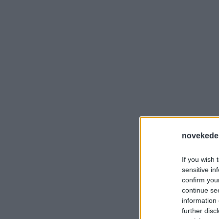
novekede
If you wish 
sensitive in
confirm you
continue se
information 
further disc