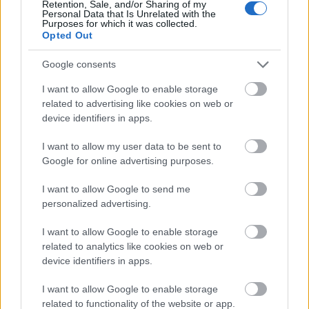
Retention, Sale, and/or Sharing of my
Personal Data that Is Unrelated with the
Purposes for which it was collected.
Opted Out
Google consents
I want to allow Google to enable storage
related to advertising like cookies on web or
device identifiers in apps.
Mi lett Alain Delon vagyonával? Adóhatósági
I want to allow my user data to be sent to
csavar a sztoriban
Google for online advertising purposes.
HÍREK
2026. júl. 19.
I want to allow Google to send me
personalized advertising.
FRISS HÍREK
I want to allow Google to enable storage
related to analytics like cookies on web or
Durva vámokat vetett ki az orosz olajra
device identifiers in apps.
Amerika
I want to allow Google to enable storage
related to functionality of the website or app.
HÍREK
23 perce