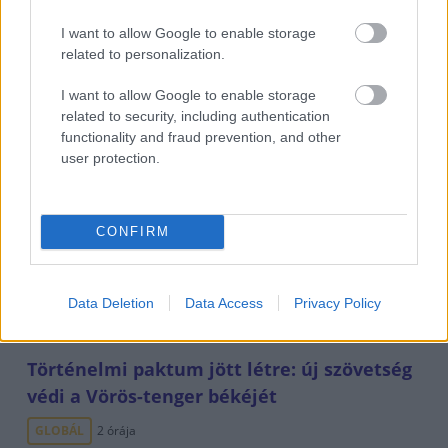
I want to allow Google to enable storage
related to personalization.
I want to allow Google to enable storage
related to security, including authentication
functionality and fraud prevention, and other
user protection.
CONFIRM
El is dőlt, ki lesz a köztársasági elnök
HÍREK
egy órája
Data Deletion
Data Access
Privacy Policy
Történelmi paktum jött létre: új szövetség
védi a Vörös-tenger békéjét
GLOBÁL
2 órája