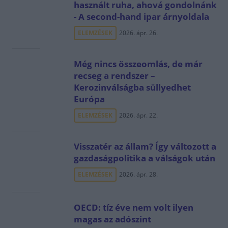
használt ruha, ahová gondolnánk
- A second-hand ipar árnyoldala
ELEMZÉSEK
2026. ápr. 26.
Még nincs összeomlás, de már
recseg a rendszer –
Kerozinválságba süllyedhet
Európa
ELEMZÉSEK
2026. ápr. 22.
Visszatér az állam? Így változott a
gazdaságpolitika a válságok után
ELEMZÉSEK
2026. ápr. 28.
OECD: tíz éve nem volt ilyen
magas az adószint