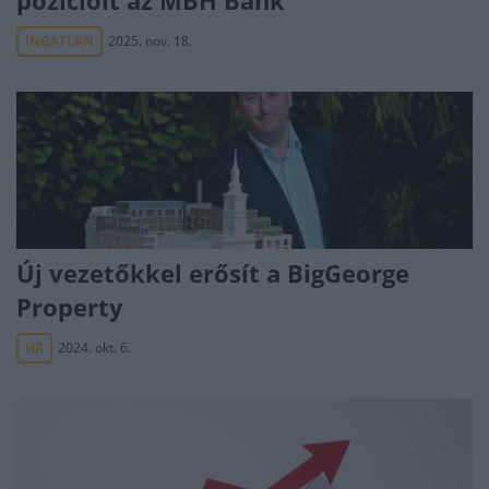
pozícióit az MBH Bank
INGATLAN
2025. nov. 18.
Új vezetőkkel erősít a BigGeorge
Property
HR
2024. okt. 6.