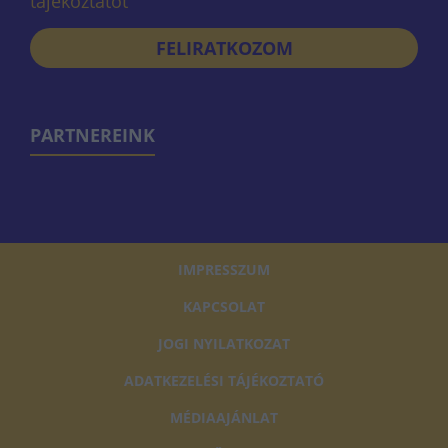
tájékoztatót
FELIRATKOZOM
PARTNEREINK
IMPRESSZUM
KAPCSOLAT
JOGI NYILATKOZAT
ADATKEZELÉSI TÁJÉKOZTATÓ
MÉDIAAJÁNLAT