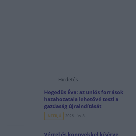
Hirdetés
Hegedüs Éva: az uniós források
hazahozatala lehetővé teszi a
gazdaság újraindítását
INTERJÚ
2026. jún. 8.
Vérrel és könnyekkel kísérve