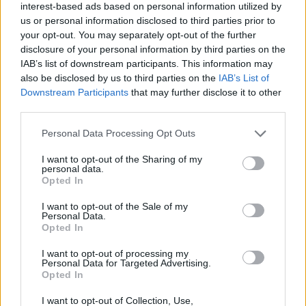
interest-based ads based on personal information utilized by
Uniós források: íme a teendők, amelyek a
us or personal information disclosed to third parties prior to
pénzek érkezéséhez még szükségesek
your opt-out. You may separately opt-out of the further
disclosure of your personal information by third parties on the
ELEMZÉSEK
2026. júl. 20.
IAB’s list of downstream participants. This information may
also be disclosed by us to third parties on the
IAB’s List of
Downstream Participants
that may further disclose it to other
third parties.
Please note that this website/app uses one or more Google
Personal Data Processing Opt Outs
services and may gather and store information including but
not limited to your visit or usage behaviour. You may click to
I want to opt-out of the Sharing of my
personal data.
grant or deny consent to Google and its third-party tags to
Opted In
use your data for below specified purposes in below Google
consent section.
I want to opt-out of the Sale of my
Minden idők legjövedelmezőbbje és
Personal Data.
legdrágábbja volt az amerikai foci vb -
Opted In
gyorsmérleg
I want to opt-out of processing my
Personal Data for Targeted Advertising.
HÍREK
2026. júl. 20.
Opted In
I want to opt-out of Collection, Use,