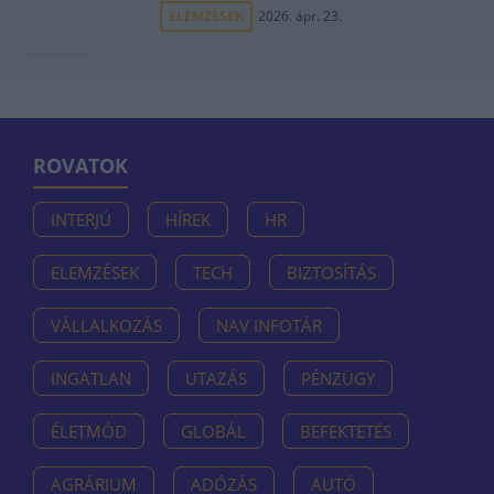
ELEMZÉSEK
2026. ápr. 23.
ROVATOK
INTERJÚ
HÍREK
HR
ELEMZÉSEK
TECH
BIZTOSÍTÁS
VÁLLALKOZÁS
NAV INFOTÁR
INGATLAN
UTAZÁS
PÉNZÜGY
ÉLETMÓD
GLOBÁL
BEFEKTETÉS
AGRÁRIUM
ADÓZÁS
AUTÓ