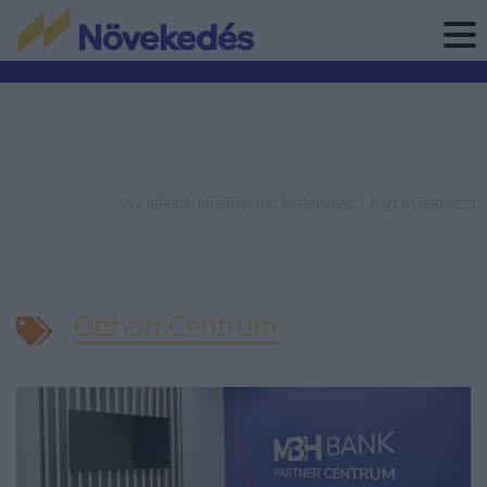
Az adatok időállapota: késleltetett. |
Jogi nyilatkozat
Otthon Centrum