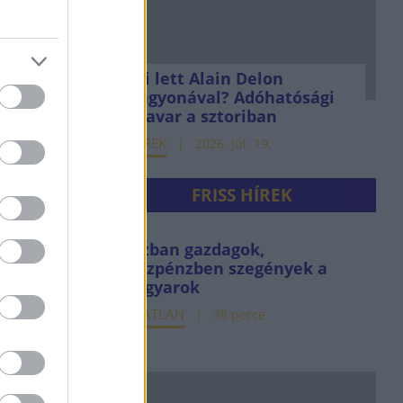
Mi lett Alain Delon
vagyonával? Adóhatósági
csavar a sztoriban
HÍREK
2026. júl. 19.
FRISS HÍREK
Házban gazdagok,
készpénzben szegények a
magyarok
INGATLAN
38 perce