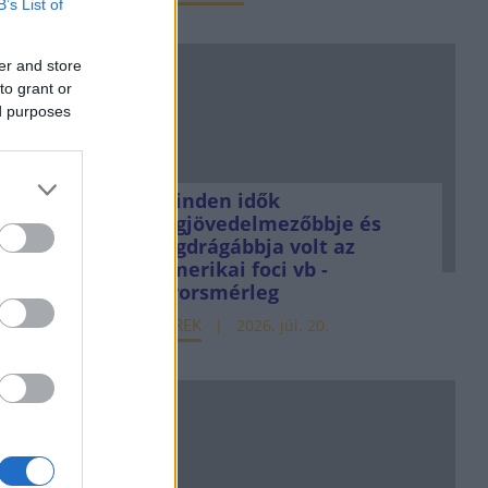
B’s List of
er and store
to grant or
ed purposes
Minden idők
legjövedelmezőbbje és
legdrágábbja volt az
amerikai foci vb -
gyorsmérleg
HÍREK
2026. júl. 20.