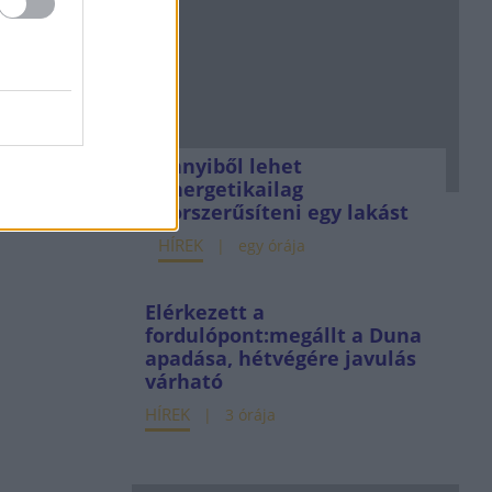
Ennyiből lehet
energetikailag
korszerűsíteni egy lakást
HÍREK
egy órája
Elérkezett a
fordulópont:megállt a Duna
apadása, hétvégére javulás
várható
HÍREK
3 órája