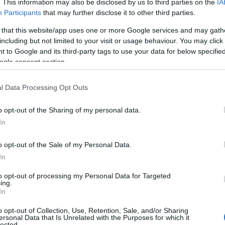
. This information may also be disclosed by us to third parties on the
IA
Participants
that may further disclose it to other third parties.
 that this website/app uses one or more Google services and may gath
including but not limited to your visit or usage behaviour. You may click 
 to Google and its third-party tags to use your data for below specifi
ogle consent section.
l Data Processing Opt Outs
o opt-out of the Sharing of my personal data.
In
o opt-out of the Sale of my Personal Data.
In
to opt-out of processing my Personal Data for Targeted
ing.
In
o opt-out of Collection, Use, Retention, Sale, and/or Sharing
ersonal Data that Is Unrelated with the Purposes for which it
lected.