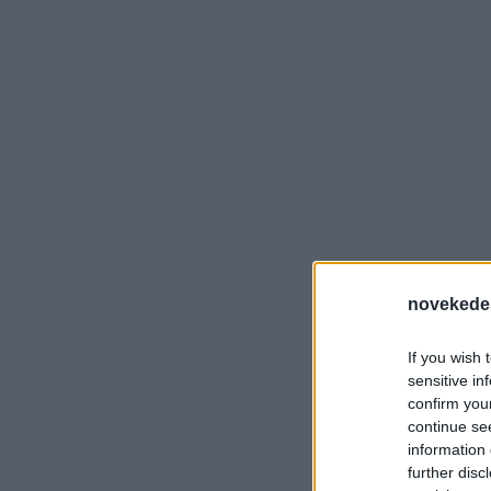
novekede
If you wish 
sensitive in
confirm you
continue se
information 
further disc