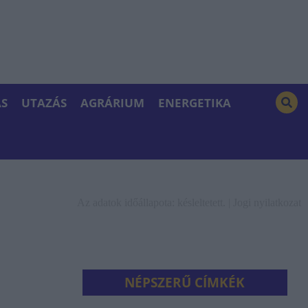
S
UTAZÁS
AGRÁRIUM
ENERGETIKA
Az adatok időállapota: késleltetett. |
Jogi nyilatkozat
NÉPSZERŰ CÍMKÉK