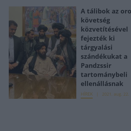
A tálibok az or
követség
közvetítésével
fejezték ki
tárgyalási
szándékukat a
Pandzssir
tartománybeli
ellenállásnak
HÍREK
2021. aug. 22.