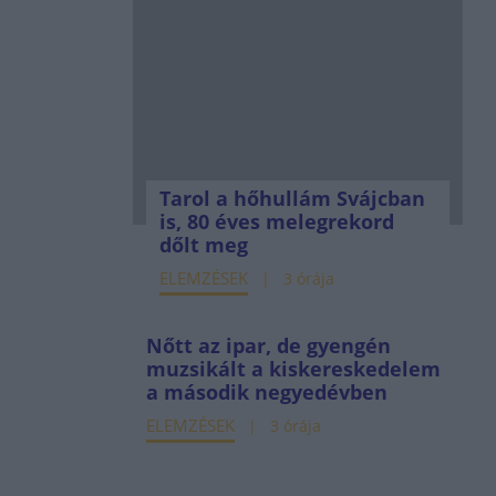
Tarol a hőhullám Svájcban
is, 80 éves melegrekord
dőlt meg
ELEMZÉSEK
3 órája
Nőtt az ipar, de gyengén
muzsikált a kiskereskedelem
a második negyedévben
ELEMZÉSEK
3 órája