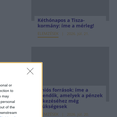
Kéthónapos a Tisza-
kormány: íme a mérleg!
ELEMZÉSEK
2026. júl. 21.
sonal or
Uniós források: íme a
ection to
teendők, amelyek a pénzek
ou may
érkezéséhez még
 personal
szükségesek
out of the
 downstream
ELEMZÉSEK
2026. júl. 20.