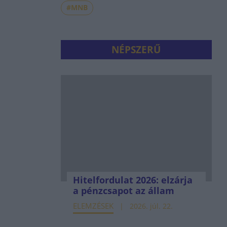
#MNB
NÉPSZERŰ
Hitelfordulat 2026: elzárja
a pénzcsapot az állam
ELEMZÉSEK
2026. júl. 22.