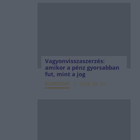
Vagyonvisszaszerzés:
amikor a pénz gyorsabban
fut, mint a jog
ELEMZÉSEK
2026. júl. 21.