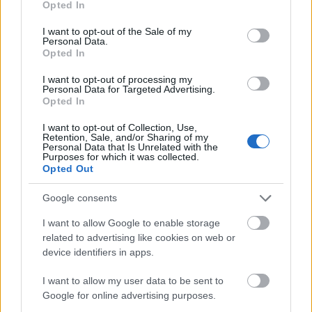
Opted In
use your data for below specified purposes in below Google
consent section.
I want to opt-out of the Sale of my
Personal Data.
Opted In
I want to opt-out of processing my
Personal Data for Targeted Advertising.
Opted In
Magyar Péter: már 2022-ben tudták, hogy az
energiarendszer a végnapjait éli
I want to opt-out of Collection, Use,
Retention, Sale, and/or Sharing of my
Personal Data that Is Unrelated with the
HÍREK
6 órája
Purposes for which it was collected.
Opted Out
Google consents
Csak egy válsággal lehet megfosztani a
dollárt a pénzügyi tróntól!
I want to allow Google to enable storage
related to advertising like cookies on web or
PÉNZÜGY
6 órája
device identifiers in apps.
I want to allow my user data to be sent to
Google for online advertising purposes.