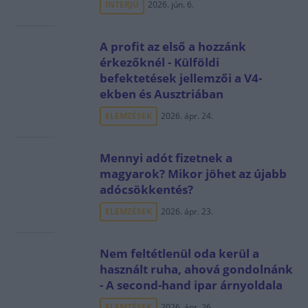
INTERJÚ
2026. jún. 6.
A profit az első a hozzánk
érkezőknél - Külföldi
befektetések jellemzői a V4-
ekben és Ausztriában
ELEMZÉSEK
2026. ápr. 24.
Mennyi adót fizetnek a
magyarok? Mikor jöhet az újabb
adócsökkentés?
ELEMZÉSEK
2026. ápr. 23.
Nem feltétlenül oda kerül a
használt ruha, ahová gondolnánk
- A second-hand ipar árnyoldala
ELEMZÉSEK
2026. ápr. 26.