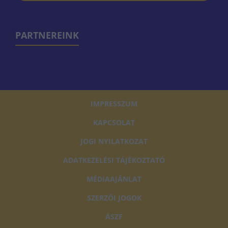
PARTNEREINK
IMPRESSZUM
KAPCSOLAT
JOGI NYILATKOZAT
ADATKEZELÉSI TÁJÉKOZTATÓ
MÉDIAAJÁNLAT
SZERZŐI JOGOK
ÁSZF