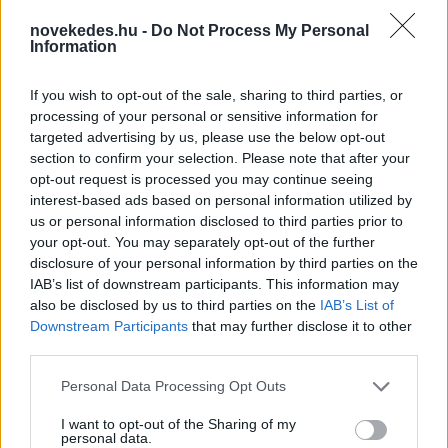
novekedes.hu -
Do Not Process My Personal
Information
If you wish to opt-out of the sale, sharing to third parties, or
processing of your personal or sensitive information for
targeted advertising by us, please use the below opt-out
section to confirm your selection. Please note that after your
Utalvány formájában, novemberben érkezik
opt-out request is processed you may continue seeing
az iskolakezdési támogatás második fele
interest-based ads based on personal information utilized by
us or personal information disclosed to third parties prior to
HÍREK
3 órája
your opt-out. You may separately opt-out of the further
disclosure of your personal information by third parties on the
IAB’s list of downstream participants. This information may
Orosz olajfinomítókra csaptak le az
also be disclosed by us to third parties on the
IAB’s List of
Downstream Participants
that may further disclose it to other
ukránok, nem késett a válasz
third parties.
HÍREK
3 órája
Please note that this website/app uses one or more Google
Personal Data Processing Opt Outs
services and may gather and store information including but
not limited to your visit or usage behaviour. You may click to
I want to opt-out of the Sharing of my
personal data.
grant or deny consent to Google and its third-party tags to