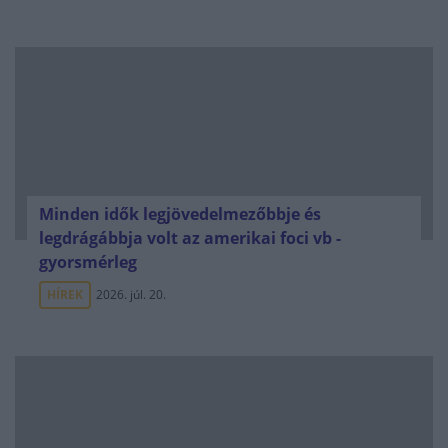
Minden idők legjövedelmezőbbje és
legdrágábbja volt az amerikai foci vb -
gyorsmérleg
HÍREK
2026. júl. 20.