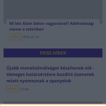
Mi lett Alain Delon vagyonával? Adóhatósági
csavar a sztoriban
HÍREK
2026. júl. 19.
FRISS HÍREK
Újabb menekültválságot készítenek elő -
tömeges határsértésre buzdító üzenetek
miatt nyomoznak a spanyolok
HÍREK
2 órája