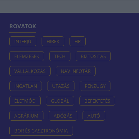
ROVATOK
INTERJÚ
HÍREK
HR
ELEMZÉSEK
TECH
BIZTOSÍTÁS
VÁLLALKOZÁS
NAV INFOTÁR
INGATLAN
UTAZÁS
PÉNZÜGY
ÉLETMÓD
GLOBÁL
BEFEKTETÉS
AGRÁRIUM
ADÓZÁS
AUTÓ
BOR ÉS GASZTRONÓMIA