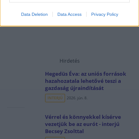
Data Deletion
Data Access
Privacy Policy
Hirdetés
Hegedüs Éva: az uniós források
hazahozatala lehetővé teszi a
gazdaság újraindítását
INTERJÚ
2026. jún. 8.
Vérrel és könnyekkel kísérve
vezetjük be az eurót - interjú
Becsey Zsolttal