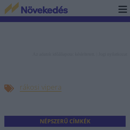
Az adatok időállapota: késleltetett. |
Jogi nyilatkozat
rákosi vipera
NÉPSZERŰ CÍMKÉK