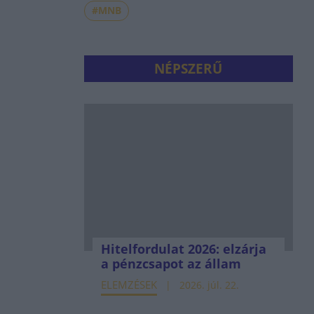
#MNB
NÉPSZERŰ
Hitelfordulat 2026: elzárja
a pénzcsapot az állam
ELEMZÉSEK
2026. júl. 22.