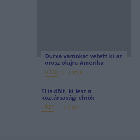
Durva vámokat vetett ki az
orosz olajra Amerika
HÍREK
4 órája
El is dőlt, ki lesz a
köztársasági elnök
HÍREK
5 órája