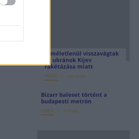
Kíméletlenül visszavágtak
az ukránok Kijev
rakétázása miatt
HÍREK
egy órája
Bizarr baleset történt a
budapesti metrón
HÍREK
3 órája