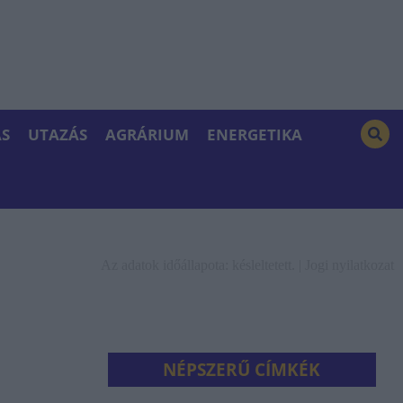
S
UTAZÁS
AGRÁRIUM
ENERGETIKA
Az adatok időállapota: késleltetett. |
Jogi nyilatkozat
NÉPSZERŰ CÍMKÉK