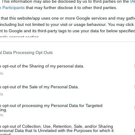
. This information may also be disclosed by us to third parties on the
IA
Participants
that may further disclose it to other third parties.
 that this website/app uses one or more Google services and may gath
including but not limited to your visit or usage behaviour. You may click 
 to Google and its third-party tags to use your data for below specifi
ogle consent section.
l Data Processing Opt Outs
o opt-out of the Sharing of my personal data.
In
o opt-out of the Sale of my Personal Data.
In
to opt-out of processing my Personal Data for Targeted
ing.
In
o opt-out of Collection, Use, Retention, Sale, and/or Sharing
ersonal Data that Is Unrelated with the Purposes for which it
lected.