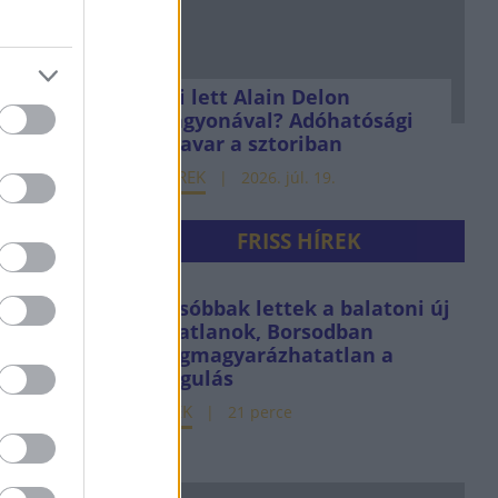
Mi lett Alain Delon
vagyonával? Adóhatósági
csavar a sztoriban
HÍREK
2026. júl. 19.
FRISS HÍREK
Olcsóbbak lettek a balatoni új
ingatlanok, Borsodban
megmagyarázhatatlan a
drágulás
HÍREK
21 perce