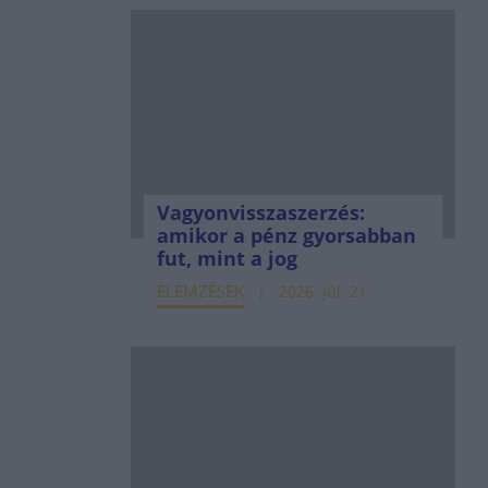
Vagyonvisszaszerzés:
amikor a pénz gyorsabban
fut, mint a jog
ELEMZÉSEK
2026. júl. 21.