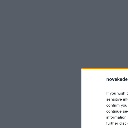
novekede
If you wish 
sensitive in
confirm you
continue se
information 
further disc