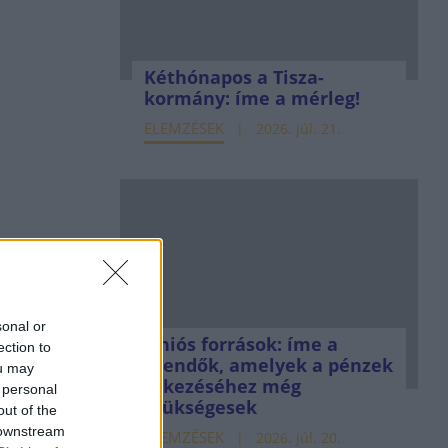
Kéthónapos a Tisza-
kormány: íme a mérleg!
ELEMZÉSEK
2026. júl. 21.
sonal or
Uniós források: íme a
ection to
teendők, amelyek a pénzek
ou may
érkezéséhez még
 personal
szükségesek
out of the
 downstream
ELEMZÉSEK
2026. júl. 20.