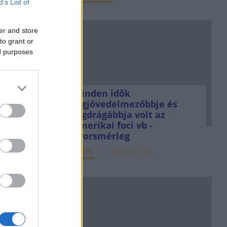
B’s List of
er and store
to grant or
ed purposes
Minden idők
legjövedelmezőbbje és
legdrágábbja volt az
amerikai foci vb -
gyorsmérleg
HÍREK
2026. júl. 20.