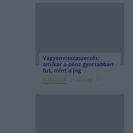
Vagyonvisszaszerzés:
amikor a pénz gyorsabban
fut, mint a jog
ELEMZÉSEK
2026. júl. 21.