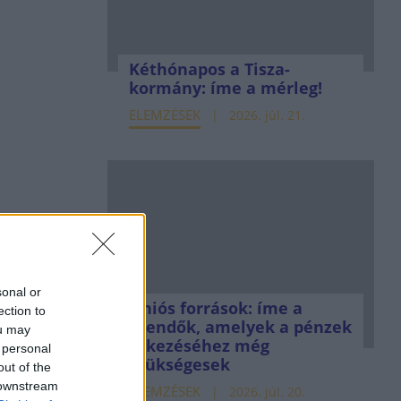
Kéthónapos a Tisza-
kormány: íme a mérleg!
ELEMZÉSEK
2026. júl. 21.
sonal or
Uniós források: íme a
ection to
teendők, amelyek a pénzek
ou may
érkezéséhez még
 personal
szükségesek
out of the
 downstream
ELEMZÉSEK
2026. júl. 20.