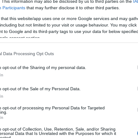
. This information may also be disclosed by us to third parties on the
IA
Participants
that may further disclose it to other third parties.
 that this website/app uses one or more Google services and may gath
including but not limited to your visit or usage behaviour. You may click 
 to Google and its third-party tags to use your data for below specifi
ogle consent section.
l Data Processing Opt Outs
o opt-out of the Sharing of my personal data.
In
o opt-out of the Sale of my Personal Data.
In
to opt-out of processing my Personal Data for Targeted
ing.
In
o opt-out of Collection, Use, Retention, Sale, and/or Sharing
ersonal Data that Is Unrelated with the Purposes for which it
lected.