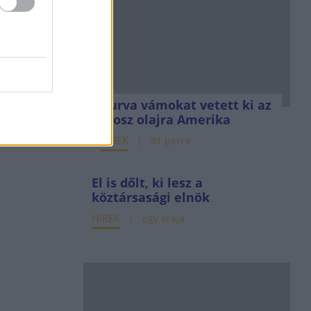
Durva vámokat vetett ki az
orosz olajra Amerika
HÍREK
41 perce
El is dőlt, ki lesz a
köztársasági elnök
HÍREK
egy órája