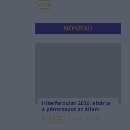
#MNB
NÉPSZERŰ
Hitelfordulat 2026: elzárja
a pénzcsapot az állam
ELEMZÉSEK
2026. júl. 22.