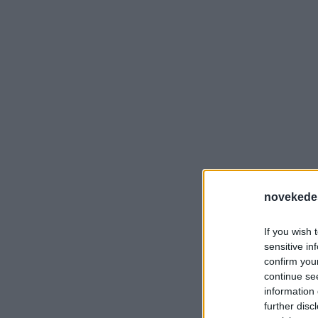
novekede
If you wish 
sensitive in
confirm you
continue se
information 
further disc