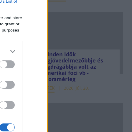
B’s List of
er and store
to grant or
ed purposes
Minden idők
legjövedelmezőbbje és
legdrágábbja volt az
amerikai foci vb -
gyorsmérleg
HÍREK
2026. júl. 20.