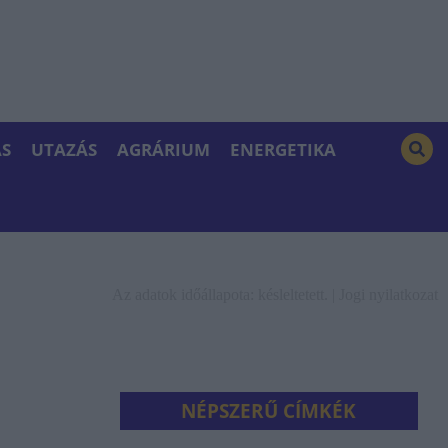
S
UTAZÁS
AGRÁRIUM
ENERGETIKA
Az adatok időállapota: késleltetett. |
Jogi nyilatkozat
NÉPSZERŰ CÍMKÉK