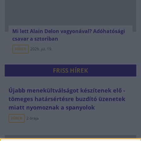
Mi lett Alain Delon vagyonával? Adóhatósági
csavar a sztoriban
HÍREK
2026. júl. 19.
FRISS HÍREK
Újabb menekültválságot készítenek elő -
tömeges határsértésre buzdító üzenetek
miatt nyomoznak a spanyolok
HÍREK
2 órája