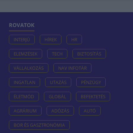
ROVATOK
INTERJÚ
HÍREK
HR
ELEMZÉSEK
TECH
BIZTOSÍTÁS
VÁLLALKOZÁS
NAV INFOTÁR
INGATLAN
UTAZÁS
PÉNZÜGY
ÉLETMÓD
GLOBÁL
BEFEKTETÉS
AGRÁRIUM
ADÓZÁS
AUTÓ
BOR ÉS GASZTRONÓMIA