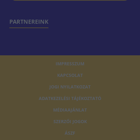
PARTNEREINK
IMPRESSZUM
KAPCSOLAT
JOGI NYILATKOZAT
ADATKEZELÉSI TÁJÉKOZTATÓ
MÉDIAAJÁNLAT
SZERZŐI JOGOK
ÁSZF