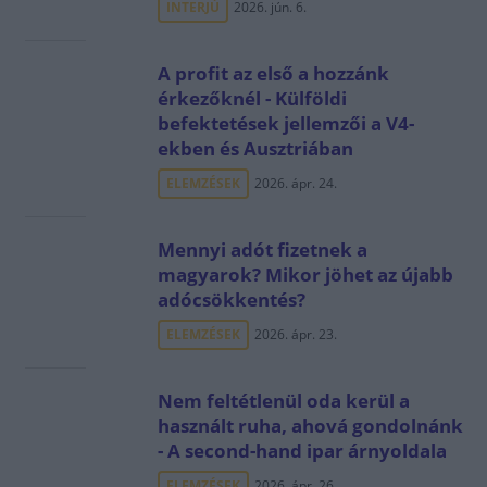
INTERJÚ
2026. jún. 6.
A profit az első a hozzánk
érkezőknél - Külföldi
befektetések jellemzői a V4-
ekben és Ausztriában
ELEMZÉSEK
2026. ápr. 24.
Mennyi adót fizetnek a
magyarok? Mikor jöhet az újabb
adócsökkentés?
ELEMZÉSEK
2026. ápr. 23.
Nem feltétlenül oda kerül a
használt ruha, ahová gondolnánk
- A second-hand ipar árnyoldala
ELEMZÉSEK
2026. ápr. 26.