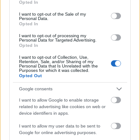
Opted In
use your data for below specified purposes in below Google
consent section.
I want to opt-out of the Sale of my
Personal Data.
Opted In
I want to opt-out of processing my
Personal Data for Targeted Advertising.
Opted In
Magyar Péter: már 2022-ben tudták, hogy az
energiarendszer a végnapjait éli
I want to opt-out of Collection, Use,
Retention, Sale, and/or Sharing of my
Personal Data that Is Unrelated with the
HÍREK
5 órája
Purposes for which it was collected.
Opted Out
Google consents
Csak egy válsággal lehet megfosztani a
dollárt a pénzügyi tróntól!
I want to allow Google to enable storage
related to advertising like cookies on web or
PÉNZÜGY
6 órája
device identifiers in apps.
I want to allow my user data to be sent to
Google for online advertising purposes.