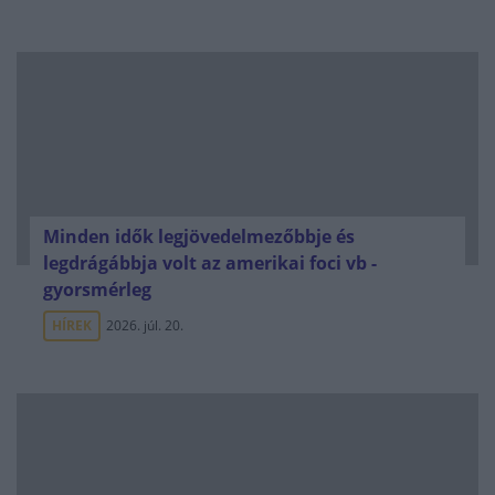
Minden idők legjövedelmezőbbje és
legdrágábbja volt az amerikai foci vb -
gyorsmérleg
HÍREK
2026. júl. 20.