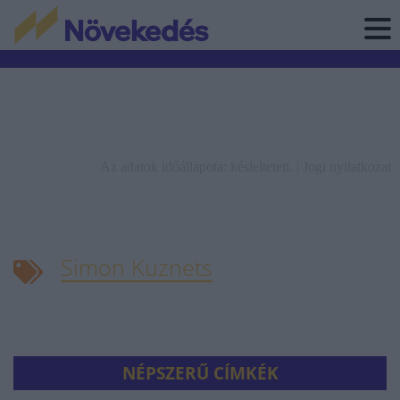
Az adatok időállapota: késleltetett. |
Jogi nyilatkozat
Simon Kuznets
NÉPSZERŰ CÍMKÉK