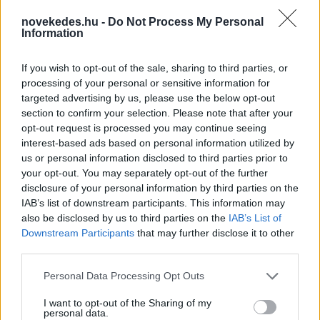
novekedes.hu -
Do Not Process My Personal
Information
If you wish to opt-out of the sale, sharing to third parties, or
processing of your personal or sensitive information for
targeted advertising by us, please use the below opt-out
section to confirm your selection. Please note that after your
Utalvány formájában, novemberben érkezik
opt-out request is processed you may continue seeing
az iskolakezdési támogatás második fele
interest-based ads based on personal information utilized by
us or personal information disclosed to third parties prior to
HÍREK
2 órája
your opt-out. You may separately opt-out of the further
disclosure of your personal information by third parties on the
IAB’s list of downstream participants. This information may
Orosz olajfinomítókra csaptak le az
also be disclosed by us to third parties on the
IAB’s List of
Downstream Participants
that may further disclose it to other
ukránok, nem késett a válasz
third parties.
HÍREK
3 órája
Please note that this website/app uses one or more Google
Personal Data Processing Opt Outs
services and may gather and store information including but
not limited to your visit or usage behaviour. You may click to
I want to opt-out of the Sharing of my
personal data.
grant or deny consent to Google and its third-party tags to