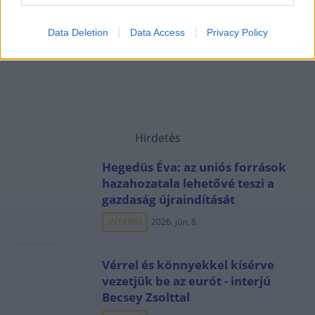
Data Deletion
Data Access
Privacy Policy
Hirdetés
Hegedüs Éva: az uniós források
hazahozatala lehetővé teszi a
gazdaság újraindítását
INTERJÚ
2026. jún. 8.
Vérrel és könnyekkel kísérve
vezetjük be az eurót - interjú
Becsey Zsolttal