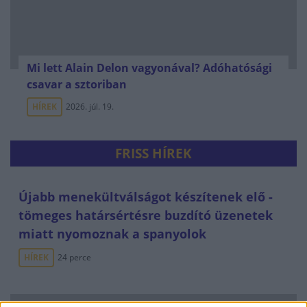
Mi lett Alain Delon vagyonával? Adóhatósági
csavar a sztoriban
HÍREK
2026. júl. 19.
FRISS HÍREK
Újabb menekültválságot készítenek elő -
tömeges határsértésre buzdító üzenetek
miatt nyomoznak a spanyolok
HÍREK
24 perce