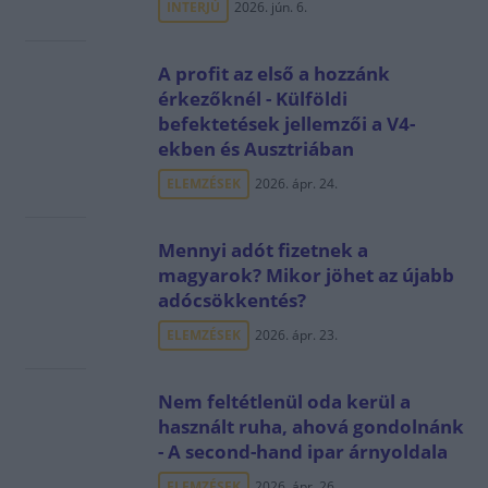
INTERJÚ
2026. jún. 6.
A profit az első a hozzánk
érkezőknél - Külföldi
befektetések jellemzői a V4-
ekben és Ausztriában
ELEMZÉSEK
2026. ápr. 24.
Mennyi adót fizetnek a
magyarok? Mikor jöhet az újabb
adócsökkentés?
ELEMZÉSEK
2026. ápr. 23.
Nem feltétlenül oda kerül a
használt ruha, ahová gondolnánk
- A second-hand ipar árnyoldala
ELEMZÉSEK
2026. ápr. 26.