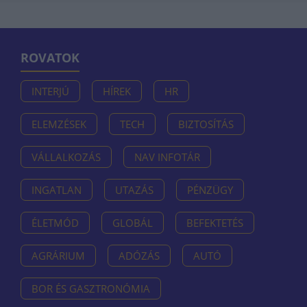
ROVATOK
INTERJÚ
HÍREK
HR
ELEMZÉSEK
TECH
BIZTOSÍTÁS
VÁLLALKOZÁS
NAV INFOTÁR
INGATLAN
UTAZÁS
PÉNZÜGY
ÉLETMÓD
GLOBÁL
BEFEKTETÉS
AGRÁRIUM
ADÓZÁS
AUTÓ
BOR ÉS GASZTRONÓMIA