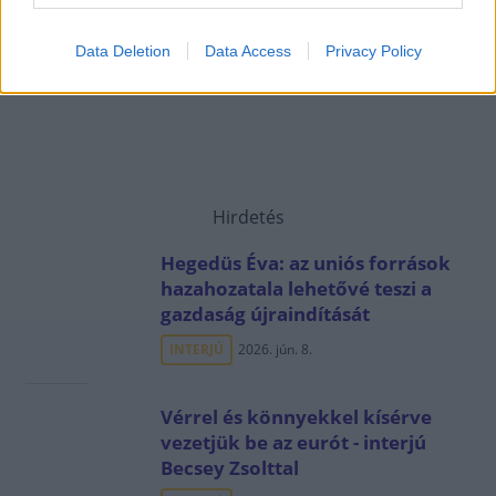
Data Deletion
Data Access
Privacy Policy
Hirdetés
Hegedüs Éva: az uniós források
hazahozatala lehetővé teszi a
gazdaság újraindítását
INTERJÚ
2026. jún. 8.
Vérrel és könnyekkel kísérve
vezetjük be az eurót - interjú
Becsey Zsolttal