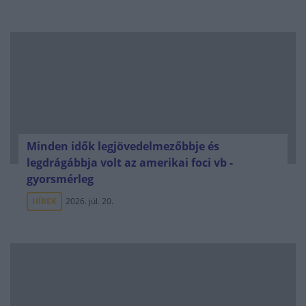
Minden idők legjövedelmezőbbje és
legdrágábbja volt az amerikai foci vb -
gyorsmérleg
HÍREK
2026. júl. 20.