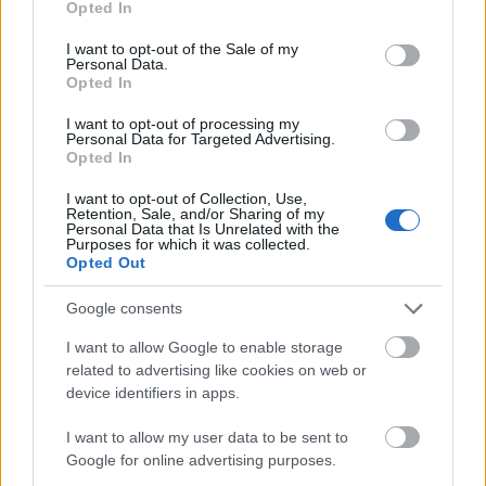
Opted In
use your data for below specified purposes in below Google
consent section.
I want to opt-out of the Sale of my
Personal Data.
Opted In
I want to opt-out of processing my
Personal Data for Targeted Advertising.
Opted In
Magyar Péter: már 2022-ben tudták, hogy az
energiarendszer a végnapjait éli
I want to opt-out of Collection, Use,
Retention, Sale, and/or Sharing of my
Personal Data that Is Unrelated with the
HÍREK
4 órája
Purposes for which it was collected.
Opted Out
Google consents
Csak egy válsággal lehet megfosztani a
dollárt a pénzügyi tróntól!
I want to allow Google to enable storage
related to advertising like cookies on web or
PÉNZÜGY
5 órája
device identifiers in apps.
I want to allow my user data to be sent to
Google for online advertising purposes.