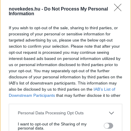
novekedes.hu -
Do Not Process My Personal
Information
If you wish to opt-out of the sale, sharing to third parties, or
processing of your personal or sensitive information for
targeted advertising by us, please use the below opt-out
section to confirm your selection. Please note that after your
Utalvány formájában, novemberben érkezik
opt-out request is processed you may continue seeing
az iskolakezdési támogatás második fele
interest-based ads based on personal information utilized by
us or personal information disclosed to third parties prior to
HÍREK
egy órája
your opt-out. You may separately opt-out of the further
disclosure of your personal information by third parties on the
IAB’s list of downstream participants. This information may
Orosz olajfinomítókra csaptak le az
also be disclosed by us to third parties on the
IAB’s List of
Downstream Participants
that may further disclose it to other
ukránok, nem késett a válasz
third parties.
HÍREK
egy órája
Please note that this website/app uses one or more Google
Personal Data Processing Opt Outs
services and may gather and store information including but
not limited to your visit or usage behaviour. You may click to
I want to opt-out of the Sharing of my
personal data.
grant or deny consent to Google and its third-party tags to