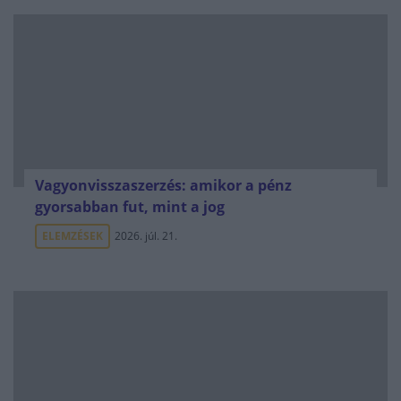
Vagyonvisszaszerzés: amikor a pénz
gyorsabban fut, mint a jog
ELEMZÉSEK
2026. júl. 21.