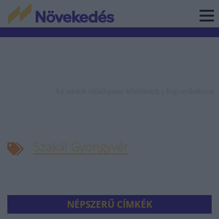
Az adatok időállapota: késleltetett. |
Jogi nyilatkozat
Szakál Gyöngyvér
NÉPSZERŰ CÍMKÉK