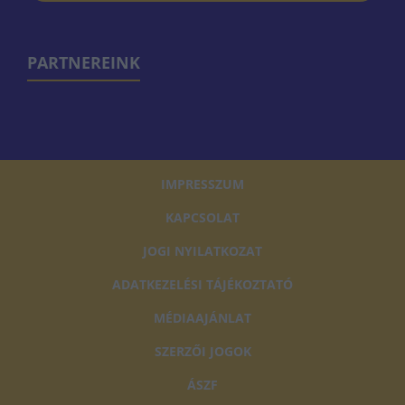
PARTNEREINK
IMPRESSZUM
KAPCSOLAT
JOGI NYILATKOZAT
ADATKEZELÉSI TÁJÉKOZTATÓ
MÉDIAAJÁNLAT
SZERZŐI JOGOK
ÁSZF