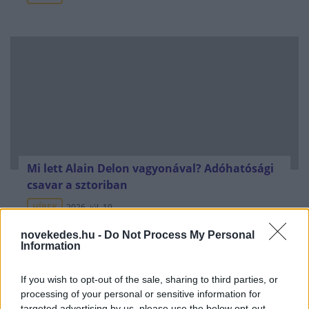
Mi lett Alain Delon vagyonával? Adóhatósági
csavar a sztoriban
HÍREK
2026. júl. 19.
novekedes.hu -
Do Not Process My Personal
Information
FRISS HÍREK
If you wish to opt-out of the sale, sharing to third parties, or
processing of your personal or sensitive information for
Hatalmas pofont kapott Trump Izraeltől:
targeted advertising by us, please use the below opt-out