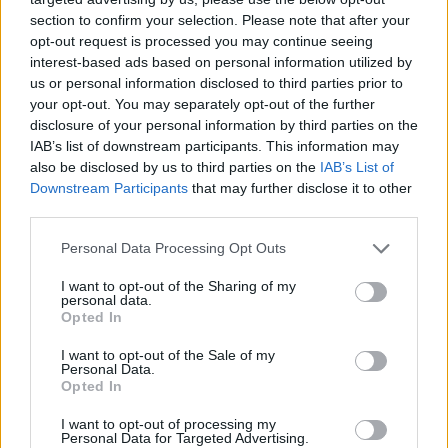
elutasították a "történelmi
section to confirm your selection. Please note that after your
békemegállapodását"
opt-out request is processed you may continue seeing
interest-based ads based on personal information utilized by
HÍREK
2 órája
us or personal information disclosed to third parties prior to
your opt-out. You may separately opt-out of the further
disclosure of your personal information by third parties on the
IAB’s list of downstream participants. This information may
also be disclosed by us to third parties on the
IAB’s List of
Downstream Participants
that may further disclose it to other
third parties.
Please note that this website/app uses one or more Google
Personal Data Processing Opt Outs
services and may gather and store information including but
not limited to your visit or usage behaviour. You may click to
I want to opt-out of the Sharing of my
personal data.
grant or deny consent to Google and its third-party tags to
Megjött a kimutatás: ennyi áramot sikerült
Opted In
use your data for below specified purposes in below Google
megtakarítani a vonatlassításokkal
consent section.
I want to opt-out of the Sale of my
Personal Data.
HÍREK
5 órája
Opted In
I want to opt-out of processing my
Personal Data for Targeted Advertising.