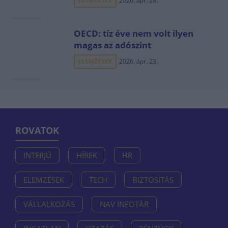
ELEMZÉSEK
2026. ápr. 28.
OECD: tíz éve nem volt ilyen
magas az adószint
ELEMZÉSEK
2026. ápr. 23.
ROVATOK
INTERJÚ
HÍREK
HR
ELEMZÉSEK
TECH
BIZTOSÍTÁS
VÁLLALKOZÁS
NAV INFOTÁR