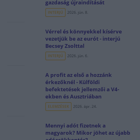
gazdaság újraindítását
INTERJÚ
2026. jún. 8.
Vérrel és könnyekkel kísérve
vezetjük be az eurót - interjú
Becsey Zsolttal
INTERJÚ
2026. jún. 6.
A profit az első a hozzánk
érkezőknél - Külföldi
befektetések jellemzői a V4-
ekben és Ausztriában
ELEMZÉSEK
2026. ápr. 24.
Mennyi adót fizetnek a
magyarok? Mikor jöhet az újabb
adócsökkentés?