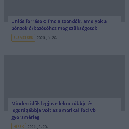
Uniós források: íme a teendők, amelyek a
pénzek érkezéséhez még szükségesek
ELEMZÉSEK
2026. júl. 20.
Minden idők legjövedelmezőbbje és
legdrágábbja volt az amerikai foci vb -
gyorsmérleg
HÍREK
2026. júl. 20.