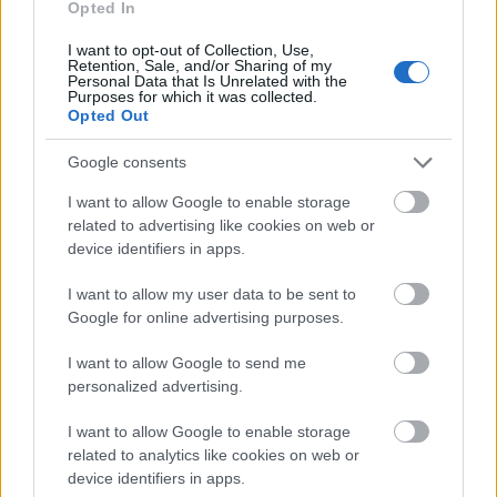
Olasz lap: dzsihadista hálózatokra és a
Opted In
ceutai bevándorlás biztonsági kockázataira
I want to opt-out of Collection, Use,
figyelmeztetnek a titkosszolgálatok
Retention, Sale, and/or Sharing of my
Personal Data that Is Unrelated with the
Purposes for which it was collected.
HÍREK
7 órája
Opted Out
Google consents
I want to allow Google to enable storage
related to advertising like cookies on web or
device identifiers in apps.
I want to allow my user data to be sent to
Google for online advertising purposes.
I want to allow Google to send me
Heaven Street Seven: nézz vissza, és nézd
personalized advertising.
vissza!
I want to allow Google to enable storage
LIFESTYLE
7 órája
related to analytics like cookies on web or
device identifiers in apps.