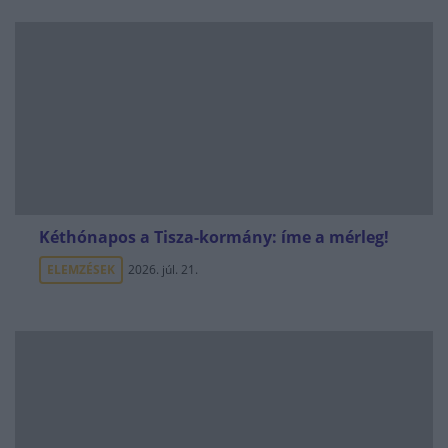
Kéthónapos a Tisza-kormány: íme a mérleg!
ELEMZÉSEK
2026. júl. 21.