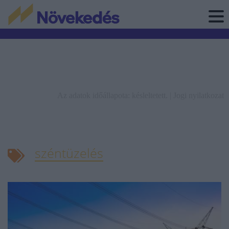
Az adatok időállapota: késleltetett. |
Jogi nyilatkozat
széntüzelés