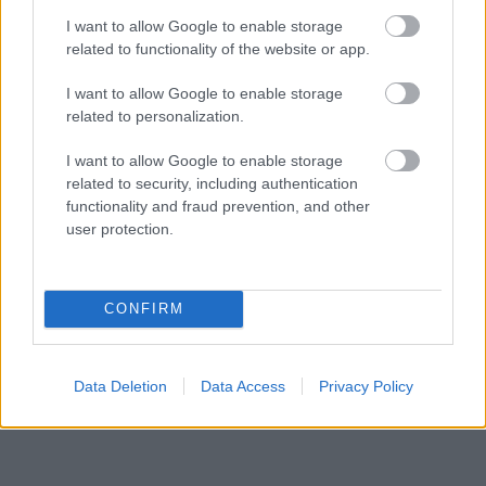
Az éjszakai támadások mérlege az ukrán-
I want to allow Google to enable storage
orosz határon: 3 civil halott, 13 sebesült
related to functionality of the website or app.
HÍREK
8 órája
I want to allow Google to enable storage
related to personalization.
I want to allow Google to enable storage
related to security, including authentication
functionality and fraud prevention, and other
user protection.
NÉPSZERŰ
CONFIRM
Data Deletion
Data Access
Privacy Policy