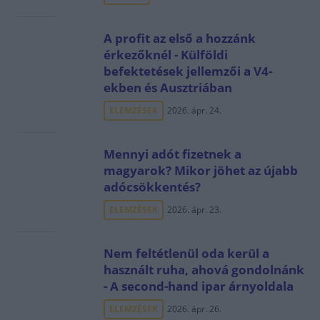
A profit az első a hozzánk
érkezőknél - Külföldi
befektetések jellemzői a V4-
ekben és Ausztriában
ELEMZÉSEK
2026. ápr. 24.
Mennyi adót fizetnek a
magyarok? Mikor jöhet az újabb
adócsökkentés?
ELEMZÉSEK
2026. ápr. 23.
Nem feltétlenül oda kerül a
használt ruha, ahová gondolnánk
- A second-hand ipar árnyoldala
ELEMZÉSEK
2026. ápr. 26.