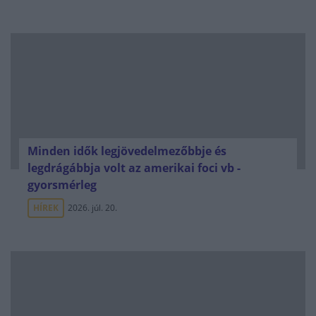
Minden idők legjövedelmezőbbje és
legdrágábbja volt az amerikai foci vb -
gyorsmérleg
HÍREK
2026. júl. 20.