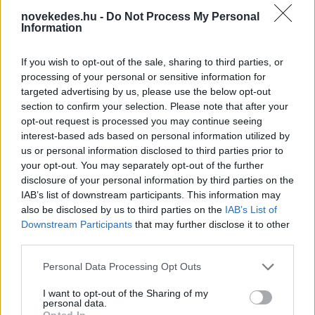
novekedes.hu -
Do Not Process My Personal
Information
If you wish to opt-out of the sale, sharing to third parties, or
processing of your personal or sensitive information for
targeted advertising by us, please use the below opt-out
Vízhiány mellett erdőtűz sújtja a Garda-tavat:
section to confirm your selection. Please note that after your
kétszáz embert menekítettek ki
opt-out request is processed you may continue seeing
interest-based ads based on personal information utilized by
HÍREK
2 órája
us or personal information disclosed to third parties prior to
your opt-out. You may separately opt-out of the further
disclosure of your personal information by third parties on the
Olcsóbbak lettek a balatoni új ingatlanok,
IAB’s list of downstream participants. This information may
also be disclosed by us to third parties on the
IAB’s List of
Borsodban megmagyarázhatatlan a
Downstream Participants
that may further disclose it to other
drágulás
third parties.
HÍREK
3 órája
Please note that this website/app uses one or more Google
Personal Data Processing Opt Outs
services and may gather and store information including but
not limited to your visit or usage behaviour. You may click to
I want to opt-out of the Sharing of my
personal data.
grant or deny consent to Google and its third-party tags to
Opted In