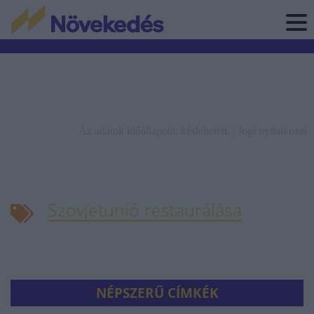
Az adatok időállapota: késleltetett. |
Jogi nyilatkozat
Szovjetunió restaurálása
NÉPSZERŰ CÍMKÉK