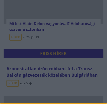
Mi lett Alain Delon vagyonával? Adóhatósági
csavar a sztoriban
HÍREK
2026. júl. 19.
FRISS HÍREK
Azonosítatlan drón robbant fel a Transz-
Balkán gázvezeték közelében Bulgáriában
HÍREK
egy órája