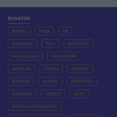
ROVATOK
INTERJÚ
HÍREK
HR
ELEMZÉSEK
TECH
BIZTOSÍTÁS
VÁLLALKOZÁS
NAV INFOTÁR
INGATLAN
UTAZÁS
PÉNZÜGY
ÉLETMÓD
GLOBÁL
BEFEKTETÉS
AGRÁRIUM
ADÓZÁS
AUTÓ
BOR ÉS GASZTRONÓMIA