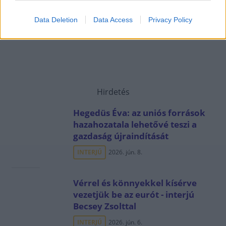
Data Deletion
Data Access
Privacy Policy
Hirdetés
Hegedüs Éva: az uniós források
hazahozatala lehetővé teszi a
gazdaság újraindítását
INTERJÚ
2026. jún. 8.
Vérrel és könnyekkel kísérve
vezetjük be az eurót - interjú
Becsey Zsolttal
INTERJÚ
2026. jún. 6.