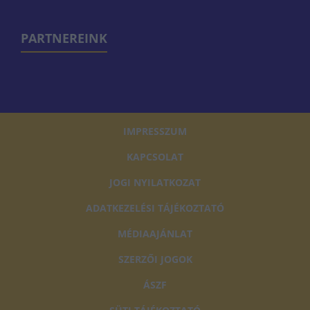
PARTNEREINK
IMPRESSZUM
KAPCSOLAT
JOGI NYILATKOZAT
ADATKEZELÉSI TÁJÉKOZTATÓ
MÉDIAAJÁNLAT
SZERZŐI JOGOK
ÁSZF