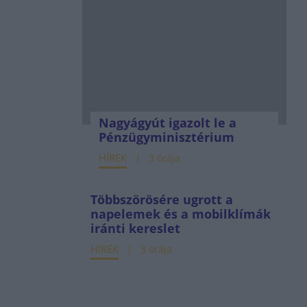
Nagyágyút igazolt le a
Pénzügyminisztérium
HÍREK
3 órája
Többszörösére ugrott a
napelemek és a mobilklímák
iránti kereslet
HÍREK
3 órája