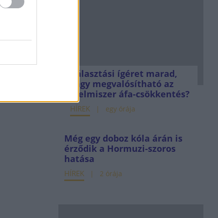
Választási ígéret marad,
vagy megvalósítható az
élelmiszer áfa-csökkentés?
HÍREK
egy órája
Még egy doboz kóla árán is
érződik a Hormuzi-szoros
hatása
HÍREK
2 órája