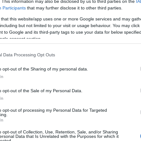
. This information may also be disclosed by us to third parties on the
IA
Participants
that may further disclose it to other third parties.
 that this website/app uses one or more Google services and may gath
including but not limited to your visit or usage behaviour. You may click 
 to Google and its third-party tags to use your data for below specifi
ogle consent section.
l Data Processing Opt Outs
o opt-out of the Sharing of my personal data.
In
o opt-out of the Sale of my Personal Data.
In
to opt-out of processing my Personal Data for Targeted
ing.
In
o opt-out of Collection, Use, Retention, Sale, and/or Sharing
ersonal Data that Is Unrelated with the Purposes for which it
lected.