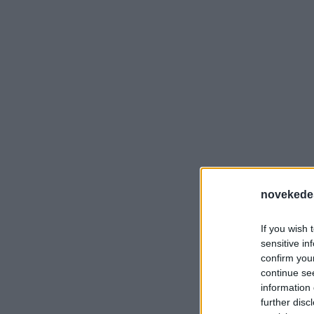
novekede
If you wish 
sensitive in
confirm you
continue se
information 
further disc