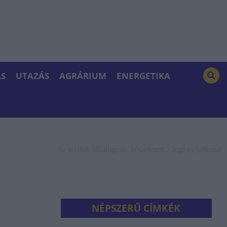
S
UTAZÁS
AGRÁRIUM
ENERGETIKA
Az adatok időállapota: késleltetett. |
Jogi nyilatkozat
NÉPSZERŰ CÍMKÉK