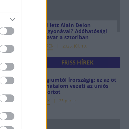
Mi lett Alain Delon
vagyonával? Adóhatósági
csavar a sztoriban
HÍREK
2026. júl. 19.
FRISS HÍREK
Belgiumtól Írországig: ez az öt
sörhatalom vezeti az uniós
exportot
HÍREK
23 perce