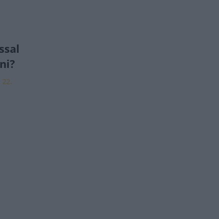
ssal
ni?
. 22.