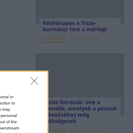
Kéthónapos a Tisza-
kormány: íme a mérleg!
ELEMZÉSEK
2026. júl. 21.
sonal or
Uniós források: íme a
ection to
teendők, amelyek a pénzek
ou may
érkezéséhez még
 personal
szükségesek
out of the
 downstream
ELEMZÉSEK
2026. júl. 20.