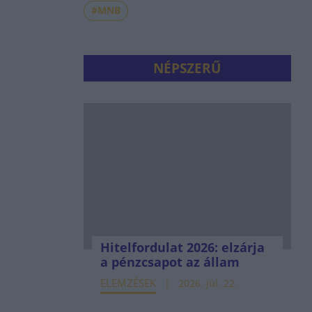
#MNB
NÉPSZERŰ
Hitelfordulat 2026: elzárja
a pénzcsapot az állam
ELEMZÉSEK
2026. júl. 22.