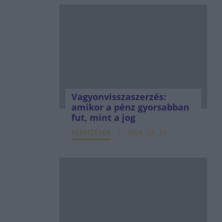
Vagyonvisszaszerzés:
amikor a pénz gyorsabban
fut, mint a jog
ELEMZÉSEK
2026. júl. 21.