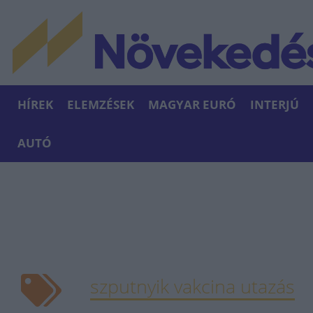
HÍREK
ELEMZÉSEK
MAGYAR EURÓ
INTERJÚ
AUTÓ
szputnyik vakcina utazás