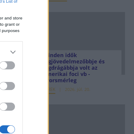
B’s List of
er and store
to grant or
ed purposes
Minden idők
legjövedelmezőbbje és
legdrágábbja volt az
amerikai foci vb -
gyorsmérleg
HÍREK
2026. júl. 20.