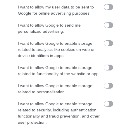
Hitelfordulat 2026: elzárja a pénzcsapot az
I want to allow my user data to be sent to
állam
Google for online advertising purposes.
ELEMZÉSEK
2026. júl. 22.
I want to allow Google to send me
personalized advertising.
I want to allow Google to enable storage
related to analytics like cookies on web or
device identifiers in apps.
I want to allow Google to enable storage
related to functionality of the website or app.
I want to allow Google to enable storage
related to personalization.
Vagyonvisszaszerzés: amikor a pénz
gyorsabban fut, mint a jog
I want to allow Google to enable storage
ELEMZÉSEK
2026. júl. 21.
related to security, including authentication
functionality and fraud prevention, and other
user protection.