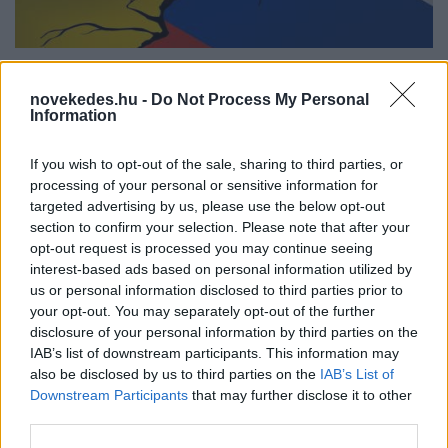
Két nagy támadás érte
Oroszországot, rengeteg a halott
novekedes.hu -
Do Not Process My Personal
Information
HÍREK
2025. jún. 1.
If you wish to opt-out of the sale, sharing to third parties, or
processing of your personal or sensitive information for
targeted advertising by us, please use the below opt-out
section to confirm your selection. Please note that after your
opt-out request is processed you may continue seeing
interest-based ads based on personal information utilized by
us or personal information disclosed to third parties prior to
your opt-out. You may separately opt-out of the further
disclosure of your personal information by third parties on the
Elesett egy ukrán település keleten
IAB’s list of downstream participants. This information may
also be disclosed by us to third parties on the
IAB’s List of
HÍREK
2025. máj. 30.
Downstream Participants
that may further disclose it to other
third parties.