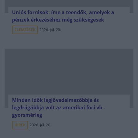
Uniós források: íme a teendők, amelyek a
pénzek érkezéséhez még szükségesek
ELEMZÉSEK
2026. júl. 20.
Minden idők legjövedelmezőbbje és
legdrágábbja volt az amerikai foci vb -
gyorsmérleg
HÍREK
2026. júl. 20.