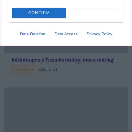
CONFIRM
Data Deletion
Data Access
Privacy Policy
Kéthónapos a Tisza-kormány: íme a mérleg!
ELEMZÉSEK
2026. júl. 21.