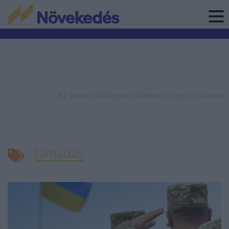
Az adatok időállapota: késleltetett. |
Jogi nyilatkozat
támadás