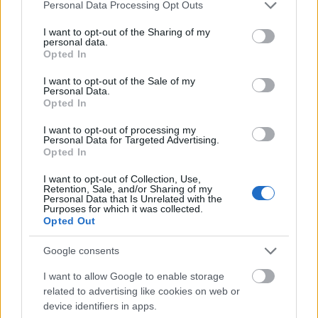
1
2
3
4
5
...
9
Please note that this website/app uses one or more Google
Personal Data Processing Opt Outs
services and may gather and store information including but
not limited to your visit or usage behaviour. You may click to
I want to opt-out of the Sharing of my
personal data.
grant or deny consent to Google and its third-party tags to
Opted In
NÉPSZERŰ CÍMKÉK
use your data for below specified purposes in below Google
consent section.
I want to opt-out of the Sale of my
Personal Data.
#MNB
Opted In
I want to opt-out of processing my
Personal Data for Targeted Advertising.
NÉPSZERŰ
Opted In
I want to opt-out of Collection, Use,
Retention, Sale, and/or Sharing of my
Personal Data that Is Unrelated with the
Purposes for which it was collected.
Opted Out
Google consents
I want to allow Google to enable storage
related to advertising like cookies on web or
device identifiers in apps.