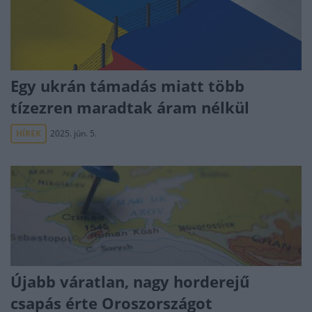
Egy ukrán támadás miatt több
tízezren maradtak áram nélkül
HÍREK
2025. jún. 5.
Újabb váratlan, nagy horderejű
csapás érte Oroszországot