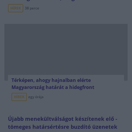
HÍREK
38 perce
Térképen, ahogy hajnalban elérte
Magyarország határát a hidegfront
HÍREK
egy órája
Újabb menekültválságot készítenek elő -
tömeges határsértésre buzdító üzenetek