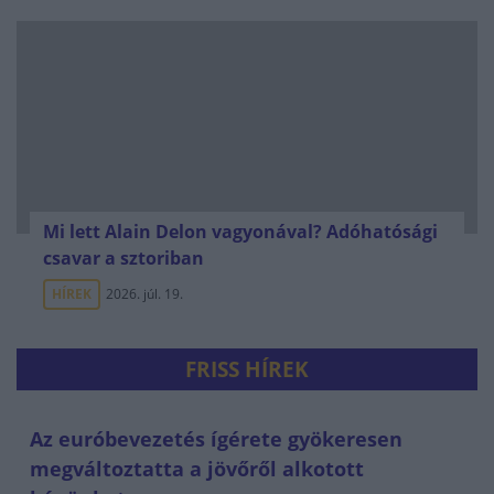
Mi lett Alain Delon vagyonával? Adóhatósági
csavar a sztoriban
HÍREK
2026. júl. 19.
FRISS HÍREK
Az euróbevezetés ígérete gyökeresen
megváltoztatta a jövőről alkotott