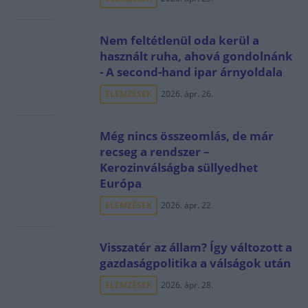
Nem feltétlenül oda kerül a
használt ruha, ahová gondolnánk
- A second-hand ipar árnyoldala
ELEMZÉSEK
2026. ápr. 26.
Még nincs összeomlás, de már
recseg a rendszer –
Kerozinválságba süllyedhet
Európa
ELEMZÉSEK
2026. ápr. 22.
Visszatér az állam? Így változott a
gazdaságpolitika a válságok után
ELEMZÉSEK
2026. ápr. 28.