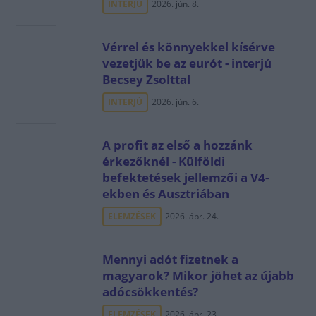
INTERJÚ
2026. jún. 8.
Vérrel és könnyekkel kísérve
vezetjük be az eurót - interjú
Becsey Zsolttal
INTERJÚ
2026. jún. 6.
A profit az első a hozzánk
érkezőknél - Külföldi
befektetések jellemzői a V4-
ekben és Ausztriában
ELEMZÉSEK
2026. ápr. 24.
Mennyi adót fizetnek a
magyarok? Mikor jöhet az újabb
adócsökkentés?
ELEMZÉSEK
2026. ápr. 23.