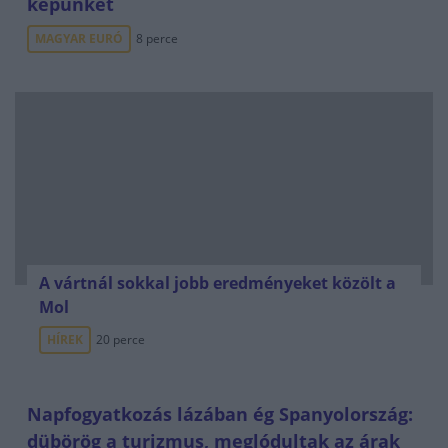
képünket
MAGYAR EURÓ
8 perce
A vártnál sokkal jobb eredményeket közölt a
Mol
HÍREK
20 perce
Napfogyatkozás lázában ég Spanyolország:
dübörög a turizmus, meglódultak az árak