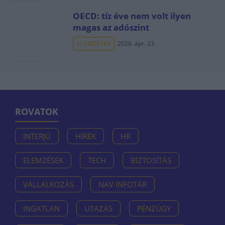
OECD: tíz éve nem volt ilyen
magas az adószint
ELEMZÉSEK
2026. ápr. 23.
ROVATOK
INTERJÚ
HÍREK
HR
ELEMZÉSEK
TECH
BIZTOSÍTÁS
VÁLLALKOZÁS
NAV INFOTÁR
INGATLAN
UTAZÁS
PÉNZÜGY