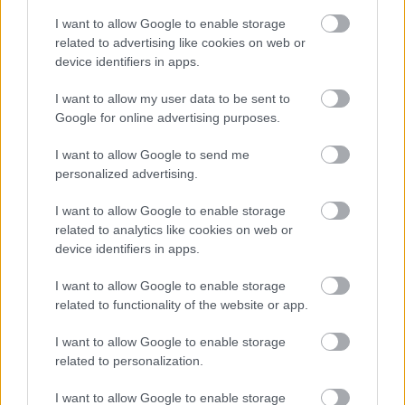
Hét egyszerű szokás, amivel energiát
I want to allow Google to enable storage
takaríthatunk meg otthonunkban
related to advertising like cookies on web or
device identifiers in apps.
HÍREK
2 órája
I want to allow my user data to be sent to
Google for online advertising purposes.
Körkép: így csökkentették a bankok a
I want to allow Google to send me
személyi hitelek kamatait
personalized advertising.
HÍREK
2 órája
I want to allow Google to enable storage
related to analytics like cookies on web or
device identifiers in apps.
I want to allow Google to enable storage
related to functionality of the website or app.
I want to allow Google to enable storage
NÉPSZERŰ
related to personalization.
I want to allow Google to enable storage