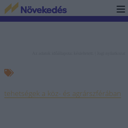
Az adatok időállapota: késleltetett. |
Jogi nyilatkozat
tehetségek a köz- és agrárszférában