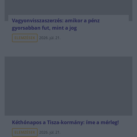
Vagyonvisszaszerzés: amikor a pénz
gyorsabban fut, mint a jog
ELEMZÉSEK
2026. júl. 21.
Kéthónapos a Tisza-kormány: íme a mérleg!
ELEMZÉSEK
2026. júl. 21.