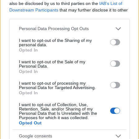
also be disclosed by us to third parties on the
IAB’s List of
Heaven Street Seven: nézz vissza, és nézd
Downstream Participants
that may further disclose it to other
third parties.
vissza!
Please note that this website/app uses one or more Google
LIFESTYLE
32 perce
Personal Data Processing Opt Outs
services and may gather and store information including but
not limited to your visit or usage behaviour. You may click to
I want to opt-out of the Sharing of my
personal data.
grant or deny consent to Google and its third-party tags to
Az éjszakai támadások mérlege az ukrán-
Opted In
use your data for below specified purposes in below Google
orosz határon: 3 civil halott, 13 sebesült
consent section.
I want to opt-out of the Sale of my
Personal Data.
HÍREK
egy órája
Opted In
I want to opt-out of processing my
Personal Data for Targeted Advertising.
Opted In
I want to opt-out of Collection, Use,
Retention, Sale, and/or Sharing of my
Personal Data that Is Unrelated with the
Purposes for which it was collected.
Opted Out
Google consents