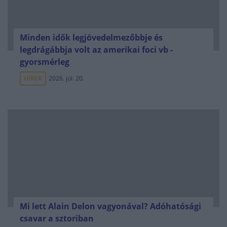
Minden idők legjövedelmezőbbje és
legdrágábbja volt az amerikai foci vb -
gyorsmérleg
HÍREK
2026. júl. 20.
Mi lett Alain Delon vagyonával? Adóhatósági
csavar a sztoriban