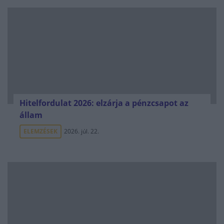
Hitelfordulat 2026: elzárja a pénzcsapot az
állam
ELEMZÉSEK
2026. júl. 22.