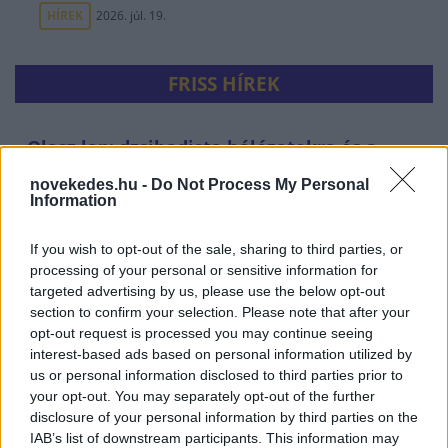
HÍREK
2026. júl. 19.
FRISS HÍREK
Olasz lap: dzsihadista hálózatokra és a
ceutai bevándorlás biztonsági kockázataira
novekedes.hu -
Do Not Process My Personal
figyelmeztetnek a titkosszolgálatok
Information
HÍREK
9 perce
If you wish to opt-out of the sale, sharing to third parties, or
processing of your personal or sensitive information for
targeted advertising by us, please use the below opt-out
section to confirm your selection. Please note that after your
opt-out request is processed you may continue seeing
interest-based ads based on personal information utilized by
us or personal information disclosed to third parties prior to
your opt-out. You may separately opt-out of the further
disclosure of your personal information by third parties on the
IAB’s list of downstream participants. This information may