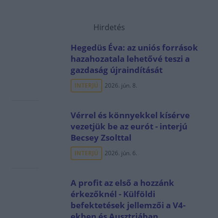
Hirdetés
Hegedüs Éva: az uniós források
hazahozatala lehetővé teszi a
gazdaság újraindítását
INTERJÚ
2026. jún. 8.
Vérrel és könnyekkel kísérve
vezetjük be az eurót - interjú
Becsey Zsolttal
INTERJÚ
2026. jún. 6.
A profit az első a hozzánk
érkezőknél - Külföldi
befektetések jellemzői a V4-
ekben és Ausztriában