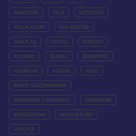
ELEMZÉSEK
TECH
BIZTOSÍTÁS
VÁLLALKOZÁS
NAV INFOTÁR
INGATLAN
UTAZÁS
PÉNZÜGY
ÉLETMÓD
GLOBÁL
BEFEKTETÉS
AGRÁRIUM
ADÓZÁS
AUTÓ
BOR ÉS GASZTRONÓMIA
BIZTOSÍTÁSI TUDATOSSÁG
ENERGETIKA
EGÉSZSÉGIPAR
MAGYAR EURÓ
LIFESTYLE