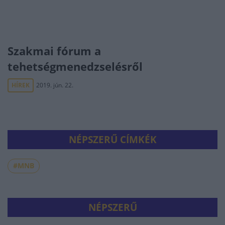
Szakmai fórum a
tehetségmenedzselésről
HÍREK
2019. jún. 22.
NÉPSZERŰ CÍMKÉK
#MNB
NÉPSZERŰ