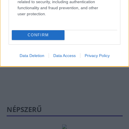
Románia már a frontra szállít? Súlyos
related to security, including authentication
functionality and fraud prevention, and other
vádakkal rukkoltak elő az oroszok
user protection.
HÍREK
2 órája
CONFIRM
Friss ábrán a Duna vízszintje - Paksnál csak
keddre várható javulás
Data Deletion
Data Access
Privacy Policy
HÍREK
3 órája
NÉPSZERŰ