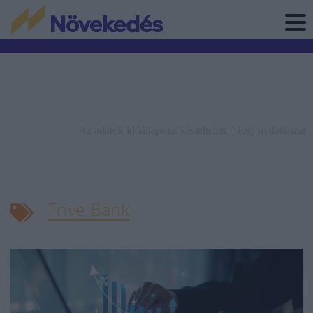
Az adatok időállapota: késleltetett. |
Jogi nyilatkozat
Trive Bank