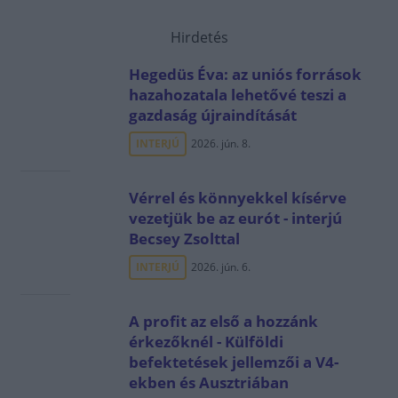
Hirdetés
Hegedüs Éva: az uniós források
hazahozatala lehetővé teszi a
gazdaság újraindítását
INTERJÚ
2026. jún. 8.
Vérrel és könnyekkel kísérve
vezetjük be az eurót - interjú
Becsey Zsolttal
INTERJÚ
2026. jún. 6.
A profit az első a hozzánk
érkezőknél - Külföldi
befektetések jellemzői a V4-
ekben és Ausztriában