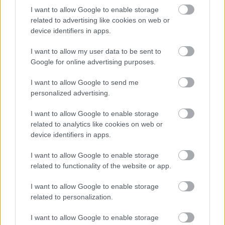
Európa gáztartalékai alacsony szinten: nehéz
I want to allow Google to enable storage
tél előtt állunk?
related to advertising like cookies on web or
device identifiers in apps.
HÍREK
egy órája
I want to allow my user data to be sent to
Google for online advertising purposes.
Ezek Irán új feltételei a Hormuzi-szoros
I want to allow Google to send me
megnyitásához - hosszú a lista
personalized advertising.
HÍREK
2 órája
I want to allow Google to enable storage
related to analytics like cookies on web or
device identifiers in apps.
I want to allow Google to enable storage
related to functionality of the website or app.
I want to allow Google to enable storage
related to personalization.
I want to allow Google to enable storage