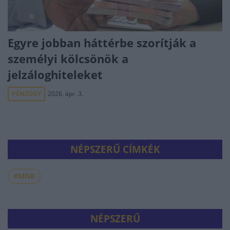
Egyre jobban háttérbe szorítják a
személyi kölcsönök a
jelzáloghiteleket
PÉNZÜGY
2026. ápr. 3.
NÉPSZERŰ CÍMKÉK
#MNB
NÉPSZERŰ