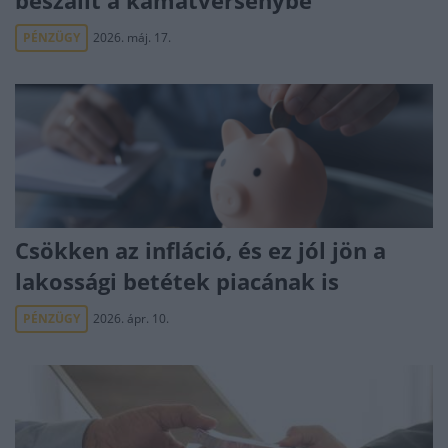
beszállt a kamatversenybe
PÉNZÜGY
2026. máj. 17.
Csökken az infláció, és ez jól jön a
lakossági betétek piacának is
PÉNZÜGY
2026. ápr. 10.