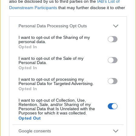
also be disclosed by us to third parties on the
IAB’s List of
Downstream Participants
that may further disclose it to other
HÍREK
2026. júl. 19.
third parties.
Please note that this website/app uses one or more Google
Personal Data Processing Opt Outs
FRISS HÍREK
services and may gather and store information including but
not limited to your visit or usage behaviour. You may click to
I want to opt-out of the Sharing of my
personal data.
grant or deny consent to Google and its third-party tags to
Opted In
Körkép: így csökkentették a bankok a
use your data for below specified purposes in below Google
személyi hitelek kamatait
consent section.
I want to opt-out of the Sale of my
Personal Data.
HÍREK
16 perce
Opted In
I want to opt-out of processing my
Personal Data for Targeted Advertising.
Opted In
I want to opt-out of Collection, Use,
Retention, Sale, and/or Sharing of my
Personal Data that Is Unrelated with the
Purposes for which it was collected.
Opted Out
Google consents