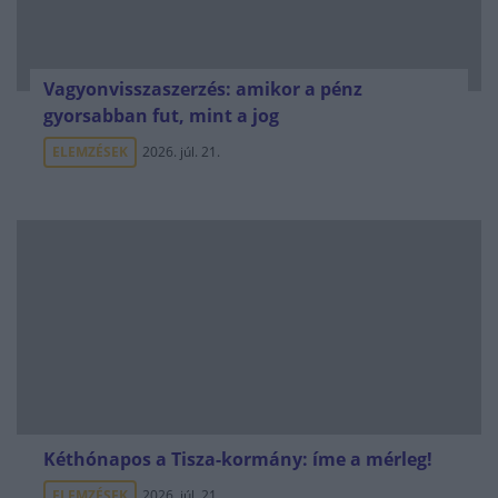
Vagyonvisszaszerzés: amikor a pénz
gyorsabban fut, mint a jog
ELEMZÉSEK
2026. júl. 21.
Kéthónapos a Tisza-kormány: íme a mérleg!
ELEMZÉSEK
2026. júl. 21.