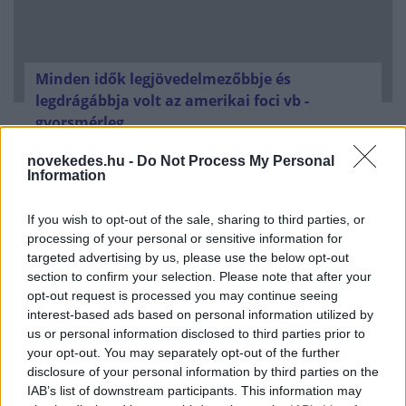
Minden idők legjövedelmezőbbje és
legdrágábbja volt az amerikai foci vb -
gyorsmérleg
HÍREK
2026. júl. 20.
novekedes.hu -
Do Not Process My Personal
Information
If you wish to opt-out of the sale, sharing to third parties, or
processing of your personal or sensitive information for
targeted advertising by us, please use the below opt-out
section to confirm your selection. Please note that after your
opt-out request is processed you may continue seeing
interest-based ads based on personal information utilized by
us or personal information disclosed to third parties prior to
your opt-out. You may separately opt-out of the further
disclosure of your personal information by third parties on the
Mi lett Alain Delon vagyonával? Adóhatósági
IAB’s list of downstream participants. This information may
csavar a sztoriban