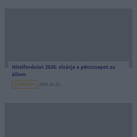
Hitelfordulat 2026: elzárja a pénzcsapot az
állam
ELEMZÉSEK
2026. júl. 22.