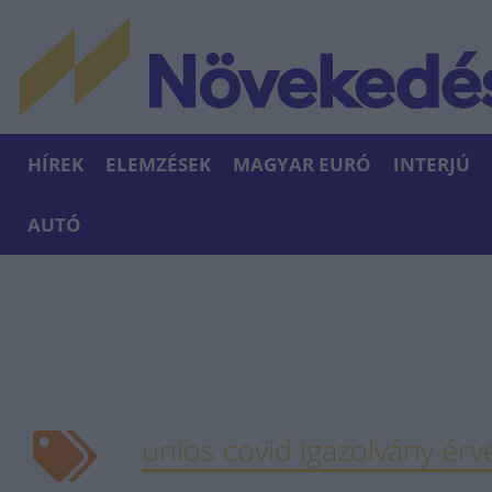
HÍREK
ELEMZÉSEK
MAGYAR EURÓ
INTERJÚ
AUTÓ
unios covid igazolvány ér