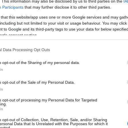
. This information may also be disclosed by us to third parties on the
IA
Participants
that may further disclose it to other third parties.
 that this website/app uses one or more Google services and may gath
including but not limited to your visit or usage behaviour. You may click 
 to Google and its third-party tags to use your data for below specifi
ogle consent section.
l Data Processing Opt Outs
o opt-out of the Sharing of my personal data.
In
o opt-out of the Sale of my Personal Data.
In
to opt-out of processing my Personal Data for Targeted
ing.
In
o opt-out of Collection, Use, Retention, Sale, and/or Sharing
ersonal Data that Is Unrelated with the Purposes for which it
lected.