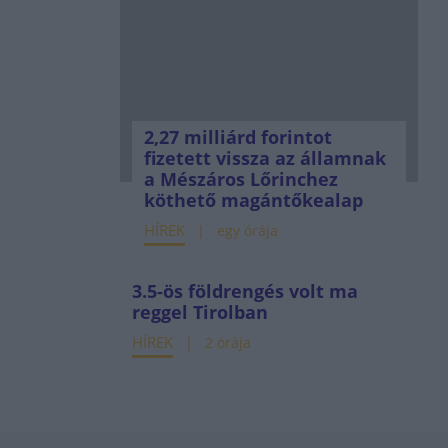
2,27 milliárd forintot
fizetett vissza az államnak
a Mészáros Lőrinchez
köthető magántőkealap
HÍREK
egy órája
3.5-ös földrengés volt ma
reggel Tirolban
HÍREK
2 órája