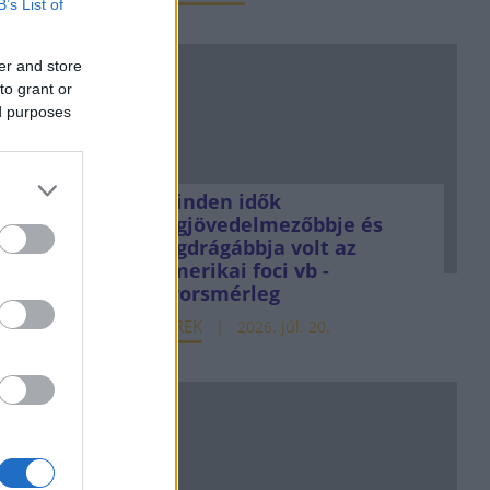
B’s List of
er and store
to grant or
ed purposes
Minden idők
legjövedelmezőbbje és
legdrágábbja volt az
amerikai foci vb -
gyorsmérleg
HÍREK
2026. júl. 20.