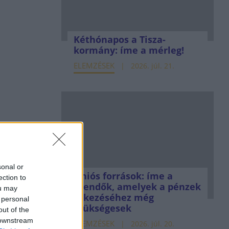
Kéthónapos a Tisza-
kormány: íme a mérleg!
ELEMZÉSEK
2026. júl. 21.
sonal or
Uniós források: íme a
ection to
teendők, amelyek a pénzek
ou may
érkezéséhez még
 personal
szükségesek
out of the
 downstream
ELEMZÉSEK
2026. júl. 20.