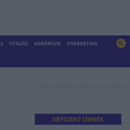
S
UTAZÁS
AGRÁRIUM
ENERGETIKA
Az adatok időállapota: késleltetett. |
Jogi nyilatkozat
NÉPSZERŰ CÍMKÉK