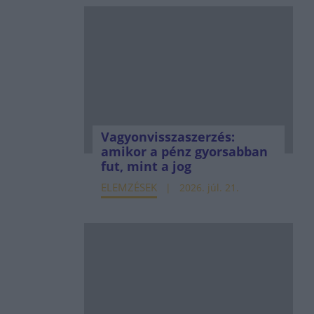
Vagyonvisszaszerzés:
amikor a pénz gyorsabban
fut, mint a jog
ELEMZÉSEK
2026. júl. 21.