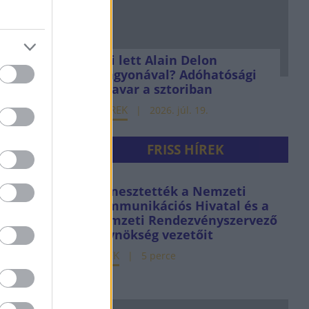
Mi lett Alain Delon
vagyonával? Adóhatósági
csavar a sztoriban
HÍREK
2026. júl. 19.
FRISS HÍREK
Menesztették a Nemzeti
Kommunikációs Hivatal és a
Nemzeti Rendezvényszervező
Ügynökség vezetőit
HÍREK
5 perce