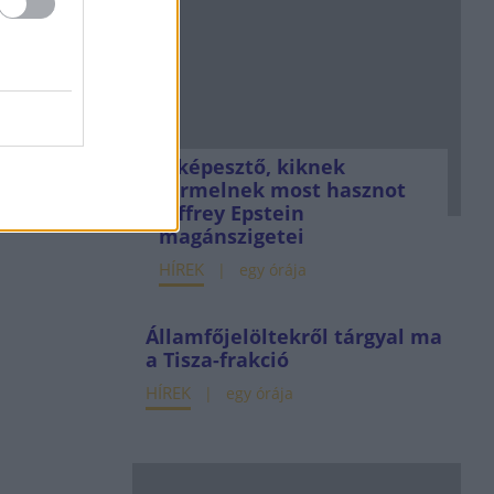
Elképesztő, kiknek
termelnek most hasznot
Jeffrey Epstein
magánszigetei
HÍREK
egy órája
Államfőjelöltekről tárgyal ma
a Tisza-frakció
HÍREK
egy órája