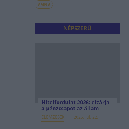
#MNB
NÉPSZERŰ
Hitelfordulat 2026: elzárja
a pénzcsapot az állam
ELEMZÉSEK
2026. júl. 22.