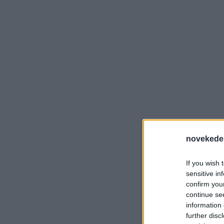
novekede
If you wish 
sensitive in
confirm you
continue se
information 
further disc