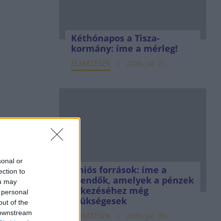
Kéthónapos a Tisza-
kormány: íme a mérleg!
ELEMZÉSEK
2026. júl. 21.
sonal or
Uniós források: íme a
ection to
teendők, amelyek a pénzek
ou may
érkezéséhez még
 personal
szükségesek
out of the
 downstream
ELEMZÉSEK
2026. júl. 20.