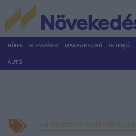
HÍREK
ELEMZÉSEK
MAGYAR EURÓ
INTERJÚ
AUTÓ
Vadászat és vadászfegyve