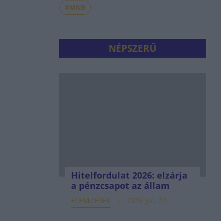
#MNB
NÉPSZERŰ
Hitelfordulat 2026: elzárja
a pénzcsapot az állam
ELEMZÉSEK
2026. júl. 22.