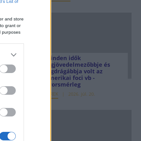
B’s List of
er and store
to grant or
ed purposes
Minden idők
legjövedelmezőbbje és
legdrágábbja volt az
amerikai foci vb -
gyorsmérleg
HÍREK
2026. júl. 20.