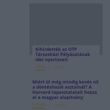
Kihirdették az OTP
Társasházi Pályázatának
idei nyerteseit
HÍREK
3 órája
Miért ül még mindig kevés nő
a döntéshozói asztalnál? A
Harvard tapasztalatait hozza
el a magyar alapítvány
INTERJÚ
3 órája