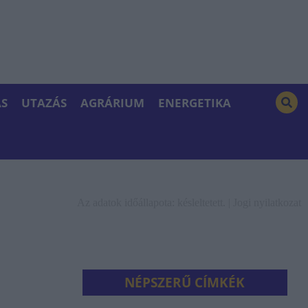
S
UTAZÁS
AGRÁRIUM
ENERGETIKA
Az adatok időállapota: késleltetett. |
Jogi nyilatkozat
NÉPSZERŰ CÍMKÉK