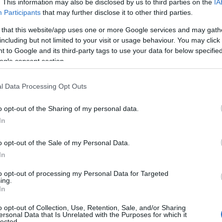
. This information may also be disclosed by us to third parties on the
IA
Participants
that may further disclose it to other third parties.
 that this website/app uses one or more Google services and may gath
including but not limited to your visit or usage behaviour. You may click 
 to Google and its third-party tags to use your data for below specifi
ogle consent section.
l Data Processing Opt Outs
o opt-out of the Sharing of my personal data.
In
o opt-out of the Sale of my Personal Data.
In
to opt-out of processing my Personal Data for Targeted
ing.
In
o opt-out of Collection, Use, Retention, Sale, and/or Sharing
ersonal Data that Is Unrelated with the Purposes for which it
lected.