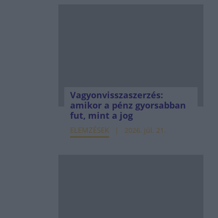
Vagyonvisszaszerzés:
amikor a pénz gyorsabban
fut, mint a jog
ELEMZÉSEK
2026. júl. 21.