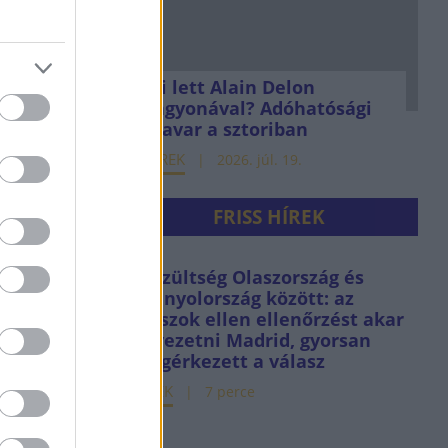
Mi lett Alain Delon
vagyonával? Adóhatósági
csavar a sztoriban
HÍREK
2026. júl. 19.
FRISS HÍREK
Feszültség Olaszország és
Spanyolország között: az
olaszok ellen ellenőrzést akar
bevezetni Madrid, gyorsan
megérkezett a válasz
HÍREK
7 perce