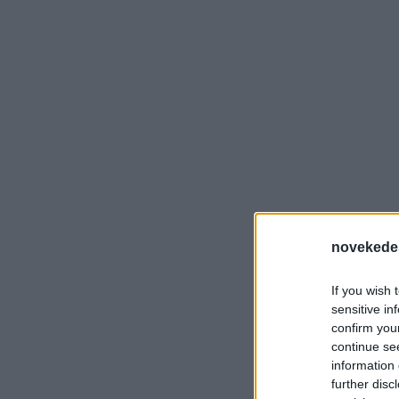
novekede
If you wish 
sensitive in
confirm you
continue se
information 
further disc