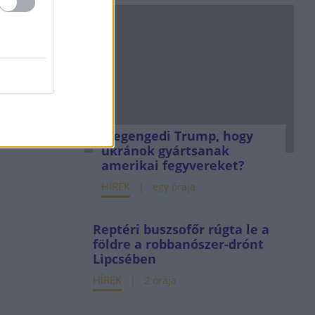
Megengedi Trump, hogy
ukránok gyártsanak
amerikai fegyvereket?
HÍREK
egy órája
Reptéri buszsofőr rúgta le a
földre a robbanószer-drónt
Lipcsében
HÍREK
2 órája