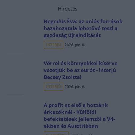
Hirdetés
Hegedüs Éva: az uniós források
hazahozatala lehetővé teszi a
gazdaság újraindítását
INTERJÚ
2026. jún. 8.
Vérrel és könnyekkel kísérve
vezetjük be az eurót - interjú
Becsey Zsolttal
INTERJÚ
2026. jún. 6.
A profit az első a hozzánk
érkezőknél - Külföldi
befektetések jellemzői a V4-
ekben és Ausztriában