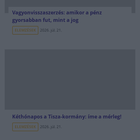
Vagyonvisszaszerzés: amikor a pénz
gyorsabban fut, mint a jog
ELEMZÉSEK
2026. júl. 21.
Kéthónapos a Tisza-kormány: íme a mérleg!
ELEMZÉSEK
2026. júl. 21.