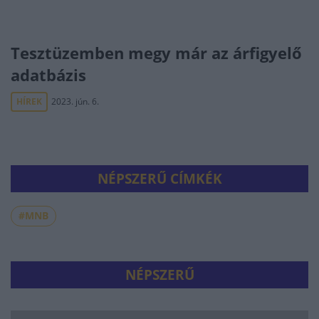
Tesztüzemben megy már az árfigyelő
adatbázis
HÍREK
2023. jún. 6.
NÉPSZERŰ CÍMKÉK
#MNB
NÉPSZERŰ