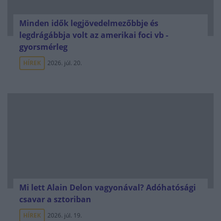
Minden idők legjövedelmezőbbje és
legdrágábbja volt az amerikai foci vb -
gyorsmérleg
HÍREK
2026. júl. 20.
Mi lett Alain Delon vagyonával? Adóhatósági
csavar a sztoriban
HÍREK
2026. júl. 19.