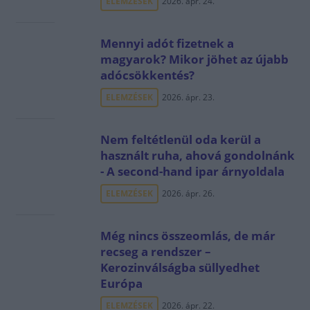
ELEMZÉSEK
2026. ápr. 24.
Mennyi adót fizetnek a
magyarok? Mikor jöhet az újabb
adócsökkentés?
ELEMZÉSEK
2026. ápr. 23.
Nem feltétlenül oda kerül a
használt ruha, ahová gondolnánk
- A second-hand ipar árnyoldala
ELEMZÉSEK
2026. ápr. 26.
Még nincs összeomlás, de már
recseg a rendszer –
Kerozinválságba süllyedhet
Európa
ELEMZÉSEK
2026. ápr. 22.