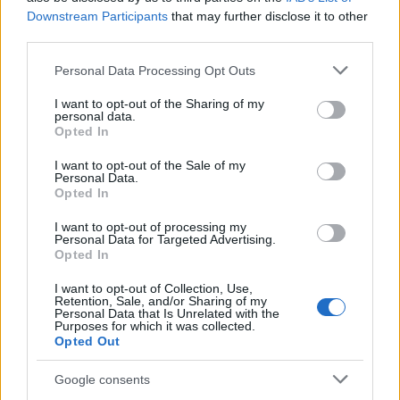
Jeffrey Epstein magánszigetei
Downstream Participants
that may further disclose it to other
ELEMZÉSEK
egy órája
third parties.
Please note that this website/app uses one or more Google
Personal Data Processing Opt Outs
services and may gather and store information including but
Súlyos feszültség Olaszország és
not limited to your visit or usage behaviour. You may click to
I want to opt-out of the Sharing of my
personal data.
Spanyolország között: kölcsönös korlátozás
grant or deny consent to Google and its third-party tags to
Opted In
use your data for below specified purposes in below Google
az egymás országából érkezőkre
consent section.
I want to opt-out of the Sale of my
HÍREK
7 órája
Personal Data.
Opted In
I want to opt-out of processing my
Personal Data for Targeted Advertising.
Opted In
I want to opt-out of Collection, Use,
Retention, Sale, and/or Sharing of my
Personal Data that Is Unrelated with the
Purposes for which it was collected.
Opted Out
Google consents
Megérkezett Magyar Péter bejelentése: így