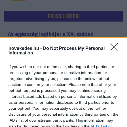
FRISS HÍREK
Az egészség logikája: a XX. század
orvostudományi sikerei
novekedes.hu -
Do Not Process My Personal
EGÉSZSÉGIPAR
2 perce
Information
If you wish to opt-out of the sale, sharing to third parties, or
processing of your personal or sensitive information for
targeted advertising by us, please use the below opt-out
section to confirm your selection. Please note that after your
opt-out request is processed you may continue seeing
interest-based ads based on personal information utilized by
us or personal information disclosed to third parties prior to
your opt-out. You may separately opt-out of the further
disclosure of your personal information by third parties on the
Elképesztő, kiknek termelnek most hasznot
IAB’s list of downstream participants. This information may
also be disclosed by us to third parties on the
IAB’s List of