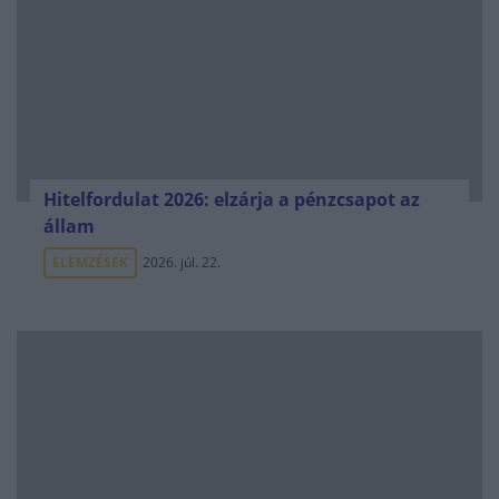
Hitelfordulat 2026: elzárja a pénzcsapot az
állam
ELEMZÉSEK
2026. júl. 22.