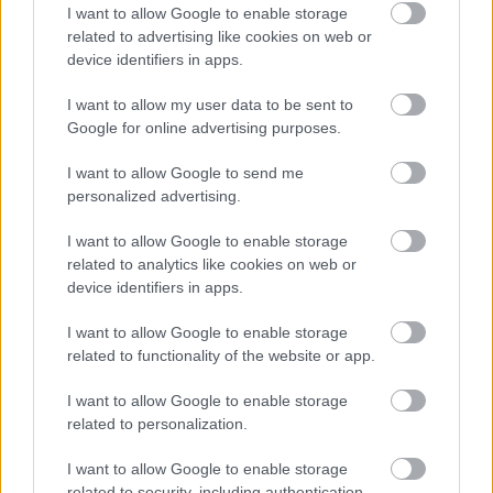
I want to allow Google to enable storage
költik el a 6 ezer milliárd forintnyi uniós pénzt
related to advertising like cookies on web or
HÍREK
7 órája
device identifiers in apps.
I want to allow my user data to be sent to
Google for online advertising purposes.
Megérkezett a hidegfront - térképen a friss
helyzet
I want to allow Google to send me
personalized advertising.
HÍREK
9 órája
I want to allow Google to enable storage
related to analytics like cookies on web or
device identifiers in apps.
I want to allow Google to enable storage
related to functionality of the website or app.
NÉPSZERŰ
I want to allow Google to enable storage
related to personalization.
I want to allow Google to enable storage
related to security, including authentication