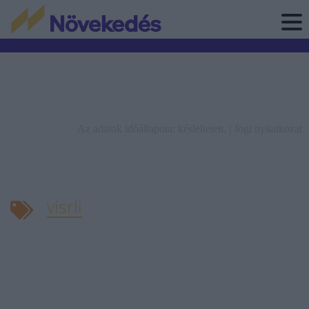
Az adatok időállapota: késleltetett. |
Jogi nyilatkozat
visrli