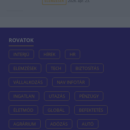
ELEMZÉSEK
2026. ápr. 23.
ROVATOK
INTERJÚ
HÍREK
HR
ELEMZÉSEK
TECH
BIZTOSÍTÁS
VÁLLALKOZÁS
NAV INFOTÁR
INGATLAN
UTAZÁS
PÉNZÜGY
ÉLETMÓD
GLOBÁL
BEFEKTETÉS
AGRÁRIUM
ADÓZÁS
AUTÓ