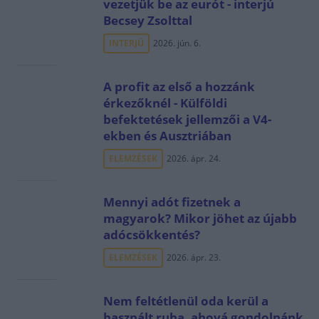
vezetjük be az eurót - interjú
Becsey Zsolttal
INTERJÚ
2026. jún. 6.
A profit az első a hozzánk
érkezőknél - Külföldi
befektetések jellemzői a V4-
ekben és Ausztriában
ELEMZÉSEK
2026. ápr. 24.
Mennyi adót fizetnek a
magyarok? Mikor jöhet az újabb
adócsökkentés?
ELEMZÉSEK
2026. ápr. 23.
Nem feltétlenül oda kerül a
használt ruha, ahová gondolnánk