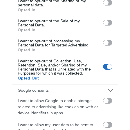
not limited to your visit or usage behaviour. You may click to
I want to opt-out of the Sharing of my
personal data.
grant or deny consent to Google and its third-party tags to
Opted In
use your data for below specified purposes in below Google
consent section.
I want to opt-out of the Sale of my
Personal Data.
Opted In
I want to opt-out of processing my
Personal Data for Targeted Advertising.
Ezer hajóból állhat a híres orosz árnyékflotta,
Opted In
amely kijátssza a nyugati szankciókat
I want to opt-out of Collection, Use,
HÍREK
4 órája
Retention, Sale, and/or Sharing of my
Personal Data that Is Unrelated with the
Purposes for which it was collected.
Opted Out
Feszültség Olaszország és Spanyolország
Google consents
között: az olaszok ellen ellenőrzést akar
bevezetni Madrid, gyorsan megérkezett a
I want to allow Google to enable storage
related to advertising like cookies on web or
válasz
device identifiers in apps.
HÍREK
4 órája
I want to allow my user data to be sent to