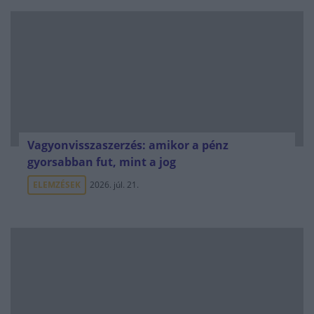
Vagyonvisszaszerzés: amikor a pénz
gyorsabban fut, mint a jog
ELEMZÉSEK
2026. júl. 21.