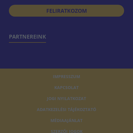
FELIRATKOZOM
PARTNEREINK
IMPRESSZUM
KAPCSOLAT
JOGI NYILATKOZAT
ADATKEZELÉSI TÁJÉKOZTATÓ
MÉDIAAJÁNLAT
SZERZŐI JOGOK