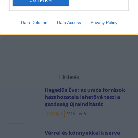
CONFIRM
Data Deletion
Data Access
Privacy Policy
Hirdetés
Hegedüs Éva: az uniós források
hazahozatala lehetővé teszi a
gazdaság újraindítását
INTERJÚ
2026. jún. 8.
Vérrel és könnyekkel kísérve