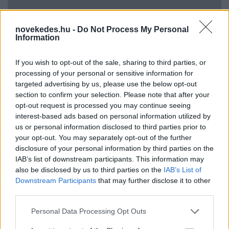
novekedes.hu -
Do Not Process My Personal
Information
Kormányinfó: még augusztusban
If you wish to opt-out of the sale, sharing to third parties, or
megválaszthatják a vagyonvisszaszerzési
processing of your personal or sensitive information for
targeted advertising by us, please use the below opt-out
hivatal vezetőit
section to confirm your selection. Please note that after your
HÍREK
2 órája
opt-out request is processed you may continue seeing
interest-based ads based on personal information utilized by
us or personal information disclosed to third parties prior to
your opt-out. You may separately opt-out of the further
Spanyol határ: gyerekek százai várnak
disclosure of your personal information by third parties on the
bejutásra, egy siklóernyős átkelés közben
IAB’s list of downstream participants. This information may
meghalt, 141-re nőtt a halottak száma
also be disclosed by us to third parties on the
IAB’s List of
Downstream Participants
that may further disclose it to other
HÍREK
3 órája
third parties.
Please note that this website/app uses one or more Google
Personal Data Processing Opt Outs
services and may gather and store information including but