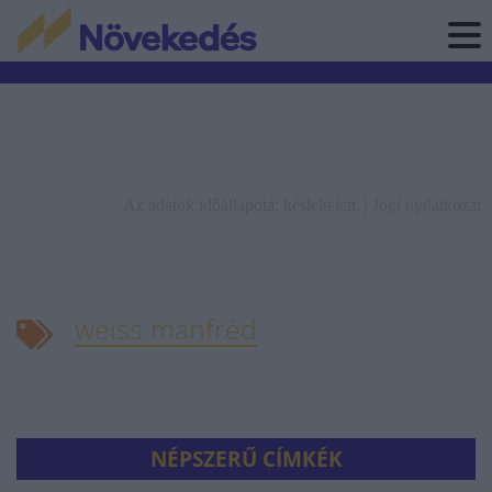
Az adatok időállapota: késleltetett. |
Jogi nyilatkozat
weiss manfréd
NÉPSZERŰ CÍMKÉK