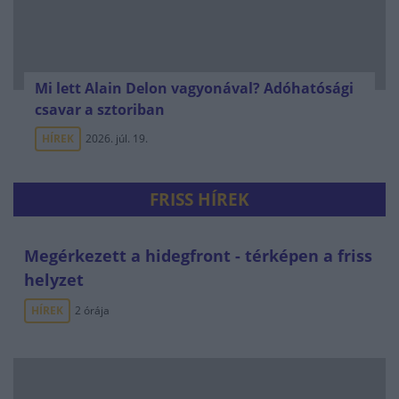
Mi lett Alain Delon vagyonával? Adóhatósági
csavar a sztoriban
HÍREK
2026. júl. 19.
FRISS HÍREK
Megérkezett a hidegfront - térképen a friss
helyzet
HÍREK
2 órája