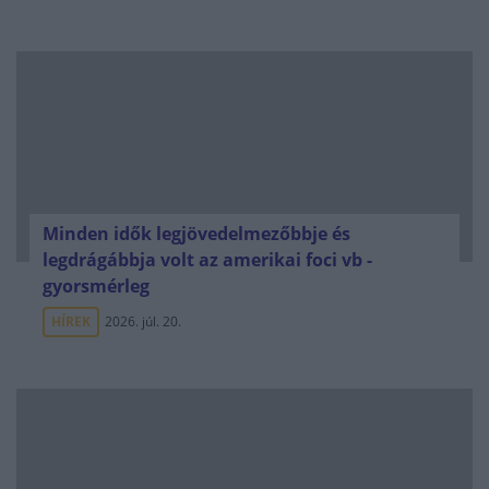
Minden idők legjövedelmezőbbje és
legdrágábbja volt az amerikai foci vb -
gyorsmérleg
HÍREK
2026. júl. 20.