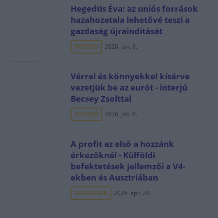
Hegedüs Éva: az uniós források
hazahozatala lehetővé teszi a
gazdaság újraindítását
INTERJÚ
2026. jún. 8.
Vérrel és könnyekkel kísérve
vezetjük be az eurót - interjú
Becsey Zsolttal
INTERJÚ
2026. jún. 6.
A profit az első a hozzánk
érkezőknél - Külföldi
befektetések jellemzői a V4-
ekben és Ausztriában
ELEMZÉSEK
2026. ápr. 24.