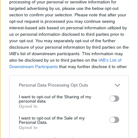
processing of your personal or sensitive information for
targeted advertising by us, please use the below opt-out
section to confirm your selection. Please note that after your
opt-out request is processed you may continue seeing
interest-based ads based on personal information utilized by
us or personal information disclosed to third parties prior to
Minden idők legjövedelmezőbbje és
your opt-out. You may separately opt-out of the further
legdrágábbja volt az amerikai foci vb -
disclosure of your personal information by third parties on the
gyorsmérleg
IAB’s list of downstream participants. This information may
also be disclosed by us to third parties on the
IAB’s List of
HÍREK
2026. júl. 20.
Downstream Participants
that may further disclose it to other
third parties.
Please note that this website/app uses one or more Google
Personal Data Processing Opt Outs
services and may gather and store information including but
not limited to your visit or usage behaviour. You may click to
I want to opt-out of the Sharing of my
personal data.
grant or deny consent to Google and its third-party tags to
Opted In
use your data for below specified purposes in below Google
consent section.
I want to opt-out of the Sale of my
Personal Data.
Opted In