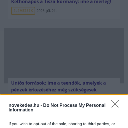
Kéthónapos a Tisza-kormány: íme a mérleg!
ELEMZÉSEK
2026. júl. 21.
Uniós források: íme a teendők, amelyek a
pénzek érkezéséhez még szükségesek
ELEMZÉSEK
2026. júl. 20.
novekedes.hu -
Do Not Process My Personal
Information
If you wish to opt-out of the sale, sharing to third parties, or