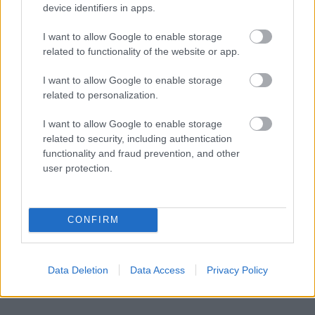
device identifiers in apps.
I want to allow Google to enable storage
NAK: Jelentős
related to functionality of the website or app.
pusztítást okozhat
Brüsszel ámokfutása
I want to allow Google to enable storage
az agráriumban
related to personalization.
I want to allow Google to enable storage
related to security, including authentication
functionality and fraud prevention, and other
user protection.
NÉPSZERŰ
CONFIRM
Data Deletion
Data Access
Privacy Policy