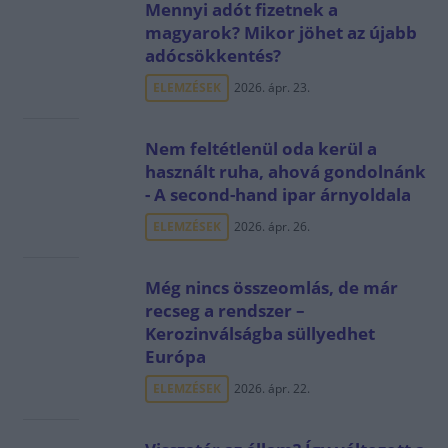
Mennyi adót fizetnek a
magyarok? Mikor jöhet az újabb
adócsökkentés?
ELEMZÉSEK
2026. ápr. 23.
Nem feltétlenül oda kerül a
használt ruha, ahová gondolnánk
- A second-hand ipar árnyoldala
ELEMZÉSEK
2026. ápr. 26.
Még nincs összeomlás, de már
recseg a rendszer –
Kerozinválságba süllyedhet
Európa
ELEMZÉSEK
2026. ápr. 22.