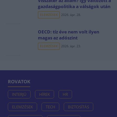
Visszatér az állam? Így változott a
gazdaságpolitika a válságok után
ELEMZÉSEK
2026. ápr. 28.
OECD: tíz éve nem volt ilyen
magas az adószint
ELEMZÉSEK
2026. ápr. 23.
ROVATOK
INTERJÚ
HÍREK
HR
ELEMZÉSEK
TECH
BIZTOSÍTÁS