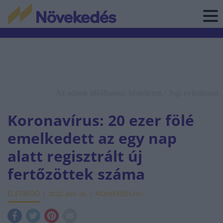
Az adatok időállapota: késleltetett. |
Jogi nyilatkozat
Koronavírus: 20 ezer fölé
emelkedett az egy nap
alatt regisztrált új
fertőzöttek száma
ÉLETMÓD
2022. JAN. 26.
NÖVEKEDÉS.HU