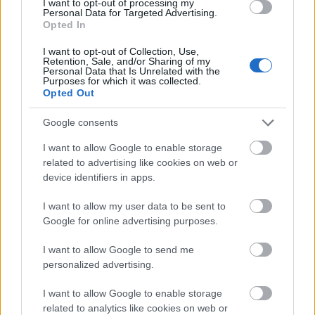
I want to opt-out of processing my
Mi lett Alain Delon vagyonával? Adóhatósági
Personal Data for Targeted Advertising.
csavar a sztoriban
Opted In
HÍREK
2026. júl. 19.
I want to opt-out of Collection, Use,
Retention, Sale, and/or Sharing of my
Personal Data that Is Unrelated with the
Purposes for which it was collected.
Opted Out
Google consents
I want to allow Google to enable storage
related to advertising like cookies on web or
device identifiers in apps.
I want to allow my user data to be sent to
Google for online advertising purposes.
Jön Magyarországra
is a Disney+
I want to allow Google to send me
personalized advertising.
I want to allow Google to enable storage
related to analytics like cookies on web or