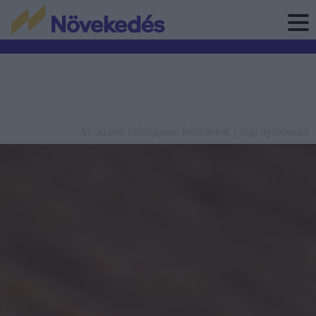
Az adatok időállapota: késleltetett. |
Jogi nyilatkozat