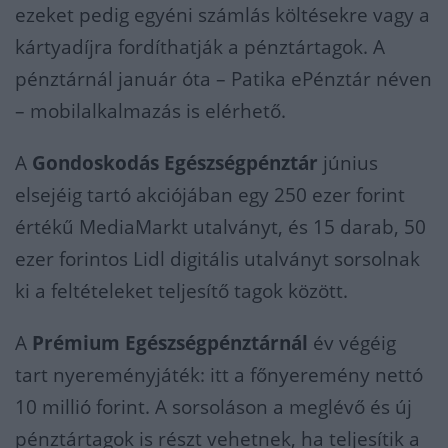
ezeket pedig egyéni számlás költésekre vagy a
kártyadíjra fordíthatják a pénztártagok. A
pénztárnál január óta – Patika ePénztár néven
– mobilalkalmazás is elérhető.
A
Gondoskodás Egészségpénztár
június
elsejéig tartó akciójában egy 250 ezer forint
értékű MediaMarkt utalványt, és 15 darab, 50
ezer forintos Lidl digitális utalványt sorsolnak
ki a feltételeket teljesítő tagok között.
A
Prémium Egészségpénztárnál
év végéig
tart nyereményjáték: itt a főnyeremény nettó
10 millió forint. A sorsoláson a meglévő és új
pénztártagok is részt vehetnek, ha teljesítik a