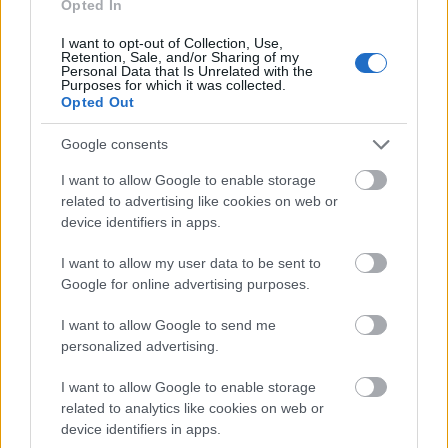
Opted In
megtakarításoknál. A Magyar Nemzeti Bank
adatai szerint három hónap leforgása alatt
I want to opt-out of Collection, Use,
Retention, Sale, and/or Sharing of my
több mint 1,7 milliárd forintot fordítottak erre
Personal Data that Is Unrelated with the
Purposes for which it was collected.
Opted Out
a célra az egészségpénztári tagok, több mint a
dupláját az egy évvel korábbi 840 milliónak.
Google consents
I want to allow Google to enable storage
Az Otthon Startnak is sokat
related to advertising like cookies on web or
device identifiers in apps.
köszönhetnek a pénztárak
I want to allow my user data to be sent to
Google for online advertising purposes.
I want to allow Google to send me
Abban, hogy a lakáshitel-törlesztés
personalized advertising.
támogatására fordított összeg ilyen
I want to allow Google to enable storage
látványos ütemben emelkedik,
related to analytics like cookies on web or
nyilvánvalóan szerepet játszik a
device identifiers in apps.