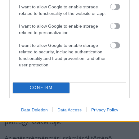
lakáshitelpiac jelentős részben az Otthon
I want to allow Google to enable storage
related to functionality of the website or app.
Start Program által fűtött száguldása is. A
jegybank adatai szerint 2026 első három
I want to allow Google to enable storage
related to personalization.
hónapjában bő 780 milliárd forint értékben
kötöttek új lakáshitel-szerződéseket a
I want to allow Google to enable storage
related to security, including authentication
bankok, ami több mint a duplája az egy
functionality and fraud prevention, and other
évvel korábbi összegnek.
Tavaly pedig közel
user protection.
a másfélszeresére, 2000 milliárd forint
közelébe nőtt a lakáshitelezés
CONFIRM
Data Deletion
Data Access
Privacy Policy
– emlékeztet Gergely Péter, a
BiztosDöntés.hu
pénzügyi szakértője.
Az egészségpénztári számláról történő