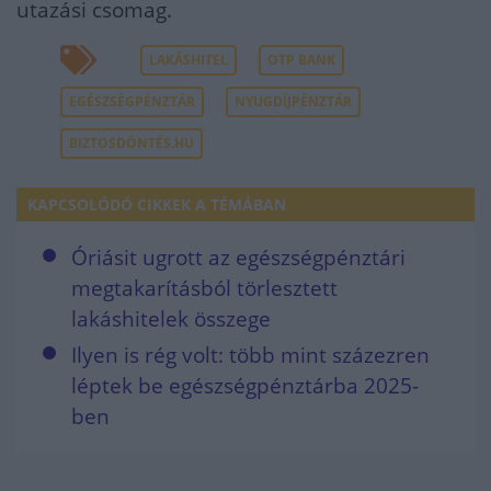
utazási csomag.
LAKÁSHITEL
OTP BANK
EGÉSZSÉGPÉNZTÁR
NYUGDÍJPÉNZTÁR
BIZTOSDÖNTÉS.HU
KAPCSOLÓDÓ CIKKEK A TÉMÁBAN
Óriásit ugrott az egészségpénztári
megtakarításból törlesztett
lakáshitelek összege
Ilyen is rég volt: több mint százezren
léptek be egészségpénztárba 2025-
ben