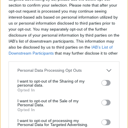
milliárd forint egészségpénztári
section to confirm your selection. Please note that after your
megtakarítást fordítottak lakáshitel-
opt-out request is processed you may continue seeing
interest-based ads based on personal information utilized by
törlesztésre a tagok, kétszer annyit, mint
us or personal information disclosed to third parties prior to
2025 első három hónapjában – derül ki a
your opt-out. You may separately opt-out of the further
disclosure of your personal information by third parties on the
BiztosDöntés.hu által összegyűjtött
IAB’s list of downstream participants. This information may
adatokból. Az önkéntes nyugdíj- és
also be disclosed by us to third parties on the
IAB’s List of
Downstream Participants
that may further disclose it to other
egészségpénztárakba tízezrek léptek be egy
third parties.
év alatt, és jelentősen nőttek a befizetések
Please note that this website/app uses one or more Google
Personal Data Processing Opt Outs
is.
services and may gather and store information including but
not limited to your visit or usage behaviour. You may click to
I want to opt-out of the Sharing of my
personal data.
grant or deny consent to Google and its third-party tags to
Opted In
use your data for below specified purposes in below Google
consent section.
I want to opt-out of the Sale of my
Drasztikus növekedést hozott az első
Personal Data.
Opted In
negyedév a lakáshitel törlesztésére fordított
I want to opt-out of processing my
önkéntes egészségpénztári
Personal Data for Targeted Advertising.