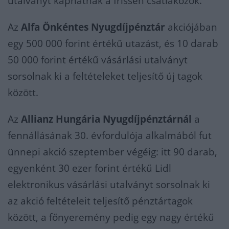
utalványt kaphatnak a frissen csatlakozók.
Az
Alfa Önkéntes Nyugdíjpénztár
akciójában
egy 500 000 forint értékű utazást, és 10 darab
50 000 forint értékű vásárlási utalványt
sorsolnak ki a feltételeket teljesítő új tagok
között.
Az
Allianz Hungária Nyugdíjpénztárnál
a
fennállásának 30. évfordulója alkalmából fut
ünnepi akció szeptember végéig: itt 90 darab,
egyenként 30 ezer forint értékű Lidl
elektronikus vásárlási utalványt sorsolnak ki
az akció feltételeit teljesítő pénztártagok
között, a főnyeremény pedig egy nagy értékű