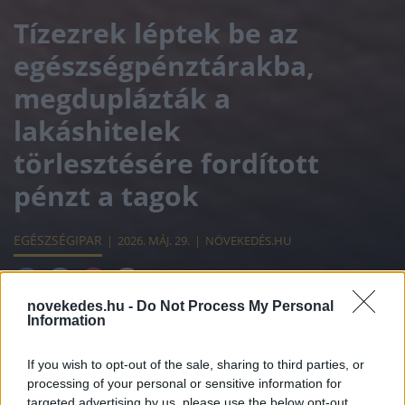
Tízezrek léptek be az
egészségpénztárakba,
megduplázták a
lakáshitelek
törlesztésére fordított
pénzt a tagok
EGÉSZSÉGIPAR
2026. MÁJ. 29.
NÖVEKEDÉS.HU
novekedes.hu -
Do Not Process My Personal
Information
If you wish to opt-out of the sale, sharing to third parties, or
Csak az első negyedévben több mint 1,7
processing of your personal or sensitive information for
targeted advertising by us, please use the below opt-out