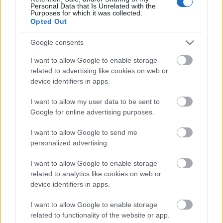
Personal Data that Is Unrelated with the
Purposes for which it was collected.
Opted Out
Andrius Kubilius sajtótájékoztatóján azt
Google consents
mondta:
I want to allow Google to enable storage
related to advertising like cookies on web or
device identifiers in apps.
miután orosz drónok az utóbbi időben
I want to allow my user data to be sent to
több alkalommal megsértették az EU keleti
Google for online advertising purposes.
tagállamainak légterét, a tanácskozáson
részt vevő országok - Finnország, Dánia,
I want to allow Google to send me
personalized advertising.
Lengyelország, Bulgária, Románia,
Szlovákia, Magyarország, Észtország,
I want to allow Google to enable storage
Lettország és Litvánia - képviselői
related to analytics like cookies on web or
device identifiers in apps.
egyetértettek abban, hogy az EU keleti
védelmének megerősítése érdekében létre
I want to allow Google to enable storage
kell hozni egy "fejlett felderítési, nyomon
related to functionality of the website or app.