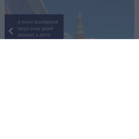
A Kreml veszélyesnek
tartja orosz gépek
lelövését a NATO-
országok légterében
Természeti
értékeinket óvják,
hagyományainkat
pedig őrzik nemzeti
parkjaink