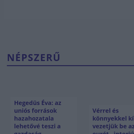
NÉPSZERŰ
Hegedüs Éva: az
uniós források
Vérrel és
hazahozatala
könnyekkel kí
lehetővé teszi a
vezetjük be a
gazdaság
eurót - interj