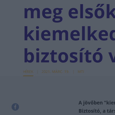
meg elsők
kiemelked
biztosító
HÍREK
2021. MÁRC. 19.
MTI
A jövőben "kie
Biztosító, a tá