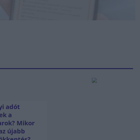
i adót
ek a
rok? Mikor
az újabb
ökkentés?