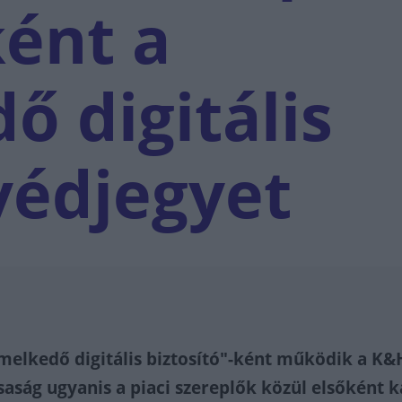
ént a
ő digitális
 védjegyet
melkedő digitális biztosító"-ként működik a K&
rsaság ugyanis a piaci szereplők közül elsőként 