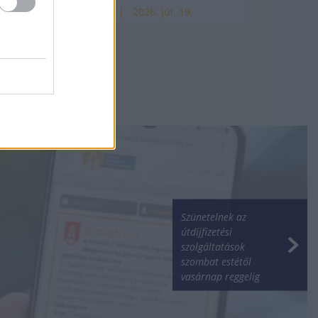
HÍREK
2026. júl. 19.
Szünetelnek az
útdíjfizetési
szolgáltatások
szombat estétől
vasárnap reggelig