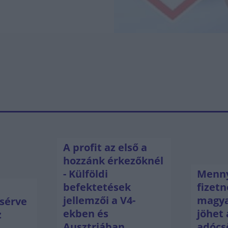
A profit az első a
hozzánk érkezőknél
- Külföldi
Menny
befektetések
fizetn
jellemzői a V4-
magya
sérve
ekben és
jöhet 
z
Ausztriában
adócs
ú