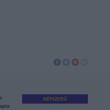
H
NÉPSZERŰ
kapta