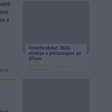
osító
alon
te a
Hitelfordulat 2026:
elzárja a pénzcsapot az
állam
a
ELEMZÉSEK
2026. júl. 22.
étre.