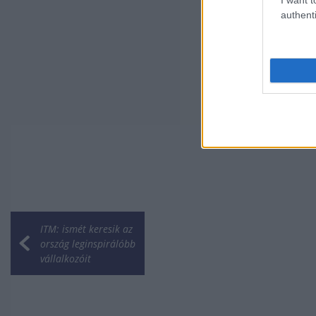
authenti
ITM: ismét keresik az
ország leginspirálóbb
vállalkozóit