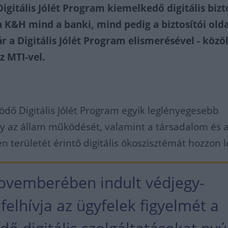
igitális Jólét Program kiemelkedő digitális bizt
a K&H mind a banki, mind pedig a biztosítói old
 a Digitális Jólét Program elismerésével - közöl
z MTI-vel.
dő Digitális Jólét Program egyik leglényegesebb
gy az állam működését, valamint a társadalom és 
 területét érintő digitális ökoszisztémát hozzon l
ovemberében indult védjegy-
elhívja az ügyfelek figyelmét a