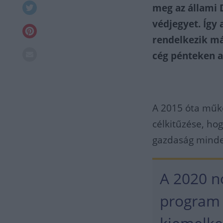
meg az állami D
védjegyet. Így 
rendelkezik már
cég pénteken a
A 2015 óta műkö
célkitűzése, ho
gazdaság minden
A 2020 n
program f