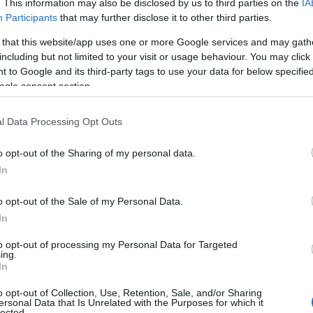
 K&H Biztosító életbiztosításokért és saját értékes
. This information may also be disclosed by us to third parties on the
IA
Participants
that may further disclose it to other third parties.
lelős vezetője elmondta: "törekedtünk arra, hogy 
 that this website/app uses one or more Google services and may gath
zolgáltatásunkat - utasbiztosítástól a lakásbiztosí
including but not limited to your visit or usage behaviour. You may click 
tosításig - költöztessük a digitális térbe, egyszer
 to Google and its third-party tags to use your data for below specifi
ogle consent section.
asználóink ügyintézését".
l Data Processing Opt Outs
o opt-out of the Sharing of my personal data.
In
o opt-out of the Sale of my Personal Data.
In
to opt-out of processing my Personal Data for Targeted
ing.
In
o opt-out of Collection, Use, Retention, Sale, and/or Sharing
ersonal Data that Is Unrelated with the Purposes for which it
lected.