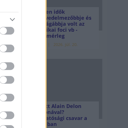
Minden idők
legjövedelmezőbbje és
legdrágábbja volt az
amerikai foci vb -
gyorsmérleg
HÍREK
2026. júl. 20.
Mi lett Alain Delon
vagyonával?
Adóhatósági csavar a
sztoriban