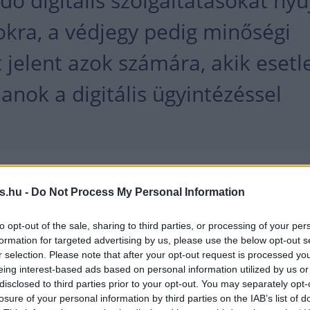
ő digitális szolgáltatásokat nyú
okra, a védjegy pedig minőségi
 jelent azok számára, akik esetl
anok a digitális ügyintézéssel
ó közleményében.
s.hu -
Do Not Process My Personal Information
 a jövőben használhatja a védjegyet annak érdek
to opt-out of the sale, sharing to third parties, or processing of your per
yfelei mellett erősítse azon felhasználók bizalmát 
formation for targeted advertising by us, please use the below opt-out s
g nem döntöttek a digitális szolgáltatások
r selection. Please note that after your opt-out request is processed y
eing interest-based ads based on personal information utilized by us or
l kapcsolatban.
disclosed to third parties prior to your opt-out. You may separately opt-
losure of your personal information by third parties on the IAB’s list of