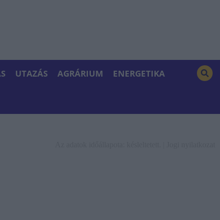
S
UTAZÁS
AGRÁRIUM
ENERGETIKA
Az adatok időállapota: késleltetett. |
Jogi nyilatkozat