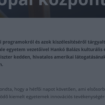
 programokról és azok kiszélesítéséről tárgyalt
ale egyetem vezetőivel Hankó Balázs kulturális 
iszter kedden, hivatalos amerikai látogatásána
n.
ondta, hogy a hétfői napot követően, ami elsősor
dő kiemelt egyetemek innovációs tevékenységér