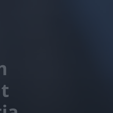
m
t
tja