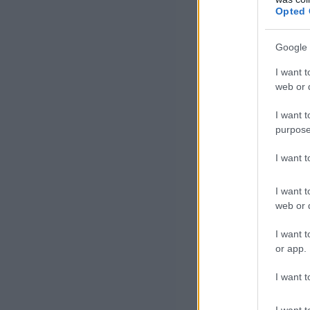
illetően A mini
Opted 
Yale Egye
Google 
I want t
ahol szintén az
web or d
középpontjában
I want t
működő, nagy 
purpose
kapcsolatokért f
I want 
a nemzetközi és
I want t
web or d
A miniszter a 
hangoztatta, ho
I want t
or app.
tanuló diákból 
eredményeként 
I want t
I want t