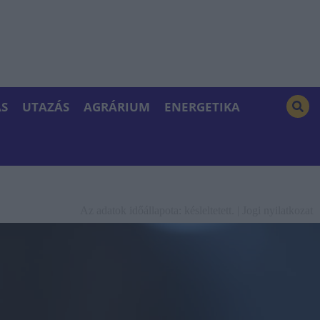
S
UTAZÁS
AGRÁRIUM
ENERGETIKA
Az adatok időállapota: késleltetett. |
Jogi nyilatkozat