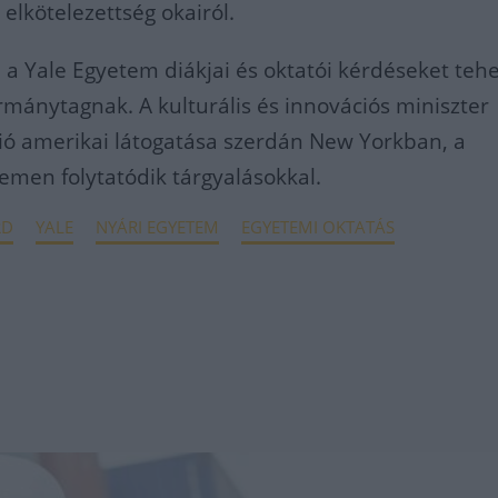
elkötelezettség okairól.
 a Yale Egyetem diákjai és oktatói kérdéseket teh
rmánytagnak. A kulturális és innovációs miniszter
ió amerikai látogatása szerdán New Yorkban, a
men folytatódik tárgyalásokkal.
RD
YALE
NYÁRI EGYETEM
EGYETEMI OKTATÁS