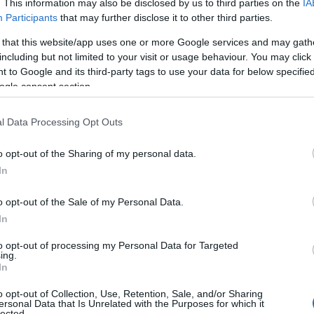
. This information may also be disclosed by us to third parties on the
IA
Participants
that may further disclose it to other third parties.
ül a környező országokból és akár az Európai Uni
 that this website/app uses one or more Google services and may gath
lamaiból érkező hallgatók részt vehetnek a magyar
including but not limited to your visit or usage behaviour. You may click 
 képzési programokban.
 to Google and its third-party tags to use your data for below specifi
ogle consent section.
 megbeszélésen bemutatta
l Data Processing Opt Outs
ított magyar felsőoktatási rends
o opt-out of the Sharing of my personal data.
 valamint a Pannónia
In
jprogramot és a HU-rizont kutat
o opt-out of the Sale of my Personal Data.
In
t,
to opt-out of processing my Personal Data for Targeted
ing.
In
további lehetőségek nyílhatnak további
o opt-out of Collection, Use, Retention, Sale, and/or Sharing
, különös tekintettel a nyári egyetemi kurzusoka
ersonal Data that Is Unrelated with the Purposes for which it
lected.