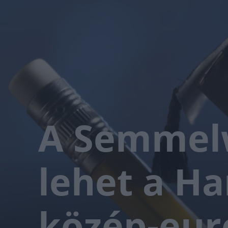
A Semmel
lehet a Ha
közép-eur