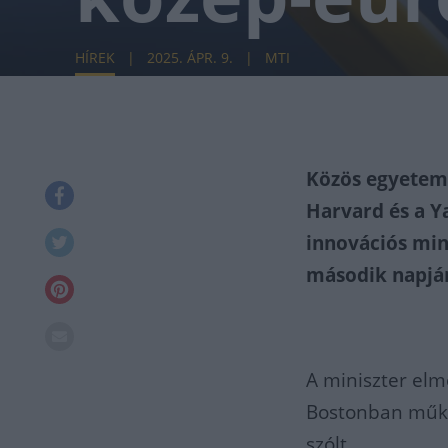
HÍREK
2025. ÁPR. 9.
MTI
Közös egyetemi
Harvard és a Y
innovációs min
második napjá
A miniszter elm
Bostonban műkö
szólt,