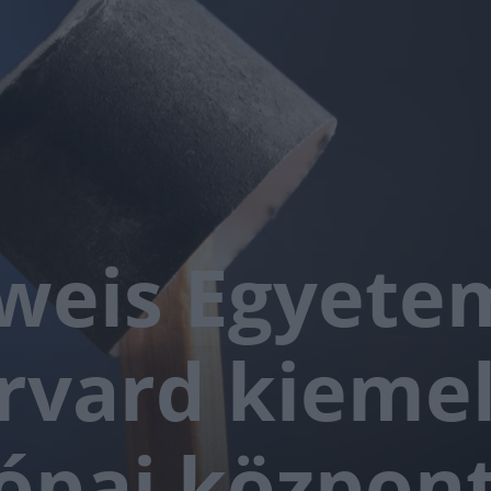
weis Egyete
rvard kiemel
ópai közpon