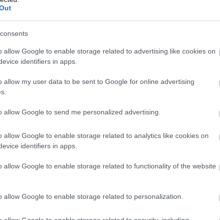
szteri küldöttség kedden a Connecticut állambeli
Out
temre is ellátogatott,
consents
o allow Google to enable storage related to advertising like cookies on
 oktatási kapcsolatok álltak a megbeszélések
evice identifiers in apps.
. Hankó Balázs elmondta, hogy a New Havenben
o allow my user data to be sent to Google for online advertising
hagyományú amerikai egyetem két nemzetközi
s.
elelős vezetőjével tárgyalt, köztük Alexander Rosa
to allow Google to send me personalized advertising.
 nyári egyetemi programokért felelős dékánnal.
o allow Google to enable storage related to analytics like cookies on
evice identifiers in apps.
megbeszélésen a Pannónia Ösztöndíjprogram kapcs
gy az abban eddig részt vevő mintegy 3 ezer külf
o allow Google to enable storage related to functionality of the website
eddig 62-en érkeztek az Egyesült Államokba. A tár
arról született megállapodás, hogy
o allow Google to enable storage related to personalization.
o allow Google to enable storage related to security, including