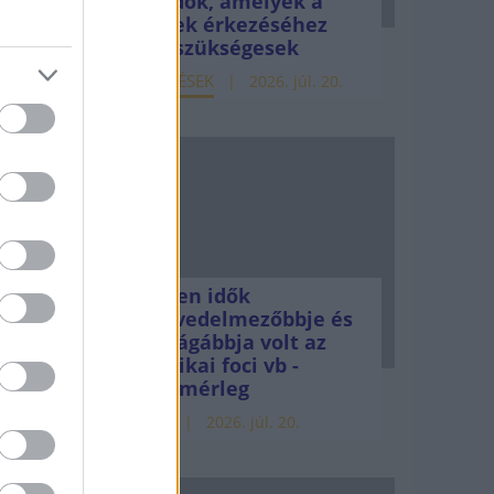
teendők, amelyek a
pénzek érkezéséhez
még szükségesek
ELEMZÉSEK
2026. júl. 20.
sszal,
Minden idők
legjövedelmezőbbje és
án azt
legdrágábbja volt az
amerikai foci vb -
öldön
gyorsmérleg
gyalás
HÍREK
2026. júl. 20.