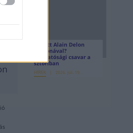
e
Mi lett Alain Delon
vagyonával?
Adóhatósági csavar a
sztoriban
on
HÍREK
2026. júl. 19.
ió
ás