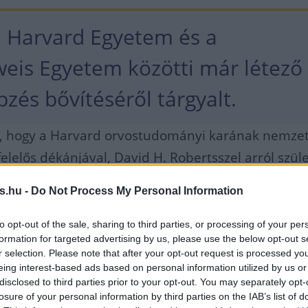
 Harvard Egyetem és a
is Egyetem közötti már létező
zés bővítéséről tárgyalt.
l, hogy a Harvard orvostudományi karának nemzet
elelős dékánjával, David H. Robertsszel arról szüle
hogy a magyar és az amerikai egyetem közös
s.hu -
Do Not Process My Personal Information
b hallgató vehessen részt, valamint az együttmű
nya az is, hogy
to opt-out of the sale, sharing to third parties, or processing of your per
formation for targeted advertising by us, please use the below opt-out s
r selection. Please note that after your opt-out request is processed y
lweis Egyetem a Harvard Egyet
eing interest-based ads based on personal information utilized by us or
disclosed to third parties prior to your opt-out. You may separately opt-
közép-európai központja lesz,
losure of your personal information by third parties on the IAB’s list of