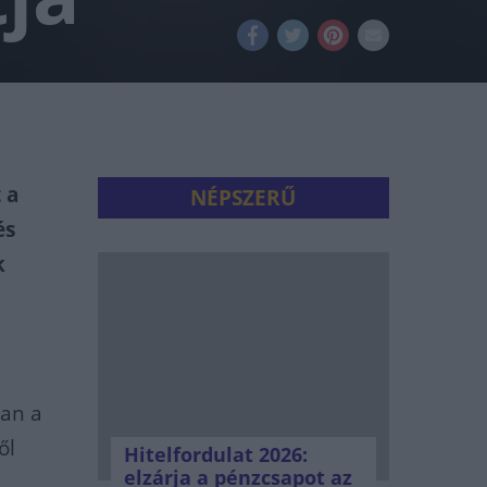
 a
NÉPSZERŰ
és
k
ban a
ől
Hitelfordulat 2026:
elzárja a pénzcsapot az