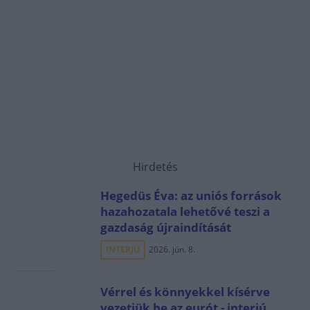
Hirdetés
Hegedüs Éva: az uniós források
hazahozatala lehetővé teszi a
gazdaság újraindítását
INTERJÚ
2026. jún. 8.
Vérrel és könnyekkel kísérve
vezetjük be az eurót - interjú