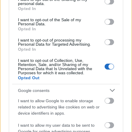
personal data.
grant or deny consent to Google and its third-party tags to
HÍREK
2026. júl. 20.
Opted In
use your data for below specified purposes in below Google
consent section.
I want to opt-out of the Sale of my
Personal Data.
Opted In
I want to opt-out of processing my
Personal Data for Targeted Advertising.
Opted In
I want to opt-out of Collection, Use,
Retention, Sale, and/or Sharing of my
Personal Data that Is Unrelated with the
Purposes for which it was collected.
Opted Out
Mi lett Alain Delon vagyonával? Adóhatósági
csavar a sztoriban
Google consents
HÍREK
2026. júl. 19.
I want to allow Google to enable storage
related to advertising like cookies on web or
device identifiers in apps.
I want to allow my user data to be sent to
Google for online advertising purposes.