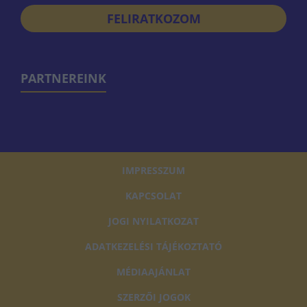
FELIRATKOZOM
PARTNEREINK
IMPRESSZUM
KAPCSOLAT
JOGI NYILATKOZAT
ADATKEZELÉSI TÁJÉKOZTATÓ
MÉDIAAJÁNLAT
SZERZŐI JOGOK