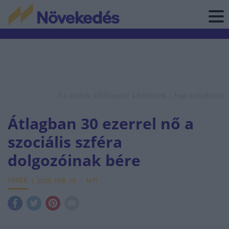
Az adatok időállapota: késleltetett. |
Jogi nyilatkozat
Átlagban 30 ezerrel nő a
szociális szféra
dolgozóinak bére
HÍREK
2020. FEB. 19.
MTI