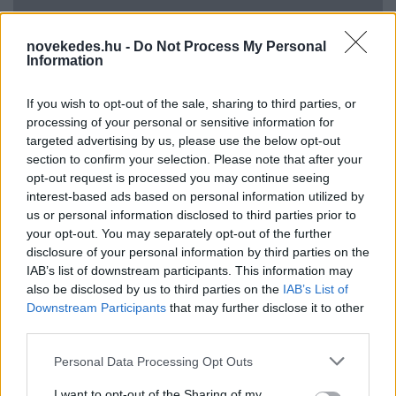
novekedes.hu -
Do Not Process My Personal
Information
Uniós források: íme a teendők, amelyek a
If you wish to opt-out of the sale, sharing to third parties, or
pénzek érkezéséhez még szükségesek
processing of your personal or sensitive information for
targeted advertising by us, please use the below opt-out
ELEMZÉSEK
2026. júl. 20.
section to confirm your selection. Please note that after your
opt-out request is processed you may continue seeing
interest-based ads based on personal information utilized by
us or personal information disclosed to third parties prior to
your opt-out. You may separately opt-out of the further
disclosure of your personal information by third parties on the
IAB’s list of downstream participants. This information may
also be disclosed by us to third parties on the
IAB’s List of
Downstream Participants
that may further disclose it to other
third parties.
Minden idők legjövedelmezőbbje és
Please note that this website/app uses one or more Google
Personal Data Processing Opt Outs
legdrágábbja volt az amerikai foci vb -
services and may gather and store information including but
gyorsmérleg
not limited to your visit or usage behaviour. You may click to
I want to opt-out of the Sharing of my