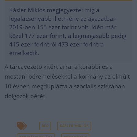
Kásler Miklós megjegyezte: míg a
legalacsonyabb illetmény az ágazatban
2019-ben 155 ezer forint volt, idén már
közel 177 ezer forint, a legmagasabb pedig
415 ezer forintról 473 ezer forintra
emelkedik.
A tárcavezető kitért arra: a korábbi és a
mostani béremelésekkel a kormány az elmúlt
10 évben megduplázta a szociális szférában
dolgozók bérét.
BÉR
KÁSLER MIKLÓS