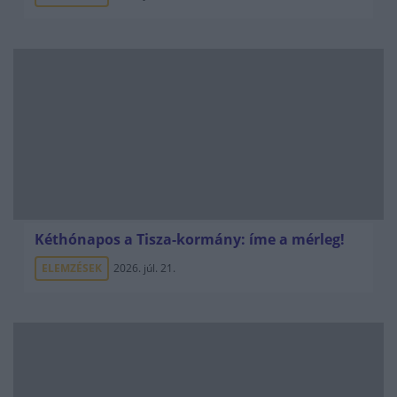
Kéthónapos a Tisza-kormány: íme a mérleg!
ELEMZÉSEK
2026. júl. 21.