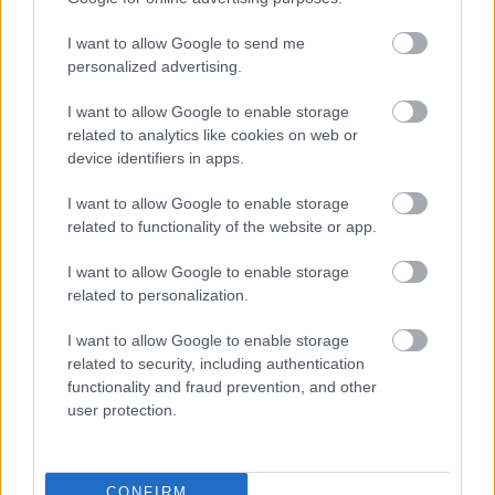
I want to allow Google to send me
personalized advertising.
I want to allow Google to enable storage
related to analytics like cookies on web or
Két hónappal kitolták
device identifiers in apps.
a rezsiutalványok
felhasználási
I want to allow Google to enable storage
határidejét
related to functionality of the website or app.
I want to allow Google to enable storage
related to personalization.
I want to allow Google to enable storage
related to security, including authentication
15 év után ismét
functionality and fraud prevention, and other
több az egyéni
user protection.
vállalkozó, mint a cég
CONFIRM