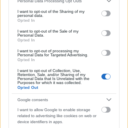
Personal Data Processing Opt Outs
services and may gather and store information including but
not limited to your visit or usage behaviour. You may click to
I want to opt-out of the Sharing of my
personal data.
grant or deny consent to Google and its third-party tags to
Opted In
use your data for below specified purposes in below Google
consent section.
I want to opt-out of the Sale of my
Personal Data.
Az Európai Bankfelügyeleti Hatóság (EBA) új
Opted In
igazgatótanácsi tagjává választotta Sipos-
I want to opt-out of processing my
Personal Data for Targeted Advertising.
Tompa Leventét, az MNB pénzügyi
Opted In
szervezetek felügyeletéért és
I want to opt-out of Collection, Use,
fogyasztóvédelemért felelős alelnökét -
Retention, Sale, and/or Sharing of my
Personal Data that Is Unrelated with the
Purposes for which it was collected.
tette közzé a Magyar Nemzeti Bank (MNB) a
Opted Out
honlapján.
Google consents
I want to allow Google to enable storage
related to advertising like cookies on web or
device identifiers in apps.
Az EBA Igazgatótanácsának legfontosabb célja,