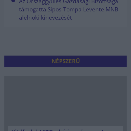
Az Országgyűlés Gazdasági Bizottsága
támogatta Sipos-Tompa Levente MNB-
alelnöki kinevezését
NÉPSZERŰ