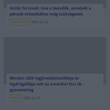
Uniós források: íme a teendők, amelyek a
pénzek érkezéséhez még szükségesek
ELEMZÉSEK
2026. júl. 20.
Minden idők legjövedelmezőbbje és
legdrágábbja volt az amerikai foci vb -
gyorsmérleg
HÍREK
2026. júl. 20.