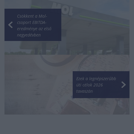
Csökkent a Mol-
csoport EBITDA-
eredménye az első
negyedévben
Ezek a legnépszerűbb
úti célok 2026
tavaszán