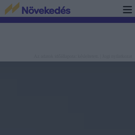
Az adatok időállapota: késleltetett. |
Jogi nyilatkozat