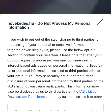
novekedes.hu -
Do Not Process My Personal
Information
If you wish to opt-out of the sale, sharing to third parties, or
processing of your personal or sensitive information for
targeted advertising by us, please use the below opt-out
section to confirm your selection. Please note that after your
Az Európai
opt-out request is processed you may continue seeing
Bankfelügyeleti Hatóság
interest-based ads based on personal information utilized by
us or personal information disclosed to third parties prior to
igazgatótanácsi tagnak
your opt-out. You may separately opt-out of the further
disclosure of your personal information by third parties on the
választotta az MNB
IAB’s list of downstream participants. This information may
also be disclosed by us to third parties on the
IAB’s List of
felügyeleti alelnökét
Downstream Participants
that may further disclose it to other
third parties.
HÍREK
2026. MÁJ. 8.
MTI
Please note that this website/app uses one or more Google