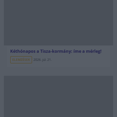
Kéthónapos a Tisza-kormány: íme a mérleg!
ELEMZÉSEK
2026. júl. 21.