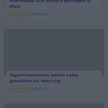
Hitelfordulat 2026: elzárja a pénzcsapot az
állam
ELEMZÉSEK
2026. júl. 22.
Vagyonvisszaszerzés: amikor a pénz
gyorsabban fut, mint a jog
ELEMZÉSEK
2026. júl. 21.