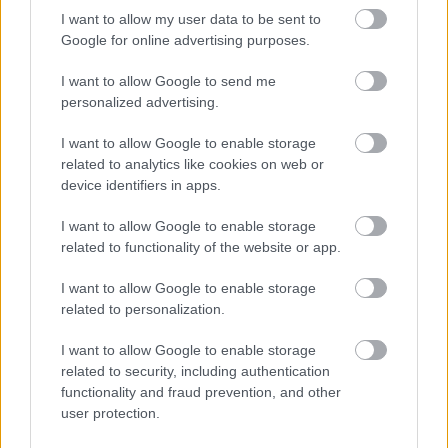
hogy hatékony, következetes prudenciális
I want to allow my user data to be sent to
Google for online advertising purposes.
szabályozás és felügyelet biztosításával
elősegítse az európai bankszektor stabilitását.
I want to allow Google to send me
personalized advertising.
I want to allow Google to enable storage
A testület az elnök mellett a választott
related to analytics like cookies on web or
device identifiers in apps.
nemzeti pénzügyi felügyeleti hatóságok,
illetve jegybankok felsővezetőiből, az
I want to allow Google to enable storage
related to functionality of the website or app.
Európai Bizottság képviselőjéből és az
ügyvezető igazgatóból áll,
I want to allow Google to enable storage
related to personalization.
kiegyensúlyozottan reprezentálva az
I want to allow Google to enable storage
Európai Unió egészét
related to security, including authentication
functionality and fraud prevention, and other
user protection.
- írta a jegybank.