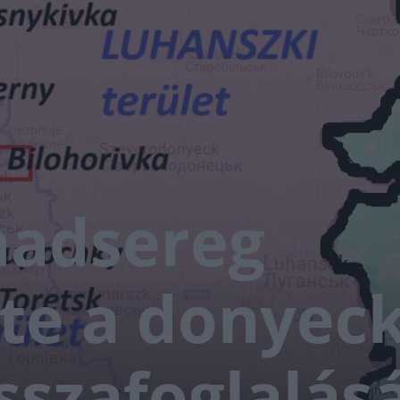
hadsereg
te a donyeck
sszafoglalás