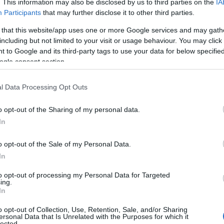
EK A TÉMÁBAN
. This information may also be disclosed by us to third parties on the
IA
Participants
that may further disclose it to other third parties.
étatámadás érte Ukrajna több térségét, köztük Kij
 that this website/app uses one or more Google services and may gath
elnök azt reméli, hogy az EU mielőbb döntést hoz 
including but not limited to your visit or usage behaviour. You may click 
 to Google and its third-party tags to use your data for below specifi
osz vagyonok felhasználásával kapcsolatban
ogle consent section.
39 ukrán drón megsemmisítéséről számolt be az 
inisztérium
l Data Processing Opt Outs
o opt-out of the Sharing of my personal data.
In
o opt-out of the Sale of my Personal Data.
In
to opt-out of processing my Personal Data for Targeted
ing.
In
o opt-out of Collection, Use, Retention, Sale, and/or Sharing
ersonal Data that Is Unrelated with the Purposes for which it
lected.