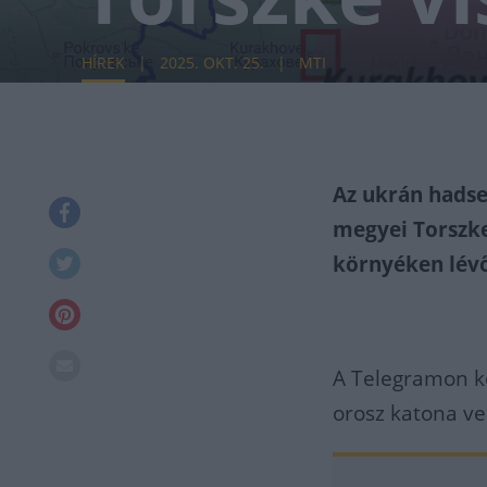
HÍREK
2025. OKT. 25.
MTI
Az ukrán hadse
megyei Torszke
környéken lév
A Telegramon kö
orosz katona ve