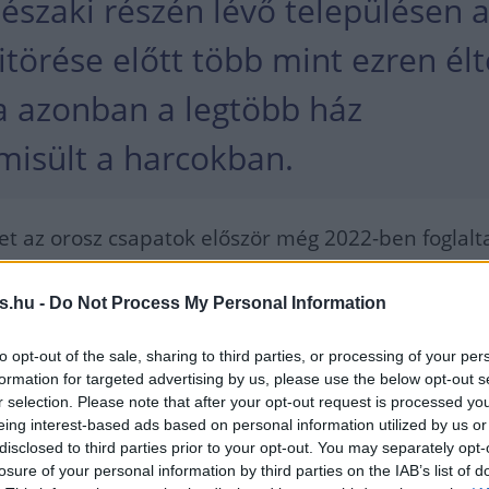
északi részén lévő településen 
törése előtt több mint ezren élt
 azonban a legtöbb ház
isült a harcokban.
et az orosz csapatok először még 2022-ben foglalt
jd nemrég ismét orosz irányítás alá került - a Zser
s.hu -
Do Not Process My Personal Information
ekszik. A folyó voltaképpen természetes határnak
nehezíti az orosz egységek Limán felé történő
to opt-out of the sale, sharing to third parties, or processing of your per
t.
formation for targeted advertising by us, please use the below opt-out s
r selection. Please note that after your opt-out request is processed y
eing interest-based ads based on personal information utilized by us or
BORÚ
DONYECK
disclosed to third parties prior to your opt-out. You may separately opt-
losure of your personal information by third parties on the IAB’s list of