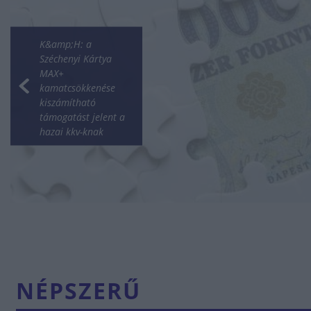
K&amp;H: a
Széchenyi Kártya
MAX+
kamatcsökkenése
kiszámítható
támogatást jelent a
hazai kkv-knak
NÉPSZERŰ