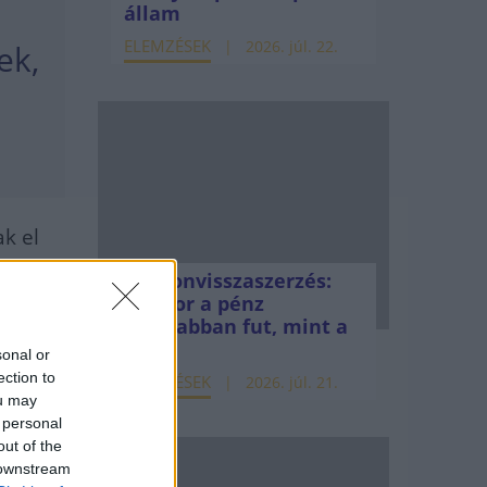
a
állam
ELEMZÉSEK
2026. júl. 22.
ek,
ak el
ebec
Vagyonvisszaszerzés:
amikor a pénz
gyorsabban fut, mint a
jog
sonal or
ection to
ELEMZÉSEK
2026. júl. 21.
ou may
 personal
out of the
 downstream