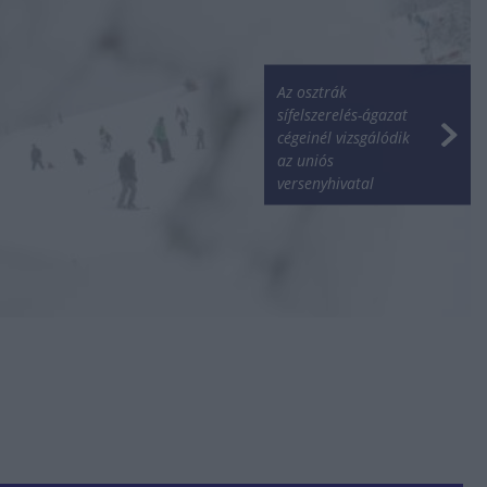
Az osztrák
sífelszerelés-ágazat
cégeinél vizsgálódik
az uniós
versenyhivatal