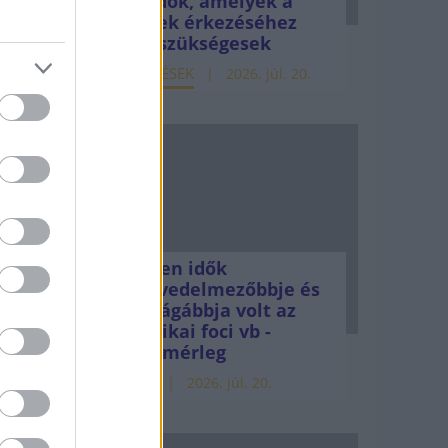
teendők, amelyek a
pénzek érkezéséhez
még szükségesek
ELEMZÉSEK
2026. júl. 20.
Minden idők
legjövedelmezőbbje és
legdrágábbja volt az
amerikai foci vb -
gyorsmérleg
HÍREK
2026. júl. 20.