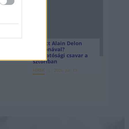
Mi lett Alain Delon
vagyonával?
Adóhatósági csavar a
sztoriban
HÍREK
2026. júl. 19.