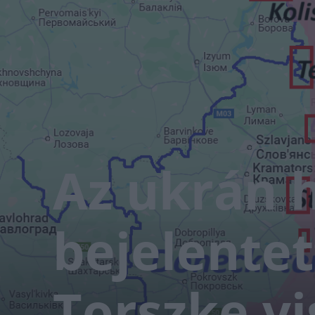
Az ukrán 
bejelentet
Torszke vi