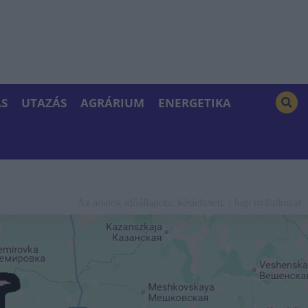
S
UTAZÁS
AGRÁRIUM
ENERGETIKA
Az adatok időállapota: késleltetett. |
Jogi nyilatkozat