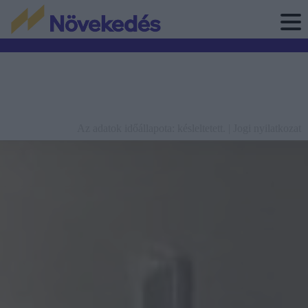
Az adatok időállapota: késleltetett. |
Jogi nyilatkozat