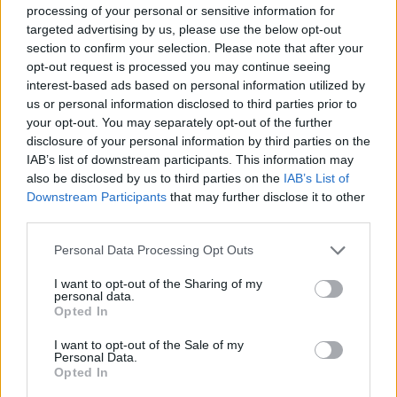
processing of your personal or sensitive information for
targeted advertising by us, please use the below opt-out
section to confirm your selection. Please note that after your
opt-out request is processed you may continue seeing
interest-based ads based on personal information utilized by
us or personal information disclosed to third parties prior to
Az USA magas rangú
your opt-out. You may separately opt-out of the further
katonai és diplomáciai
disclosure of your personal information by third parties on the
IAB’s list of downstream participants. This information may
képviselőivel találkozott
also be disclosed by us to third parties on the
IAB’s List of
Downstream Participants
that may further disclose it to other
Jászai Gellért
third parties.
Please note that this website/app uses one or more Google
Personal Data Processing Opt Outs
HÍREK
2025. ÁPR. 22.
NÖVEKEDÉS.HU
services and may gather and store information including but
not limited to your visit or usage behaviour. You may click to
I want to opt-out of the Sharing of my
personal data.
grant or deny consent to Google and its third-party tags to
Opted In
use your data for below specified purposes in below Google
consent section.
I want to opt-out of the Sale of my
Personal Data.
Opted In
Csütörtökön Jászai Gellért, a 4iG Nyrt.