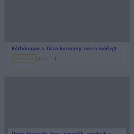
Kéthónapos a Tisza-kormány: íme a mérleg!
ELEMZÉSEK
2026. júl. 21.
Uniós források: íme a teendők, amelyek a