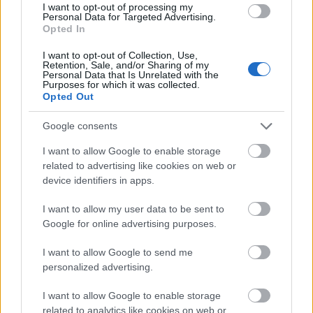
I want to opt-out of processing my
elnöke a vállalatcsoport székházában
Personal Data for Targeted Advertising.
Opted In
fogadta David Bakert, az Egyesült Államok
I want to opt-out of Collection, Use,
Védelmi Minisztériumának európai és NATO
Retention, Sale, and/or Sharing of my
Personal Data that Is Unrelated with the
politikájáért felelős helyettes államtitkárát
Purposes for which it was collected.
Opted Out
és az általa vezetett küldöttséget, amelyben
több magas rangú katonai és diplomáciai
Google consents
képviselő is részt vett.
I want to allow Google to enable storage
related to advertising like cookies on web or
device identifiers in apps.
I want to allow my user data to be sent to
Többek között
Robert Palladinó
, az
Egyesült
Google for online advertising purposes.
Államok budapesti ideiglenes ügyvivője
,
I want to allow Google to send me
valamint
Quaid Quadri dandártábornok
, az
personalized advertising.
Amerikai Egyesült Államok Európai
I want to allow Google to enable storage
related to analytics like cookies on web or