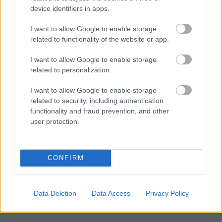
Parancsnokságának (USEUCOM) tervezésért,
device identifiers in apps.
stratégiáért és haderőképességért felelős
I want to allow Google to enable storage
igazgató-helyettese.
related to functionality of the website or app.
A megbeszélések középpontjában
I want to allow Google to enable storage
related to personalization.
a 4iG Űr és Védelmi Technológiák Zrt.
I want to allow Google to enable storage
stratégiai képességei álltak,
related to security, including authentication
functionality and fraud prevention, and other
különös tekintettel a védelmi és
user protection.
haderőfejlesztési technológiákra. A
tárgyalások során kiemelt figyelmet kapott a
CONFIRM
lehetséges együttműködés az amerikai
védelmi ipar szereplőivel,
Data Deletion
Data Access
Privacy Policy
a NATO- kompatibilis megoldások terén.