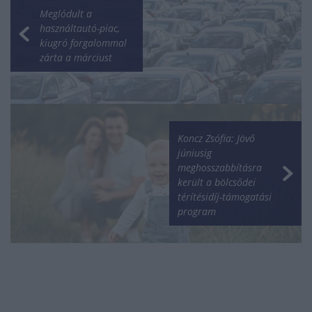
Meglódult a
használtautó-piac,
kiugró forgalommal
zárta a márciust
Koncz Zsófia: Jövő
júniusig
meghosszabbításra
került a bölcsődei
térítésidíj-támogatási
program