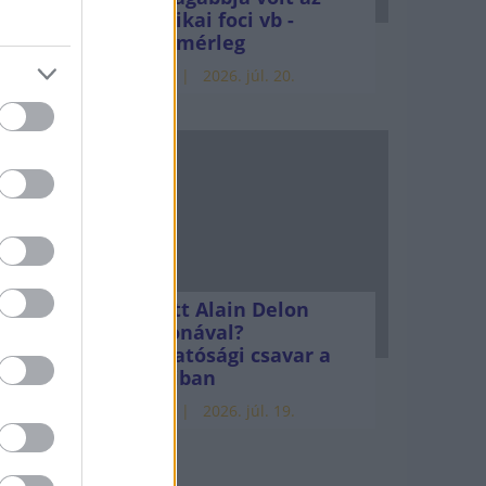
amerikai foci vb -
gyorsmérleg
tak
HÍREK
2026. júl. 20.
Mi lett Alain Delon
vagyonával?
Adóhatósági csavar a
sztoriban
HÍREK
2026. júl. 19.