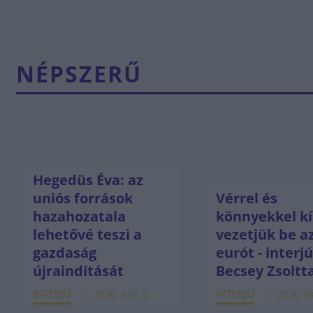
NÉPSZERŰ
Hegedüs Éva: az
uniós források
Vérrel és
hazahozatala
könnyekkel kí
lehetővé teszi a
vezetjük be a
gazdaság
eurót - interj
újraindítását
Becsey Zsoltt
INTERJÚ
INTERJÚ
2026. jún. 8.
2026. jú