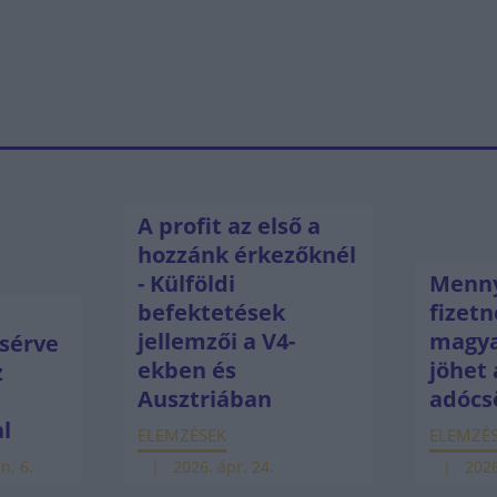
A profit az első a
hozzánk érkezőknél
- Külföldi
Menny
befektetések
fizetn
jellemzői a V4-
magya
sérve
ekben és
jöhet 
z
Ausztriában
adócs
ú
al
ELEMZÉSEK
ELEMZÉ
n. 6.
2026. ápr. 24.
2026