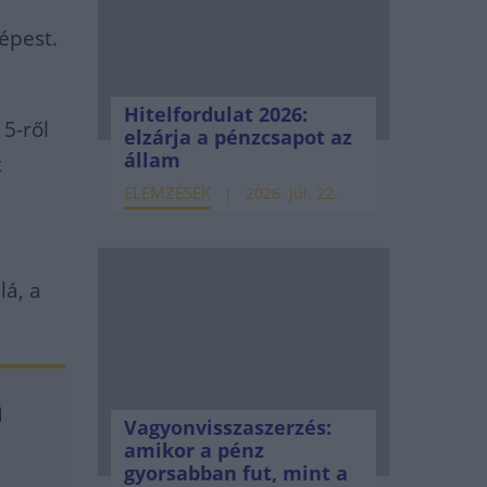
épest.
Hitelfordulat 2026:
5-ről
elzárja a pénzcsapot az
állam
t
ELEMZÉSEK
2026. júl. 22.
lá, a
n
Vagyonvisszaszerzés:
amikor a pénz
gyorsabban fut, mint a