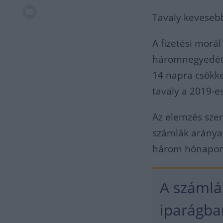
Tavaly kevesebb
A fizetési morál 
háromnegyedét i
14 napra csökke
tavaly a 2019-e
Az elemzés szer
számlák aránya,
három hónapon t
A számlá
iparágban