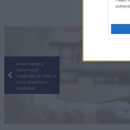
authenti
A mai naptól a
háziorvosok
megkezdik az oltást a
kínai Sinopharm-
vakcinával