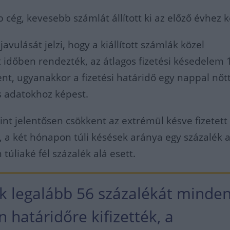
 cég, kevesebb számlát állított ki az előző évhez k
javulását jelzi, hogy a kiállított számlák közel
dőben rendezték, az átlagos fizetési késedelem 1
nt, ugyanakkor a fizetési határidő egy nappal nőt
s adatokhoz képest.
int jelentősen csökkent az extrémül késve fizetett
 a két hónapon túli késések aránya egy százalék a
úliaké fél százalék alá esett.
k legalább 56 százalékát minde
 határidőre kifizették, a