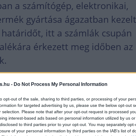
ban a számítógép, elektronikai,
termék gyártása ágazatban kezel
i határidőt, itt a számlák csupán
zalékára érkezett meg időben az
k.
n fizető ágazat továbbra is - a bútorgyártást kivév
s.hu -
Do Not Process My Personal Information
 fonottáru gyártása lett, ahol a számlák 94 százalé
to opt-out of the sale, sharing to third parties, or processing of your per
en.
formation for targeted advertising by us, please use the below opt-out s
r selection. Please note that after your opt-out request is processed y
int az átlagos fizetési határidő a humán-egészségü
eing interest-based ads based on personal information utilized by us or
disclosed to third parties prior to your opt-out. You may separately opt-
s, az egyéb szolgáltatás, illetve a művészet, szórako
losure of your personal information by third parties on the IAB’s list of