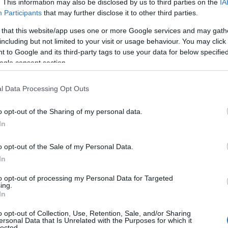
etein volt a legrövidebb, 13-13 nap. A leggyorsab
. This information may also be disclosed by us to third parties on the
IA
Participants
that may further disclose it to other third parties.
rtása és a kiskereskedelem területén rendezték 
 that this website/app uses one or more Google services and may gath
kettőnél csak 11 napos átlagos késést regisztrált 
including but not limited to your visit or usage behaviour. You may click 
höz a leggyorsabban, 27 nap alatt az egyéb
 to Google and its third-party tags to use your data for below specifi
ogle consent section.
erületén jutottak a szállítók.
l Data Processing Opt Outs
an Tolna megyében fizettek, ahol a számlák 89
lenértéke érkezett be határidőre, de úgy tűnik, ho
o opt-out of the Sharing of my personal data.
In
 késett, mert itt volt a legmagasabb: 18 nap az átl
o opt-out of the Sale of my Personal Data.
In
zetési késés, 12 nap volt Zala, Vas, Nógrád, Békés
to opt-out of processing my Personal Data for Targeted
gyében, több megyében is megegyezett az átlago
ing.
In
fizetési határidő is, ami 2020 negyedik negyedév
o opt-out of Collection, Use, Retention, Sale, and/or Sharing
olt Budapesten, Pest megyében, Baranyában, Cso
ersonal Data that Is Unrelated with the Purposes for which it
lected.