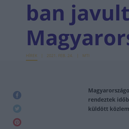
ban javult
Magyaror
HÍREK
2021. FEB. 24.
MTI
Magyarországon
rendeztek időb
küldött közle