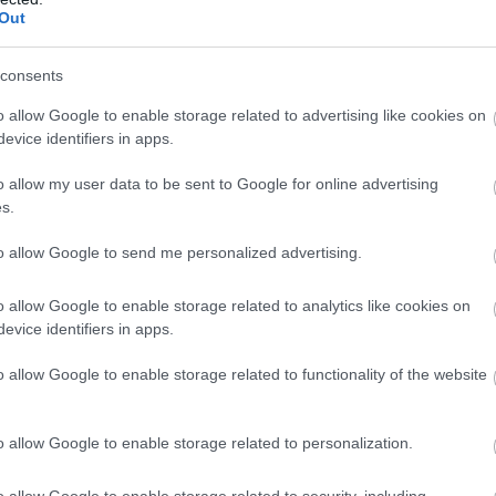
Nógrádban. A legmegengedőbbek a somogyi
Out
ltak, akik 35 napos átlagos fizetési határidőt szab
consents
k - írja a Bisnode közleményében.
o allow Google to enable storage related to advertising like cookies on
evice identifiers in apps.
o allow my user data to be sent to Google for online advertising
s.
to allow Google to send me personalized advertising.
o allow Google to enable storage related to analytics like cookies on
evice identifiers in apps.
o allow Google to enable storage related to functionality of the website
o allow Google to enable storage related to personalization.
o allow Google to enable storage related to security, including