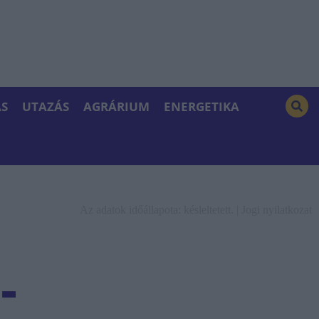
S
UTAZÁS
AGRÁRIUM
ENERGETIKA
Az adatok időállapota: késleltetett. |
Jogi nyilatkozat
-