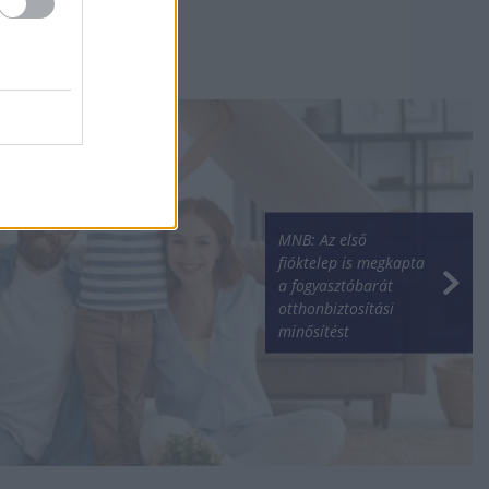
MNB: Az első
fióktelep is megkapta
a fogyasztóbarát
otthonbiztosítási
minősítést