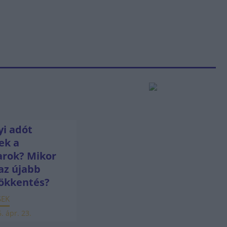
i adót
ek a
rok? Mikor
az újabb
ökkentés?
SEK
. ápr. 23.