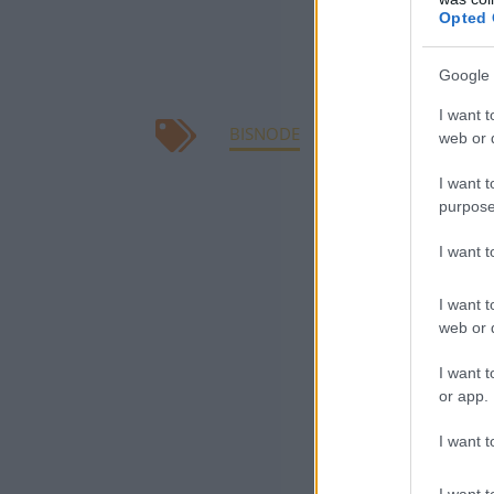
Csanádban és 
Opted 
vállalkozások vo
Google 
megrendelőikne
I want t
BISNODE
FIZETÉSI FEGYELEM
web or d
I want t
purpose
I want 
I want t
web or d
I want t
or app.
I want t
I want t