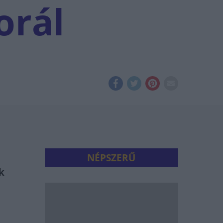
orál
NÉPSZERŰ
k