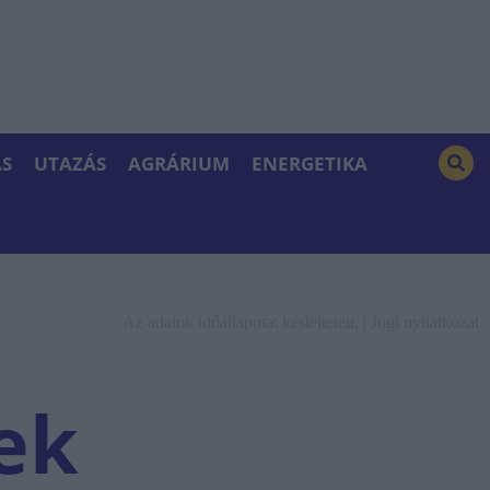
S
UTAZÁS
AGRÁRIUM
ENERGETIKA
Az adatok időállapota: késleltetett. |
Jogi nyilatkozat
tek