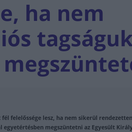
ge, ha nem
niós tagságu
t megszüntet
t fél felelőssége lesz, ha nem sikerül rendezetten
l egyetértésben megszüntetni az Egyesült Királ