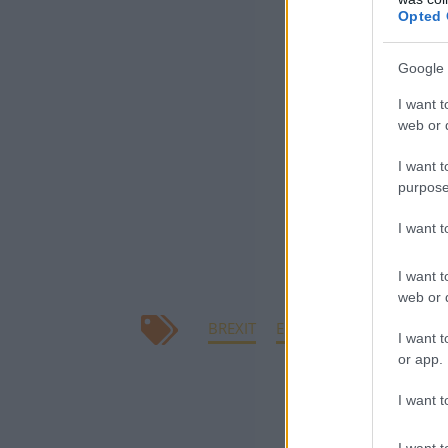
Opted 
Személyes terve
továbbra is poli
Google 
mint a béke nag
I want t
web or d
változatlanul ak
európai integrá
I want t
purpose
Mint mondta,
"
megfeledkezik er
I want 
I want t
web or d
BREXIT
EURÓPAI UNIÓ
I want t
or app.
I want t
I want t