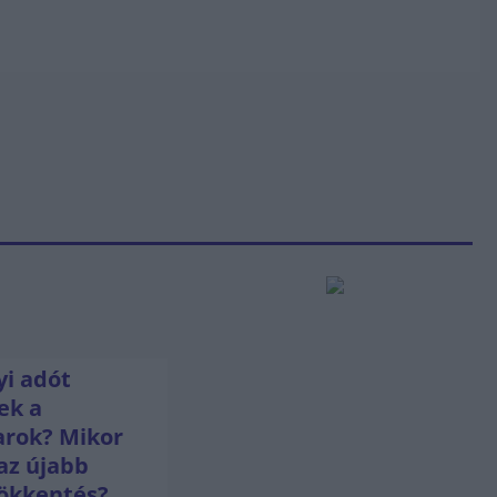
i adót
ek a
rok? Mikor
az újabb
ökkentés?