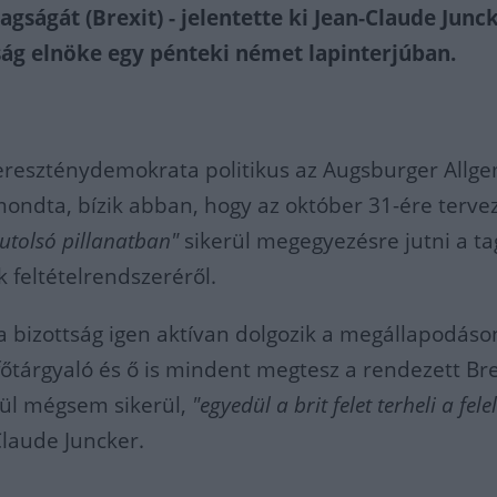
agságát (Brexit) - jelentette ki Jean-Claude Junck
ság elnöke egy pénteki német lapinterjúban.
ereszténydemokrata politikus az Augsburger Allg
ondta, bízik abban, hogy az október 31-ére terve
"utolsó pillanatban"
sikerül megegyezésre jutni a t
 feltételrendszeréről.
a bizottság igen aktívan dolgozik a megállapodáso
főtárgyaló és ő is mindent megtesz a rendezett Bre
gül mégsem sikerül,
"egyedül a brit felet terheli a fele
laude Juncker.