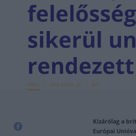
felelőssé
sikerül u
rendezet
HÍREK
2019. SZEPT. 27.
MTI
Kizárólag a bri
Európai Unióva