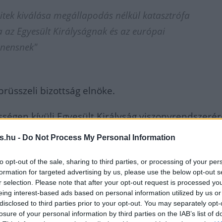
ritek kiválása megállapodás nélkül katasztrófa
a az Egyesült Királyságnak és az európai
inensnek"
brüsszeli bizottság elnöke.
sségen kívüli Egyesült Királyság viszonyrendszerér
ztetett, hogy bonyolult lesz a szabadkereskedelmi
s.hu -
Do Not Process My Personal Information
idolgozása. Az eddigi szabadkereskedelmi szerző
to opt-out of the sale, sharing to third parties, or processing of your per
hogy az EU és egy partner közeledik egymáshoz,
"Na
formation for targeted advertising by us, please use the below opt-out s
en viszont válásról van szó"
- mondta.
r selection. Please note that after your opt-out request is processed y
eing interest-based ads based on personal information utilized by us or
disclosed to third parties prior to your opt-out. You may separately opt-
ükség lesz egy szabadkereskedelmi megállapodásra
losure of your personal information by third parties on the IAB’s list of
gyorsan, ahogyan egyesek képzelik Nagy-Britanniába