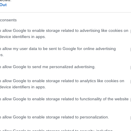
Out
iről elmondta, hogy nem vállal újabb tisztséget, d
tikával foglalkozik majd.
"Írok majd és beszélek, Eur
consents
y álmáról"
- mondta Jean-Claude Juncker, kiemelve
o allow Google to enable storage related to advertising like cookies on
evice identifiers in apps.
tuálisnak tartja azt a kijelentését, hogy aki kételk
cióban, keressen fel gyakrabban katonai temetőke
o allow my user data to be sent to Google for online advertising
s.
Európa békeprojekt", és "történelmi hibát követ el, aki
ről"
.
to allow Google to send me personalized advertising.
o allow Google to enable storage related to analytics like cookies on
evice identifiers in apps.
o allow Google to enable storage related to functionality of the website
o allow Google to enable storage related to personalization.
o allow Google to enable storage related to security, including