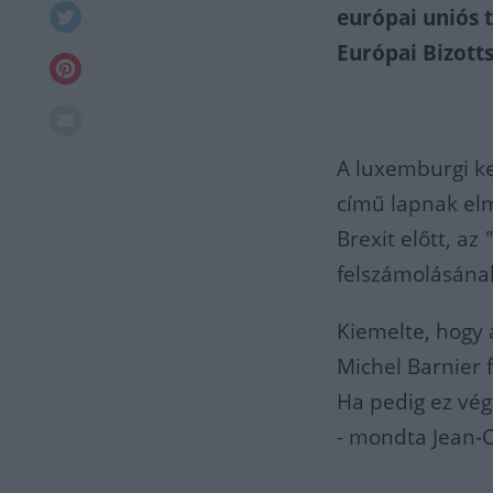
európai uniós t
Európai Bizott
A luxemburgi k
című lapnak elm
Brexit előtt, az
felszámolásának
Kiemelte, hogy 
Michel Barnier 
Ha pedig ez vé
- mondta Jean-C