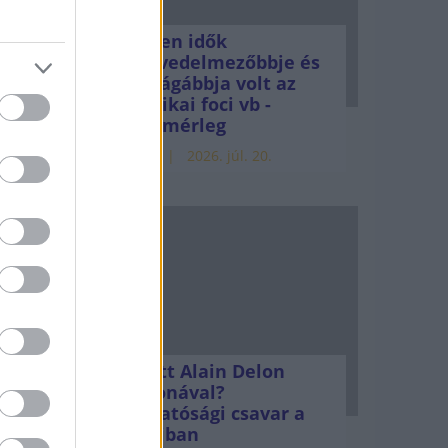
e
Minden idők
legjövedelmezőbbje és
ópáról
legdrágábbja volt az
:
amerikai foci vb -
gyorsmérleg
edik az
HÍREK
2026. júl. 20.
t.
Mi lett Alain Delon
vagyonával?
Adóhatósági csavar a
sztoriban