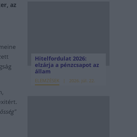
er, az
emeine
zett
Hitelfordulat 2026:
elzárja a pénzcsapot az
agság
állam
ELEMZÉSEK
2026. júl. 22.
n,
xitért.
lősség"