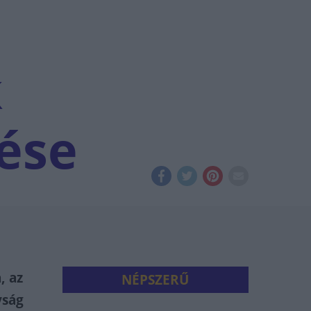
k
ése
, az
NÉPSZERŰ
yság