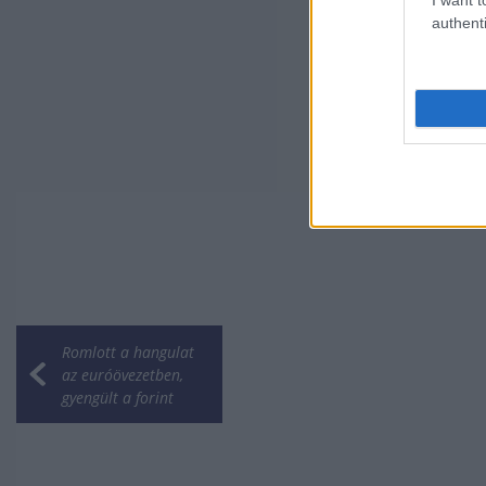
authenti
Romlott a hangulat
az euróövezetben,
gyengült a forint