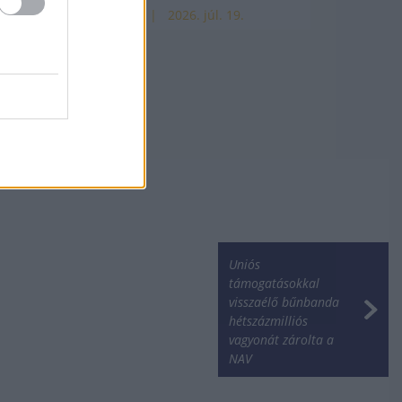
HÍREK
2026. júl. 19.
Uniós
támogatásokkal
visszaélő bűnbanda
hétszázmilliós
vagyonát zárolta a
NAV