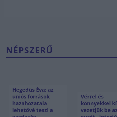
NÉPSZERŰ
Hegedüs Éva: az
uniós források
Vérrel és
hazahozatala
könnyekkel kí
lehetővé teszi a
vezetjük be a
gazdaság
eurót - interj