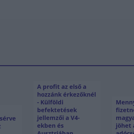
A profit az első a
hozzánk érkezőknél
- Külföldi
Menny
befektetések
fizetn
jellemzői a V4-
magya
sérve
ekben és
jöhet 
z
Ausztriában
adócs
ú