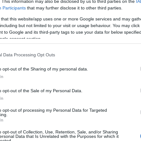
. This information may also be disclosed by us to third parties on the
IA
Participants
that may further disclose it to other third parties.
yen szerződésein évekig kellett dolgozni, és
"nem lá
e gyorsabban Nagy-Britanniával"
- mondta Jean-Cl
 that this website/app uses one or more Google services and may gath
including but not limited to your visit or usage behaviour. You may click 
pai Bizottság távozó vezetője vegyesnek ítéli elnö
 to Google and its third-party tags to use your data for below specifi
t. Mint mondta, szomorú, amiért nem sikerült Cip
ogle consent section.
 a gazdasági eredményekre viszont büszke.
l Data Processing Opt Outs
latt a munkanélküliségi ráta az EU-ban 10,6 százal
o opt-out of the Sharing of my personal data.
 a 2008-ban elmélyült világméretű pénzügyi-gazda
In
intre süllyedt, a foglalkoztatottsági ráta pedig több
o opt-out of the Sale of my Personal Data.
ttal nőtt, így elérte a 73,8 százalékot. Így már 24
In
ak van munkája, ami történelmi csúcs - mutatott r
to opt-out of processing my Personal Data for Targeted
ing.
, megjegyezve, hogy ehhez jelentős mértékben
In
a beruházási program, amelyet mindenki Juncker-ter
o opt-out of Collection, Use, Retention, Sale, and/or Sharing
ersonal Data that Is Unrelated with the Purposes for which it
lected.