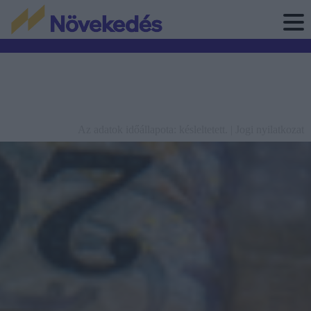
Az adatok időállapota: késleltetett. |
Jogi nyilatkozat