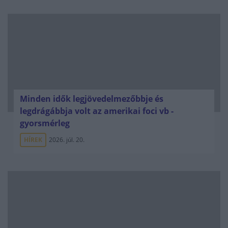
Minden idők legjövedelmezőbbje és
legdrágábbja volt az amerikai foci vb -
gyorsmérleg
HÍREK
2026. júl. 20.