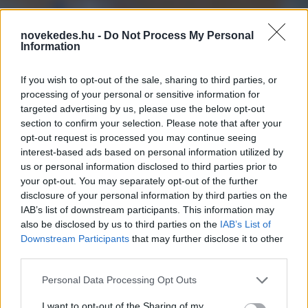
novekedes.hu -
Do Not Process My Personal
Information
If you wish to opt-out of the sale, sharing to third parties, or
processing of your personal or sensitive information for
targeted advertising by us, please use the below opt-out
section to confirm your selection. Please note that after your
opt-out request is processed you may continue seeing
interest-based ads based on personal information utilized by
us or personal information disclosed to third parties prior to
Csökkent az ipari
your opt-out. You may separately opt-out of the further
disclosure of your personal information by third parties on the
termelés szeptemberben
IAB’s list of downstream participants. This information may
also be disclosed by us to third parties on the
IAB’s List of
a KSH adatai szerint
Downstream Participants
that may further disclose it to other
third parties.
HÍREK
2024. NOV. 13.
MTI
Please note that this website/app uses one or more Google
Personal Data Processing Opt Outs
services and may gather and store information including but
not limited to your visit or usage behaviour. You may click to
I want to opt-out of the Sharing of my