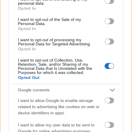
personal data.
grant or deny consent to Google and its third-party tags to
Opted In
use your data for below specified purposes in below Google
consent section.
I want to opt-out of the Sale of my
Personal Data.
2024 szeptemberében az ipari termelés
Opted In
volumene 7,2, munkanaphatástól
I want to opt-out of processing my
Personal Data for Targeted Advertising.
megtisztítva 5,4 százalékkal elmaradt az egy
Opted In
évvel korábbitól - erősítette meg kiadott
I want to opt-out of Collection, Use,
Retention, Sale, and/or Sharing of my
második becslésében a Központi Statisztikai
Personal Data that Is Unrelated with the
Purposes for which it was collected.
Hivatal (KSH).
Opted Out
Google consents
I want to allow Google to enable storage
A jelentés szerint a feldolgozóipari alágak
related to advertising like cookies on web or
device identifiers in apps.
közül kettőben - az élelmiszer, ital és
I want to allow my user data to be sent to
dohánytermék gyártásában, valamint a
Google for online advertising purposes.