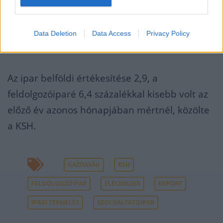
11,3, a 14 százalékos súlyú villamos
berendezés gyártásáé 5,6 százalékkal esett
Data Deletion
Data Access
Privacy Policy
vissza.
Az ipar belföldi értékesítése 2,9, a
feldolgozóiparé 6,4 százalékkal kisebb volt az
előző év azonos hónapjában mértnél, közölte
a KSH.
GAZDASÁG
KSH
FELDOLGOZÓIPAR
ÉLELMISZER
EXPORT
IPARI TERMELÉS
SZOLGÁLTATÓIPAR