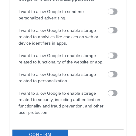
fafeldolgozás, papírtermék gyártása, nyomdai
I want to allow Google to send me
tevékenységben - nőtt, tizenegyben
personalized advertising.
visszaesett a termelés.
I want to allow Google to enable storage
related to analytics like cookies on web or
device identifiers in apps.
A szezonálisan és munkanappal kiigazított
I want to allow Google to enable storage
adatok alapján az ipari kibocsátás 2024
related to functionality of the website or app.
augusztusához viszonyítva 0,7 százalékkal
I want to allow Google to enable storage
mérséklődött.
related to personalization.
I want to allow Google to enable storage
related to security, including authentication
Az ipari export volumene 5,0 százalékkal
functionality and fraud prevention, and other
kisebb volt az egy évvel korábbinál. A
user protection.
feldolgozóipari exportértékesítés 33
százalékát képviselő járműgyártás kivitele
CONFIRM