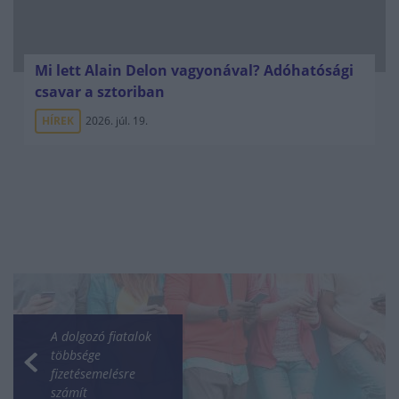
Mi lett Alain Delon vagyonával? Adóhatósági
csavar a sztoriban
HÍREK
2026. júl. 19.
A dolgozó fiatalok
többsége
fizetésemelésre
számít