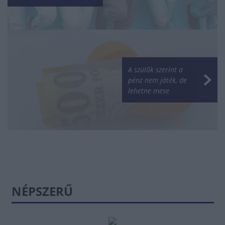
A szülők szerint a
pénz nem játék, de
lehetne mese
NÉPSZERŰ