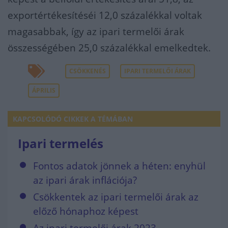
exportértékesítéséi 12,0 százalékkal voltak
magasabbak, így az ipari termelői árak
összességében 25,0 százalékkal emelkedtek.
CSÖKKENÉS
IPARI TERMELŐI ÁRAK
ÁPRILIS
KAPCSOLÓDÓ CIKKEK A TÉMÁBAN
Ipari termelés
Fontos adatok jönnek a héten: enyhül
az ipari árak inflációja?
Csökkentek az ipari termelői árak az
előző hónaphoz képest