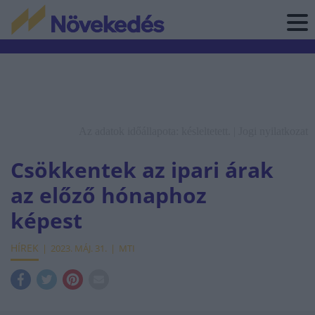
Az adatok időállapota: késleltetett. |
Jogi nyilatkozat
Csökkentek az ipari árak
az előző hónaphoz
képest
HÍREK
2023. MÁJ. 31.
MTI