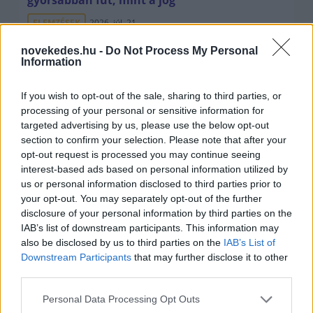
gyorsabban fut, mint a jog
ELEMZÉSEK
2026. júl. 21.
novekedes.hu -
Do Not Process My Personal
Information
If you wish to opt-out of the sale, sharing to third parties, or
processing of your personal or sensitive information for
targeted advertising by us, please use the below opt-out
section to confirm your selection. Please note that after your
opt-out request is processed you may continue seeing
interest-based ads based on personal information utilized by
us or personal information disclosed to third parties prior to
your opt-out. You may separately opt-out of the further
disclosure of your personal information by third parties on the
Kéthónapos a Tisza-kormány: íme a mérleg!
IAB’s list of downstream participants. This information may
ELEMZÉSEK
2026. júl. 21.
also be disclosed by us to third parties on the
IAB’s List of
Downstream Participants
that may further disclose it to other
third parties.
Please note that this website/app uses one or more Google
Personal Data Processing Opt Outs
services and may gather and store information including but