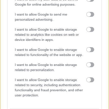
legdrágábbja volt az amerikai foci vb -
Google for online advertising purposes.
gyorsmérleg
I want to allow Google to send me
HÍREK
2026. júl. 20.
personalized advertising.
I want to allow Google to enable storage
related to analytics like cookies on web or
device identifiers in apps.
I want to allow Google to enable storage
related to functionality of the website or app.
I want to allow Google to enable storage
related to personalization.
Mi lett Alain Delon vagyonával? Adóhatósági
I want to allow Google to enable storage
csavar a sztoriban
related to security, including authentication
functionality and fraud prevention, and other
HÍREK
2026. júl. 19.
user protection.