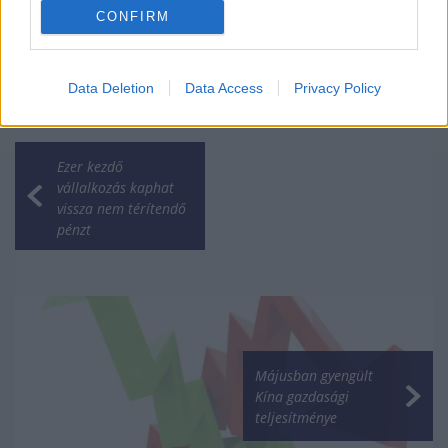
CONFIRM
Data Deletion
Data Access
Privacy Policy
Ezer kezdő
vállalkozás kaphat
vissza nem térítendő
pénzt
Májusban gyengült
Kína gazdasági
teljesítménye