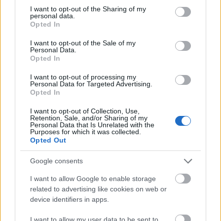
not limited to your visit or usage behaviour. You may click to
I want to opt-out of the Sharing of my
personal data.
grant or deny consent to Google and its third-party tags to
Opted In
use your data for below specified purposes in below Google
consent section.
I want to opt-out of the Sale of my
Personal Data.
Opted In
Uniós források: íme a teendők, amelyek a
I want to opt-out of processing my
pénzek érkezéséhez még szükségesek
Personal Data for Targeted Advertising.
Opted In
ELEMZÉSEK
2026. júl. 20.
I want to opt-out of Collection, Use,
Retention, Sale, and/or Sharing of my
Personal Data that Is Unrelated with the
Purposes for which it was collected.
Opted Out
Google consents
I want to allow Google to enable storage
related to advertising like cookies on web or
device identifiers in apps.
Minden idők legjövedelmezőbbje és
I want to allow my user data to be sent to