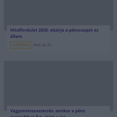
Hitelfordulat 2026: elzárja a pénzcsapot az
állam
ELEMZÉSEK
2026. júl. 22.
Vagyonvisszaszerzés: amikor a pénz