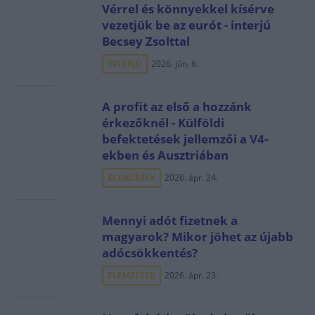
Vérrel és könnyekkel kísérve
vezetjük be az eurót - interjú
Becsey Zsolttal
INTERJÚ
2026. jún. 6.
A profit az első a hozzánk
érkezőknél - Külföldi
befektetések jellemzői a V4-
ekben és Ausztriában
ELEMZÉSEK
2026. ápr. 24.
Mennyi adót fizetnek a
magyarok? Mikor jöhet az újabb
adócsökkentés?
ELEMZÉSEK
2026. ápr. 23.