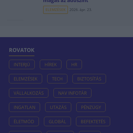
magas az adószint
ELEMZÉSEK
2026. ápr. 23.
ROVATOK
INTERJÚ
HÍREK
HR
ELEMZÉSEK
TECH
BIZTOSÍTÁS
VÁLLALKOZÁS
NAV INFOTÁR
INGATLAN
UTAZÁS
PÉNZÜGY
ÉLETMÓD
GLOBÁL
BEFEKTETÉS