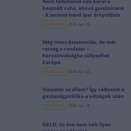
Nem feltétlenül oda kerül a
használt ruha, ahová gondolnánk
- A second-hand ipar árnyoldala
ELEMZÉSEK
2026. ápr. 26.
Még nincs összeomlás, de már
recseg a rendszer –
Kerozinválságba süllyedhet
Európa
ELEMZÉSEK
2026. ápr. 22.
Visszatér az állam? Így változott a
gazdaságpolitika a válságok után
ELEMZÉSEK
2026. ápr. 28.
OECD: tíz éve nem volt ilyen