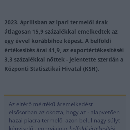
2023. áprilisban az ipari termelői árak
átlagosan 15,9 százalékkal emelkedtek az
egy évvel korábbihoz képest. A belföldi
értékesítés árai 41,9, az exportértékesítéséi
3,3 százalékkal nőttek - jelentette szerdán a
Központi Statisztikai Hivatal (KSH).
Az eltérő mértékű áremelkedést
elsősorban az okozta, hogy az - alapvetően
hazai piacra termelő, azon belül nagy súlyt
képviselő - energiaipar
belföldi értékesítés
i