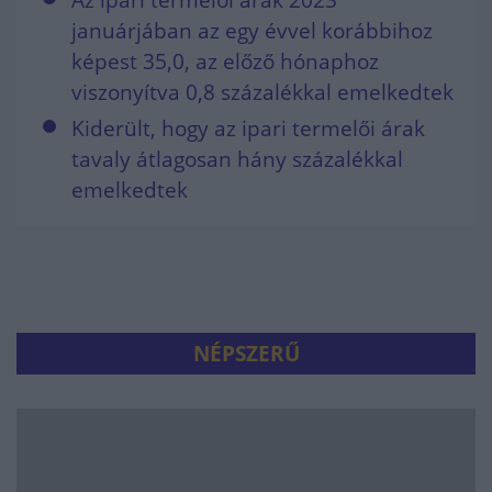
Az ipari termelői árak 2023
januárjában az egy évvel korábbihoz
képest 35,0, az előző hónaphoz
viszonyítva 0,8 százalékkal emelkedtek
Kiderült, hogy az ipari termelői árak
tavaly átlagosan hány százalékkal
emelkedtek
NÉPSZERŰ