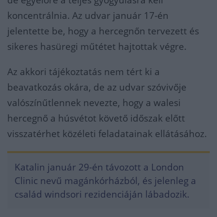
de egyelőre a teljes gyógyulásra kell
koncentrálnia. Az udvar január 17-én
jelentette be, hogy a hercegnőn tervezett és
sikeres hasüregi műtétet hajtottak végre.
Az akkori tájékoztatás nem tért ki a
beavatkozás okára, de az udvar szóvivője
valószínűtlennek nevezte, hogy a walesi
hercegnő a húsvétot követő időszak előtt
visszatérhet közéleti feladatainak ellátásához.
Katalin január 29-én távozott a London
Clinic nevű magánkórházból, és jelenleg a
család windsori rezidenciáján lábadozik.