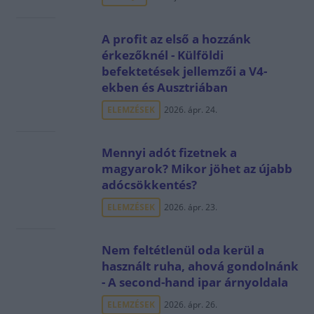
A profit az első a hozzánk
érkezőknél - Külföldi
befektetések jellemzői a V4-
ekben és Ausztriában
ELEMZÉSEK
2026. ápr. 24.
Mennyi adót fizetnek a
magyarok? Mikor jöhet az újabb
adócsökkentés?
ELEMZÉSEK
2026. ápr. 23.
Nem feltétlenül oda kerül a
használt ruha, ahová gondolnánk
- A second-hand ipar árnyoldala
ELEMZÉSEK
2026. ápr. 26.