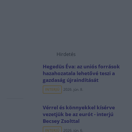
Hirdetés
Hegedüs Éva: az uniós források
hazahozatala lehetővé teszi a
gazdaság újraindítását
INTERJÚ
2026. jún. 8.
Vérrel és könnyekkel kísérve
vezetjük be az eurót - interjú
Becsey Zsolttal
INTERJÚ
2026. jún. 6.