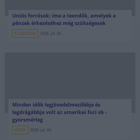
Uniós források: íme a teendők, amelyek a
pénzek érkezéséhez még szükségesek
ELEMZÉSEK
2026. júl. 20.
Minden idők legjövedelmezőbbje és
legdrágábbja volt az amerikai foci vb -
gyorsmérleg
HÍREK
2026. júl. 20.