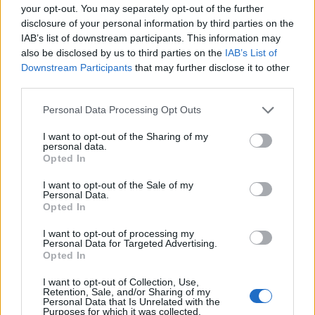
könyv.
your opt-out. You may separately opt-out of the further
disclosure of your personal information by third parties on the
IAB’s list of downstream participants. This information may
EGYESÜLT KIRÁLYSÁG
BETEGSÉG
also be disclosed by us to third parties on the
IAB’s List of
Downstream Participants
that may further disclose it to other
KIRÁLYI CSALÁD
third parties.
Please note that this website/app uses one or more Google
Personal Data Processing Opt Outs
services and may gather and store information including but
not limited to your visit or usage behaviour. You may click to
I want to opt-out of the Sharing of my
personal data.
grant or deny consent to Google and its third-party tags to
NÉPSZERŰ
Opted In
use your data for below specified purposes in below Google
consent section.
I want to opt-out of the Sale of my
Personal Data.
Opted In
I want to opt-out of processing my
Personal Data for Targeted Advertising.
Opted In
I want to opt-out of Collection, Use,
Retention, Sale, and/or Sharing of my
Personal Data that Is Unrelated with the
Purposes for which it was collected.