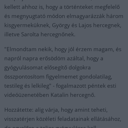
kellett ahhoz is, hogy a történteket megfelelő
és megnyugtató módon elmagyarázzák három
kisgyermeküknek, György és Lajos hercegnek,
illetve Sarolta hercegnőnek.
"Elmondtam nekik, hogy jól érzem magam, és
napról napra erősödöm azáltal, hogy a
gyógyulásomat elősegítő dolgokra
összpontosítom figyelmemet gondolatilag,
testileg és lelkileg" - fogalmazott péntek esti
videóüzenetében Katalin hercegnő.
Hozzátette: alig várja, hogy amint teheti,
visszatérjen közéleti feladatainak ellátásához,