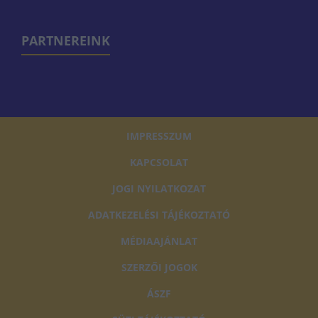
PARTNEREINK
IMPRESSZUM
KAPCSOLAT
JOGI NYILATKOZAT
ADATKEZELÉSI TÁJÉKOZTATÓ
MÉDIAAJÁNLAT
SZERZŐI JOGOK
ÁSZF