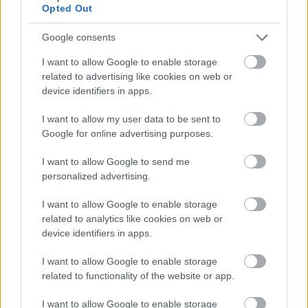
Opted Out
Hitelfordulat 2026: elzárja a pénzcsapot az
állam
Google consents
ELEMZÉSEK
2026. júl. 22.
I want to allow Google to enable storage
related to advertising like cookies on web or
device identifiers in apps.
I want to allow my user data to be sent to
Google for online advertising purposes.
I want to allow Google to send me
personalized advertising.
I want to allow Google to enable storage
related to analytics like cookies on web or
Vagyonvisszaszerzés: amikor a pénz
device identifiers in apps.
gyorsabban fut, mint a jog
I want to allow Google to enable storage
ELEMZÉSEK
2026. júl. 21.
related to functionality of the website or app.
I want to allow Google to enable storage