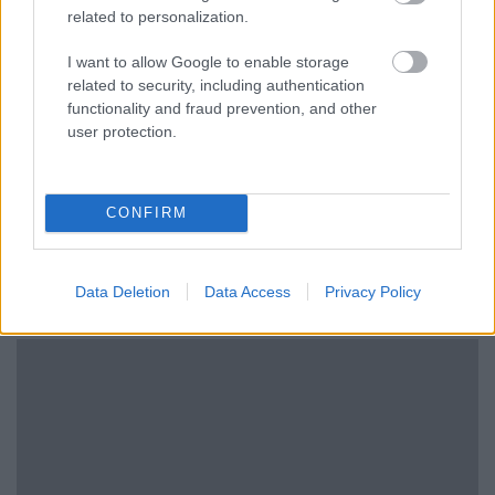
related to personalization.
I want to allow Google to enable storage
related to security, including authentication
functionality and fraud prevention, and other
user protection.
CONFIRM
Kéthónapos a Tisza-kormány: íme a mérleg!
ELEMZÉSEK
2026. júl. 21.
Data Deletion
Data Access
Privacy Policy