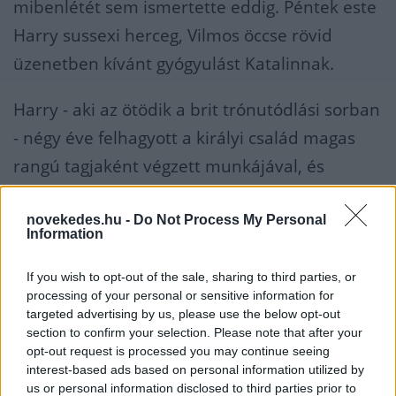
mibenlétét sem ismertette eddig. Péntek este
Harry sussexi herceg, Vilmos öccse rövid
üzenetben kívánt gyógyulást Katalinnak.
Harry - aki az ötödik a brit trónutódlási sorban
- négy éve felhagyott a királyi család magas
rangú tagjaként végzett munkájával, és
amerikai feleségével, Meghan hercegnővel
együtt Kaliforniába költözött.
novekedes.hu -
Do Not Process My Personal
Information
A sussexi herceg viszonya azóta is feszült a
If you wish to opt-out of the sale, sharing to third parties, or
család többi tagjával, mindenekelőtt Vilmossal
processing of your personal or sensitive information for
targeted advertising by us, please use the below opt-out
és Katalinnal, és a helyzeten csak rontott a
section to confirm your selection. Please note that after your
Harry által tavaly megjelentetett, a királyi
opt-out request is processed you may continue seeing
interest-based ads based on personal information utilized by
család életéről kényes részleteket feltáró
us or personal information disclosed to third parties prior to