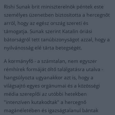
Rishi Sunak brit miniszterelnök péntek este
személyes üzenetben biztosította a hercegnőt
arról, hogy az egész ország szereti és
támogatja. Sunak szerint Katalin óriási
bátorságról tett tanúbizonyságot azzal, hogy a
nyilvánosság elé tárta betegségét.
A kormányfő - a számtalan, nem egyszer
rémhírek formáját öltő találgatásra utalva -
hangsúlyozta ugyanakkor azt is, hogy a
világsajtó egyes orgánumai és a közösségi
média szereplői az utóbbi hetekben
"intenzíven kutakodtak" a hercegnő
magánéletében és igazságtalanul bántak