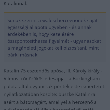
Katalinnal.
Sunak szerint a walesi hercegnőnek saját
egészségi állapota ügyében - és annak
érdekében is, hogy kezelésére
összpontosíthassa figyelmét - ugyanazokat
a magánéleti jogokat kell biztosítani, mint
bárki másnak.
Katalin 75 esztendős apósa, III. Károly király -
Vilmos trónörökös édesapja - a Buckingham-
palota által ugyancsak péntek este ismertetett
nyilatkozatában közölte: büszke Katalinra
azért a bátorságért, amellyel a hercegnő a