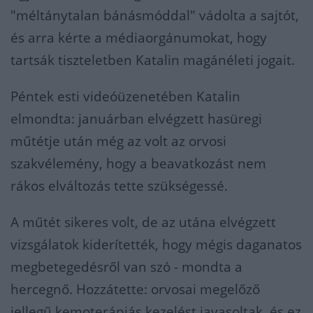
"méltánytalan bánásmóddal" vádolta a sajtót,
és arra kérte a médiaorgánumokat, hogy
tartsák tiszteletben Katalin magánéleti jogait.
Péntek esti videóüzenetében Katalin
elmondta: januárban elvégzett hasüregi
műtétje után még az volt az orvosi
szakvélemény, hogy a beavatkozást nem
rákos elváltozás tette szükségessé.
A műtét sikeres volt, de az utána elvégzett
vizsgálatok kiderítették, hogy mégis daganatos
megbetegedésről van szó - mondta a
hercegnő. Hozzátette: orvosai megelőző
jellegű kemoterápiás kezelést javasoltak, és ez