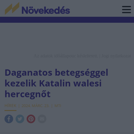
Az adatok időállapota: késleltetett. |
Jogi nyilatkozat
Daganatos betegséggel
kezelik Katalin walesi
hercegnőt
HÍREK
2024. MÁRC. 23.
MTI