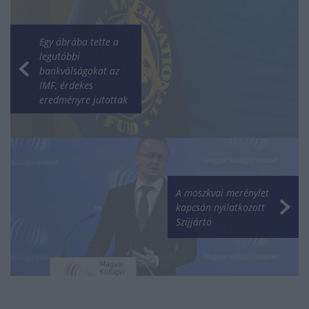
Egy ábrába tette a
legutóbbi
bankválságokat az
IMF, érdekes
eredményre jutottak
A moszkvai merénylet
kapcsán nyilatkozott
Szijjártó