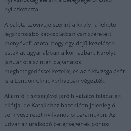
nyilvánosság elé állt a betegségéről szóló
nyilatkozattal.
A palota szóvivője szerint a király "a lehető
legszorosabb kapcsolatban van szeretett
menyével" azóta, hogy egyidejű kezelésen
estek át ugyanabban a kórházban. Károlyt
január óta szintén daganatos
megbetegedéssel kezelik, és az ő kivizsgálását
is a London Clinic kórházban végezték.
Államfői tisztségével járó hivatalos feladatait
ellátja, de Katalinhoz hasonlóan jelenleg ő
sem vesz részt nyilvános programokon. Az
udvar az uralkodó betegségének pontos