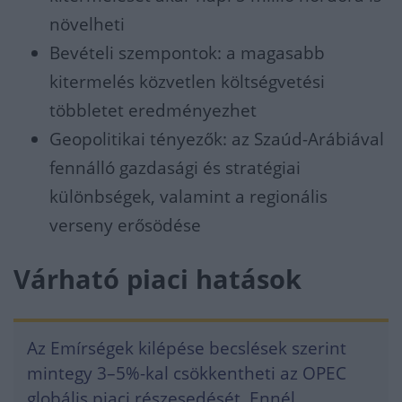
növelheti
Bevételi szempontok: a magasabb
kitermelés közvetlen költségvetési
többletet eredményezhet
Geopolitikai tényezők: az Szaúd-Arábiával
fennálló gazdasági és stratégiai
különbségek, valamint a regionális
verseny erősödése
Várható piaci hatások
Az Emírségek kilépése becslések szerint
mintegy 3–5%-kal csökkentheti az OPEC
globális piaci részesedését. Ennél