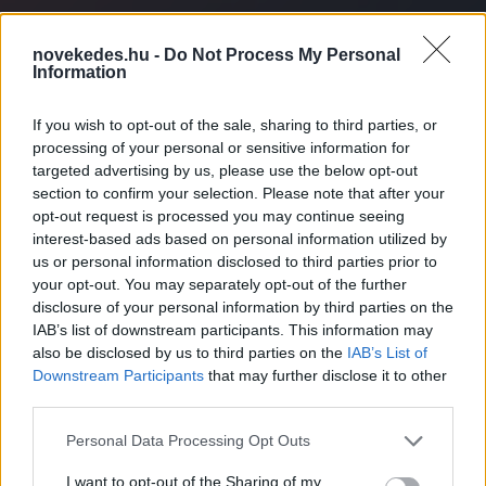
novekedes.hu -
Do Not Process My Personal
Information
If you wish to opt-out of the sale, sharing to third parties, or
processing of your personal or sensitive information for
targeted advertising by us, please use the below opt-out
Dominóhatás: újabb
section to confirm your selection. Please note that after your
opt-out request is processed you may continue seeing
repedések az olajpiacon
interest-based ads based on personal information utilized by
us or personal information disclosed to third parties prior to
your opt-out. You may separately opt-out of the further
HÍREK
2026. ÁPR. 30.
NÖVEKEDÉS.HU
disclosure of your personal information by third parties on the
IAB’s list of downstream participants. This information may
also be disclosed by us to third parties on the
IAB’s List of
Downstream Participants
that may further disclose it to other
third parties.
Please note that this website/app uses one or more Google
Personal Data Processing Opt Outs
Kilép a Kőolaj-exportáló Országok
services and may gather and store information including but
not limited to your visit or usage behaviour. You may click to
I want to opt-out of the Sharing of my