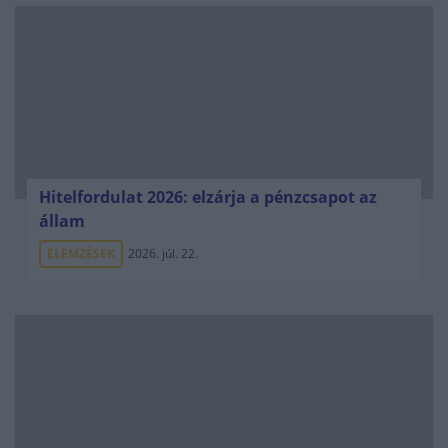
Hitelfordulat 2026: elzárja a pénzcsapot az
állam
ELEMZÉSEK
2026. júl. 22.