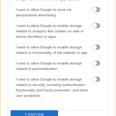
összehangolása és a globális olajárak
befolyásolása.
I want to allow Google to send me
personalized advertising.
I want to allow Google to enable storage
A szervezet jelenleg is a világ kitermelésének
related to analytics like cookies on web or
jelentős részét adja, ugyanakkor az elmúlt
device identifiers in apps.
években befolyása mérséklődött. Ennek egyik
I want to allow Google to enable storage
fő oka a nem tagállami termelők térnyerése,
related to functionality of the website or app.
különösen az Egyesült Államok esetében,
I want to allow Google to enable storage
amely mára a világ egyik legnagyobb
related to personalization.
olajtermelőjévé vált. Az OPEC erre reagálva
I want to allow Google to enable storage
hozta létre az OPEC+ együttműködést,
related to security, including authentication
functionality and fraud prevention, and other
amelybe többek között Oroszország is
user protection.
bekapcsolódott.
CONFIRM