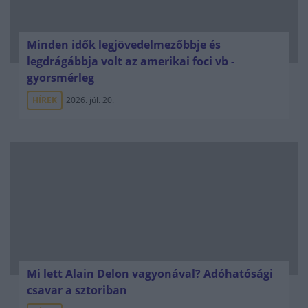
Minden idők legjövedelmezőbbje és
legdrágábbja volt az amerikai foci vb -
gyorsmérleg
HÍREK
2026. júl. 20.
Mi lett Alain Delon vagyonával? Adóhatósági
csavar a sztoriban