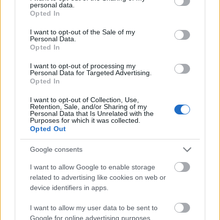
Szervezetéből (OPEC) az Egyesült Arab
personal data.
grant or deny consent to Google and its third-party tags to
Opted In
Emírségek május 1-jével. A döntés kiemelt
use your data for below specified purposes in below Google
consent section.
jelentőségű, mivel az Emírségek a szervezet
I want to opt-out of the Sale of my
Personal Data.
Opted In
egyik legnagyobb olajtermelője a közel 4
millió hordós kapacitással - írja az
I want to opt-out of processing my
Personal Data for Targeted Advertising.
Oeconomus Gazdaságkutató Alapítvány.
Opted In
I want to opt-out of Collection, Use,
Retention, Sale, and/or Sharing of my
Personal Data that Is Unrelated with the
Purposes for which it was collected.
Opted Out
Csökkenő befolyás, növekvő
Google consents
feszültségek
I want to allow Google to enable storage
related to advertising like cookies on web or
device identifiers in apps.
Az 1960-ban alapított OPEC célja a
I want to allow my user data to be sent to
tagállamok kitermelésének
Google for online advertising purposes.