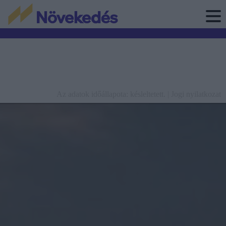
Az adatok időállapota: késleltetett. |
Jogi nyilatkozat