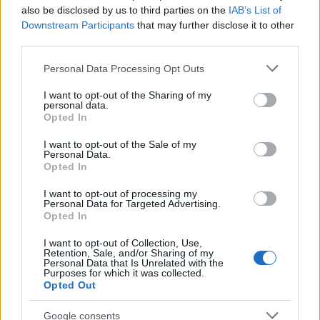
also be disclosed by us to third parties on the
IAB’s List of
szinkronban van a minimálbér idei
Downstream Participants
that may further disclose it to other
third parties.
emelésével és megerősíti, hogy a
multinacionális nagyvállalati szektorban
Please note that this website/app uses one or more Google
Personal Data Processing Opt Outs
services and may gather and store information including but
bevezetett tavaszi bérdöntések is azzal
not limited to your visit or usage behaviour. You may click to
I want to opt-out of the Sharing of my
personal data.
arányosan alakulhattak - állapították meg a
grant or deny consent to Google and its third-party tags to
Opted In
use your data for below specified purposes in below Google
Központi Statisztikai Hivatal (KSH) friss
consent section.
I want to opt-out of the Sale of my
Personal Data.
jelentéséhez fűzött kommentárjukban a
Opted In
piaci elemzők.
I want to opt-out of processing my
Personal Data for Targeted Advertising.
Opted In
I want to opt-out of Collection, Use,
Retention, Sale, and/or Sharing of my
A jelentés szerint áprilisban a teljes
Personal Data that Is Unrelated with the
Purposes for which it was collected.
munkaidőben alkalmazásban állók bruttó
Opted Out
átlagkeresete 772 200, a nettó átlagkereset
Google consents