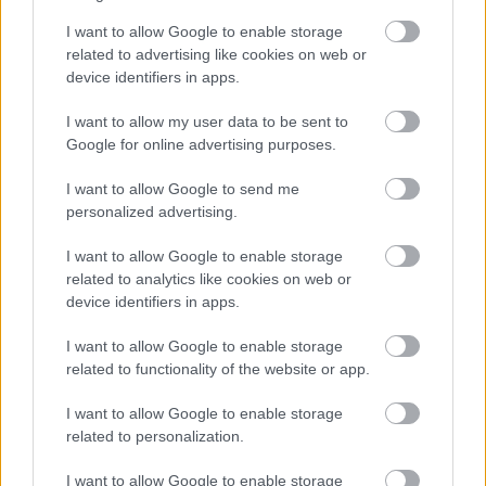
541 200 forint volt. A bruttó átlagkereset 9,0, a
I want to allow Google to enable storage
nettó átlagkereset 11,2, a reálkereset pedig
related to advertising like cookies on web or
8,9 százalékkal múlta felül az egy évvel
device identifiers in apps.
korábbit
I want to allow my user data to be sent to
Google for online advertising purposes.
I want to allow Google to send me
A KSH friss átlagkereset statisztikája
personalized advertising.
továbbra is pozitív képet fest a
I want to allow Google to enable storage
bérfolyamatokról
related to analytics like cookies on web or
device identifiers in apps.
I want to allow Google to enable storage
- szögezte le az MTI-nek küldött
related to functionality of the website or app.
kommentárjában Virovácz Péter, az ING Bank
I want to allow Google to enable storage
főközgazdásza, aki az átlagbérnél is
related to personalization.
fontosabbnak ítéli, hogy miként alakult a
I want to allow Google to enable storage