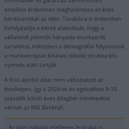
minimálbér és garantált bérminimum
emelése érdemben meghatározza az éves
bérdinamikát az idén. Továbbra is érdemben
befolyásolja a bérek alakulását, hogy a
vállalatok jelentős hányada munkaerőt
tartalékol, miközben a demográfiai folyamatok
a munkaerőpiac kínálati oldalát strukturális
nyomás alatt tartják.
A friss áprilisi adat nem változtatott az
összképen, így a 2026-os év egészében 9-10
százalék körüli éves átlagbér-növekedést
várnak az ING Banknál.
Az iráni háború esetleges lezárása is