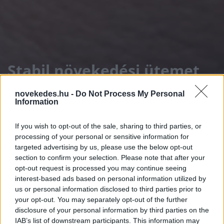
Stabil növekedési ütemet
jeleznek a friss
novekedes.hu -
Do Not Process My Personal
béradatok
Information
If you wish to opt-out of the sale, sharing to third parties, or
HÍREK
2026. JÚN. 17.
MTI
processing of your personal or sensitive information for
targeted advertising by us, please use the below opt-out
section to confirm your selection. Please note that after your
opt-out request is processed you may continue seeing
interest-based ads based on personal information utilized by
us or personal information disclosed to third parties prior to
your opt-out. You may separately opt-out of the further
A legfrissebb kereseti adatok továbbra is
disclosure of your personal information by third parties on the
IAB’s list of downstream participants. This information may
dinamikus bérkiáramlást jeleznek, ami