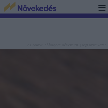
Az adatok időállapota: késleltetett. |
Jogi nyilatkozat