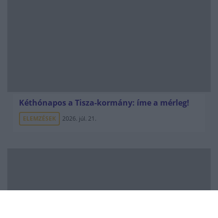
Kéthónapos a Tisza-kormány: íme a mérleg!
ELEMZÉSEK
2026. júl. 21.