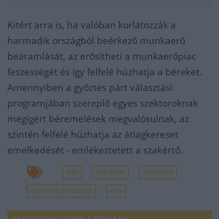
Kitért arra is, ha valóban korlátozzák a
harmadik országból beérkező munkaerő
beáramlását, az erősítheti a munkaerőpiac
feszességét és így felfelé húzhatja a béreket.
Amennyiben a győztes párt választási
programjában szereplő egyes szektoroknak
megígért béremelések megvalósulnak, az
szintén felfelé húzhatja az átlagkereset
emelkedését - emlékeztetett a szakértő.
KSH
ING BANK
ÁTLAGBÉR
GRÁNIT ALAPKEZELŐ
GFÜ
KAPCSOLÓDÓ CIKKEK A TÉMÁBAN