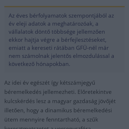
Az éves bérfolyamatok szempontjából az
év eleji adatok a meghatározóak, a
vállalatok döntő többsége jellemzően
ekkor hajtja végre a bérfejlesztéseket,
emiatt a kereseti rátában GFÜ-nél már
nem számolnak jelentős elmozdulással a
következő hónapokban.
Az idei év egészét így kétszámjegyű
béremelkedés jellemezheti. Előretekintve
kulcskérdés lesz a magyar gazdaság jövőjét
illetően, hogy a dinamikus béremelkedési
ütem mennyire fenntartható, a szűk
keresztmetszetet a versenyszféra