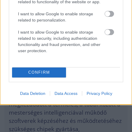
related to functionality of the website or app.
partnereivel közösen
I want to allow Google to enable storage
két szuperszámítógép-gyárat épít
related to personalization.
Texasban:
I want to allow Google to enable storage
related to security, including authentication
Houstonban a Foxcon, Dallasban pedig a
functionality and fraud prevention, and other
user protection.
Wistron vállalatokkal együttműködésben. A
gyártás 12-15 hónapon belül megkezdődhet
az NVIDIA bejelentése szerint. A tajvani TSMC
CONFIRM
félvezetőgyártó óriáscég szintén hétfőn
jelentette be, hogy új arizonai üzemében
Data Deletion
Data Access
Privacy Policy
megkezdődött a termelés, a többi között a
mesterséges intelligenciával működő
szoftverek képzéséhez és működtetéséhez
szükséges chipek gyártása,