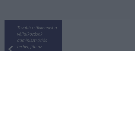
Tovább csökkennek a
vállalkozások
adminisztrációs
terhei, jön az
eNyugta és
az Eseményalapú
Adatszolgáltatási
Platform
Még nem tudja,
milyen családi
programot válasszon
húsvétra? Segítünk!