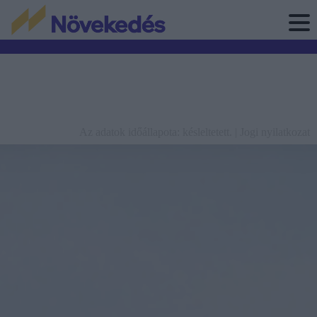
Az adatok időállapota: késleltetett. |
Jogi nyilatkozat