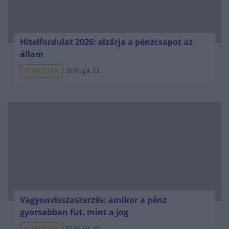
Hitelfordulat 2026: elzárja a pénzcsapot az
állam
ELEMZÉSEK
2026. júl. 22.
Vagyonvisszaszerzés: amikor a pénz
gyorsabban fut, mint a jog
ELEMZÉSEK
2026. júl. 21.