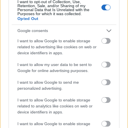
I want to opt-out of Collection, Use,
Retention, Sale, and/or Sharing of my
Personal Data that Is Unrelated with the
Purposes for which it was collected.
Opted Out
Donald
Trump
Truth Social közösségi oldalon
Google consents
tett bejegyzése szerint a kaliforniai központú
I want to allow Google to enable storage
chipgyártó
related to advertising like cookies on web or
device identifiers in apps.
a tervezett új amerikai gyártóközpontok
I want to allow my user data to be sent to
felépítéséhez szükséges minden engedélyt
Google for online advertising purposes.
gyorsított eljárásban, rövid idő alatt
I want to allow Google to send me
megkap.
personalized advertising.
Hozzátette, hogy hasonló elbírálás alá esik
I want to allow Google to enable storage
minden olyan gyártócég, amely amerikai
related to analytics like cookies on web or
device identifiers in apps.
beruházást indít. A kaliforniai székhelyű
I want to allow Google to enable storage
NVIDIA - hétfői bejelentése szerint - bérgyártó