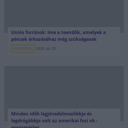
Uniós források: íme a teendők, amelyek a
pénzek érkezéséhez még szükségesek
ELEMZÉSEK
2026. júl. 20.
Minden idők legjövedelmezőbbje és
legdrágábbja volt az amerikai foci vb -
gyorsmérleg