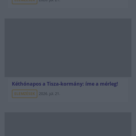
Kéthónapos a Tisza-kormány: íme a mérleg!
ELEMZÉSEK
2026. júl. 21.