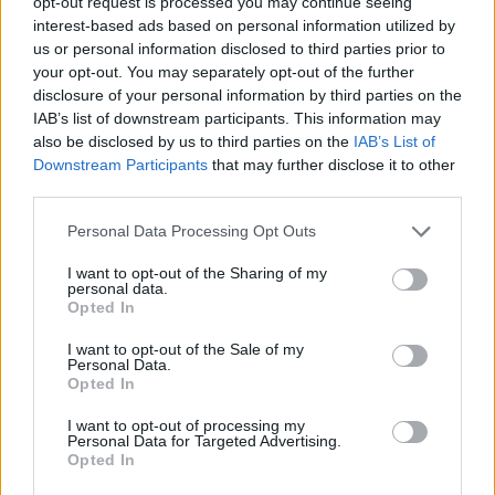
opt-out request is processed you may continue seeing
Trump vámmentességet
interest-based ads based on personal information utilized by
ad
us or personal information disclosed to third parties prior to
your opt-out. You may separately opt-out of the further
disclosure of your personal information by third parties on the
HÍREK
2025. ÁPR. 15.
MTI
IAB’s list of downstream participants. This information may
also be disclosed by us to third parties on the
IAB’s List of
Downstream Participants
that may further disclose it to other
third parties.
Please note that this website/app uses one or more Google
Personal Data Processing Opt Outs
services and may gather and store information including but
not limited to your visit or usage behaviour. You may click to
I want to opt-out of the Sharing of my
Donald Trump gyorsított engedélyezési
personal data.
grant or deny consent to Google and its third-party tags to
Opted In
eljárásról biztosított minden, az Egyesült
use your data for below specified purposes in below Google
consent section.
Államokban beruházást tervező vállalatot -
I want to opt-out of the Sale of my
Personal Data.
az amerikai elnök ezt arra reagálva közölte
Opted In
kedden, hogy az NVIDIA chipgyártó 500
I want to opt-out of processing my
Personal Data for Targeted Advertising.
milliárd dollár új beruházás tervét
Opted In
jelentette be.