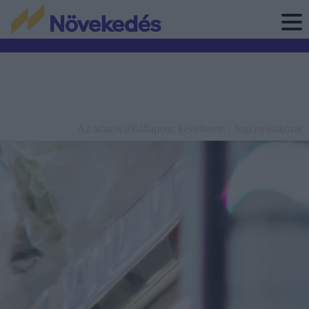
Az adatok időállapota: késleltetett. |
Jogi nyilatkozat