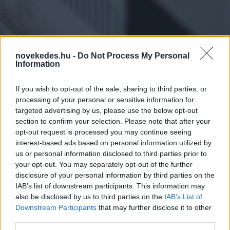
novekedes.hu -
Do Not Process My Personal
Information
If you wish to opt-out of the sale, sharing to third parties, or
FAO: a globális
processing of your personal or sensitive information for
élelmiszerárak
targeted advertising by us, please use the below opt-out
section to confirm your selection. Please note that after your
növekedése 1,6
opt-out request is processed you may continue seeing
interest-based ads based on personal information utilized by
százalékra lassult
us or personal information disclosed to third parties prior to
your opt-out. You may separately opt-out of the further
áprilisban
disclosure of your personal information by third parties on the
IAB’s list of downstream participants. This information may
HÍREK
2026. MÁJ. 11.
MTI
also be disclosed by us to third parties on the
IAB’s List of
Downstream Participants
that may further disclose it to other
third parties.