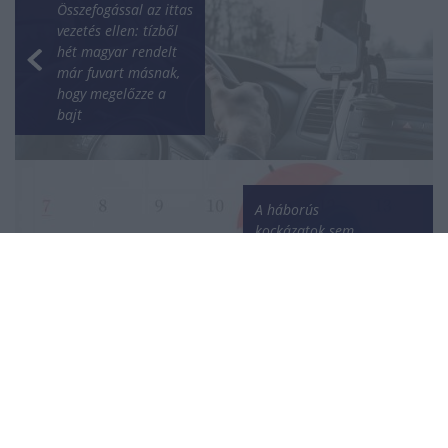
Összefogással az ittas
vezetés ellen: tízből
hét magyar rendelt
már fuvart másnak,
hogy megelőzze a
bajt
A háborús
kockázatok sem
fékezik a turizmust:
az európaiak közel
négyötöde tervez idén
nyaralást