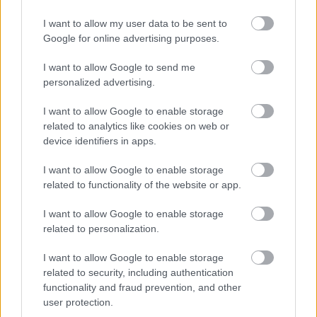
havinál és 2,5 ponttal, 2 százalékkal
I want to allow my user data to be sent to
Google for online advertising purposes.
magasabb a tavaly áprilisinál. A növényi
olajok, a hús és a gabonafélék árindexei
I want to allow Google to send me
personalized advertising.
változó mértékben emelkedtek, amit részben
ellensúlyozott a cukor és a tejtermékek
I want to allow Google to enable storage
related to analytics like cookies on web or
árának csökkenése.
device identifiers in apps.
I want to allow Google to enable storage
A FAO élelmiszerár-indexe
related to functionality of the website or app.
kereskedelemmel súlyozott mutató, amely
I want to allow Google to enable storage
az öt legfontosabb élelmiszer-alapanyag -
related to personalization.
növényi olajok, gabonatermények,
húsfélék, tejtermékek és a cukor -
I want to allow Google to enable storage
related to security, including authentication
nemzetközi piaci árát veszi figyelembe.
functionality and fraud prevention, and other
user protection.