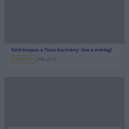
Kéthónapos a Tisza-kormány: íme a mérleg!
ELEMZÉSEK
2026. júl. 21.