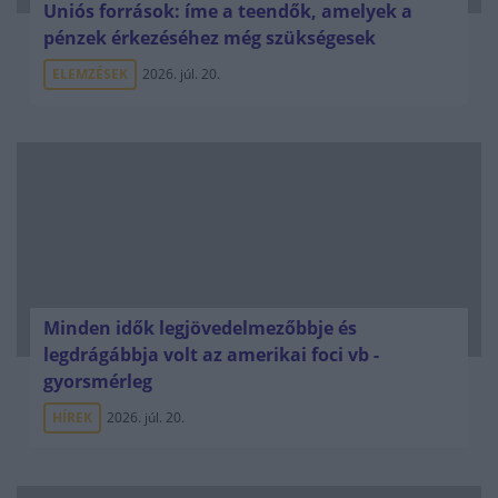
Uniós források: íme a teendők, amelyek a
pénzek érkezéséhez még szükségesek
ELEMZÉSEK
2026. júl. 20.
Minden idők legjövedelmezőbbje és
legdrágábbja volt az amerikai foci vb -
gyorsmérleg
HÍREK
2026. júl. 20.