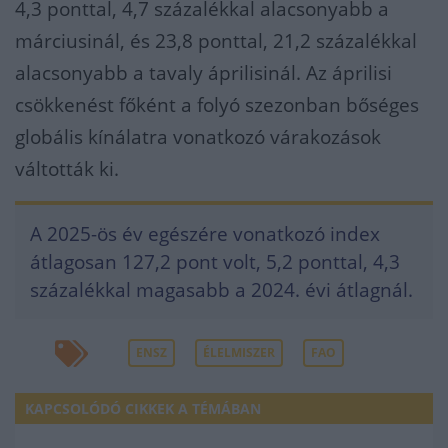
4,3 ponttal, 4,7 százalékkal alacsonyabb a
márciusinál, és 23,8 ponttal, 21,2 százalékkal
alacsonyabb a tavaly áprilisinál. Az áprilisi
csökkenést főként a folyó szezonban bőséges
globális kínálatra vonatkozó várakozások
váltották ki.
A 2025-ös év egészére vonatkozó index
átlagosan 127,2 pont volt, 5,2 ponttal, 4,3
százalékkal magasabb a 2024. évi átlagnál.
ENSZ
ÉLELMISZER
FAO
KAPCSOLÓDÓ CIKKEK A TÉMÁBAN