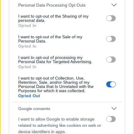
Please note that this website/app uses one or more Google
Personal Data Processing Opt Outs
services and may gather and store information including but
not limited to your visit or usage behaviour. You may click to
I want to opt-out of the Sharing of my
personal data.
grant or deny consent to Google and its third-party tags to
A globális élelmiszerárak áprilisban 1,6
Opted In
use your data for below specified purposes in below Google
százalékkal emelkedtek márciushoz képest.
consent section.
I want to opt-out of the Sale of my
Personal Data.
Ez a harmadik egymást követő növekedés
Opted In
havi összevetésben, de az ütem lassult a
I want to opt-out of processing my
Personal Data for Targeted Advertising.
márciusi 2,4 százalékos dráguláshoz képest -
Opted In
áll az ENSZ Élelmezésügyi és Mezőgazdasági
I want to opt-out of Collection, Use,
Szervezetének (FAO) honlapján.
Retention, Sale, and/or Sharing of my
Personal Data that Is Unrelated with the
Purposes for which it was collected.
Opted Out
Google consents
A nemzetközi élelmiszer-nyersanyagárak
I want to allow Google to enable storage
irányadó árindexe 130,7 pont lett áprilisban
related to advertising like cookies on web or
device identifiers in apps.
2,1 ponttal, 1,6 százalékkal magasabb az előző