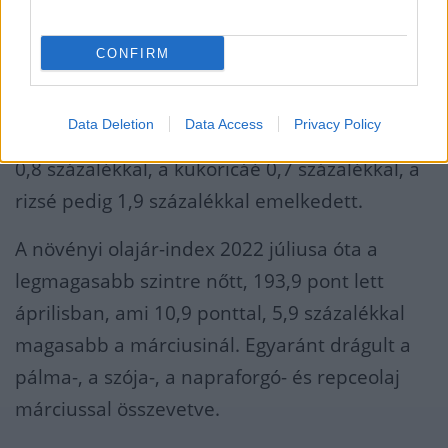
A FAO gabonaár-indexe áprilisban 111,3 pont
lett, 0,9 ponttal, 0,8 százalékkal magasabb a
CONFIRM
márciusinál és 0,4 ponttal, 0,4 százalékkal
magasabb az egy évvel korábbinál. Havi
Data Deletion
Data Access
Privacy Policy
szinten egyebek között a búza világpiaci ára
0,8 százalékkal, a kukoricáé 0,7 százalékkal, a
rizsé pedig 1,9 százalékkal emelkedett.
A növényi olajár-index 2022 júliusa óta a
legmagasabb szintre nőtt, 193,9 pont lett
áprilisban, ami 10,9 ponttal, 5,9 százalékkal
magasabb a márciusinál. Egyaránt drágult a
pálma-, a szója-, a napraforgó- és repceolaj
márciussal összevetve.