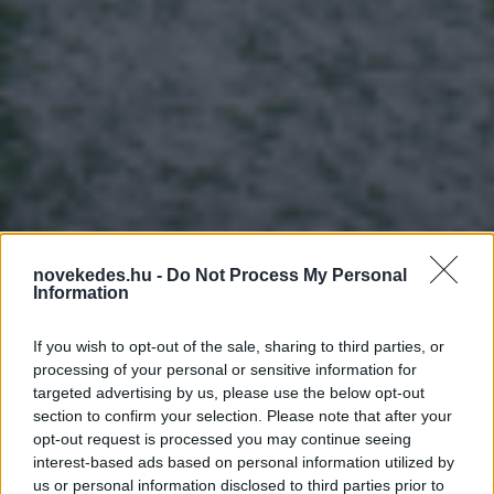
novekedes.hu -
Do Not Process My Personal
Information
Foci vb 2026: jegyháború,
dinamikus árazás és
If you wish to opt-out of the sale, sharing to third parties, or
processing of your personal or sensitive information for
globális GDP-növekedés a
targeted advertising by us, please use the below opt-out
section to confirm your selection. Please note that after your
104 meccses vb-n
opt-out request is processed you may continue seeing
interest-based ads based on personal information utilized by
HÍREK
2026. JÚN. 10.
OECONOMUS
us or personal information disclosed to third parties prior to