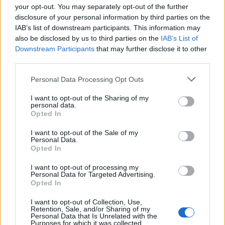
your opt-out. You may separately opt-out of the further
disclosure of your personal information by third parties on the
IAB’s list of downstream participants. This information may
also be disclosed by us to third parties on the
IAB’s List of
Downstream Participants
that may further disclose it to other
third parties.
A 2026-os labdarúgó-világbajnokság minden
Please note that this website/app uses one or more Google
Personal Data Processing Opt Outs
eddiginél nagyobb bevételt hozhat a sportág
services and may gather and store information including but
not limited to your visit or usage behaviour. You may click to
I want to opt-out of the Sharing of my
számára. A FIFA előzetes becslései szerint a
personal data.
grant or deny consent to Google and its third-party tags to
Opted In
június 11-én kezdődő, az Egyesült
use your data for below specified purposes in below Google
consent section.
I want to opt-out of the Sale of my
Államokban, Mexikóban és Kanadában
Personal Data.
Opted In
rendezett torna közvetlen bevételei
elérhetik a 10,9 milliárd dollárt, miközben a
I want to opt-out of processing my
Personal Data for Targeted Advertising.
világgazdaságra gyakorolt hatása
Opted In
meghaladhatja a 40,9 milliárd dollárt. Az
I want to opt-out of Collection, Use,
Retention, Sale, and/or Sharing of my
eseményhez kapcsolódó beruházások és
Personal Data that Is Unrelated with the
Purposes for which it was collected.