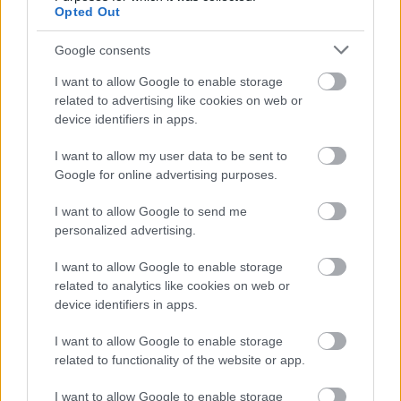
szolgáltatások világszerte több százezer
Opted Out
munkahely létrejöttéhez járulhatnak hozzá -
Google consents
olvasható az Oeconomus Gazdaságkutató
I want to allow Google to enable storage
Alapítvány elemzésében.
related to advertising like cookies on web or
device identifiers in apps.
I want to allow my user data to be sent to
Google for online advertising purposes.
A torna több szempontból is történelmi
I want to allow Google to send me
jelentőségű: először vesz részt 48 válogatott a
personalized advertising.
világbajnokságon, a csapatok összesen 104
I want to allow Google to enable storage
mérkőzést játszanak, a szervezők pedig több
related to analytics like cookies on web or
device identifiers in apps.
mint 6 millió helyszíni nézőre számítanak.
Gianni Infantino FIFA-elnök szerint
I want to allow Google to enable storage
related to functionality of the website or app.
a torna méretét jól érzékelteti, hogy olyan,
I want to allow Google to enable storage