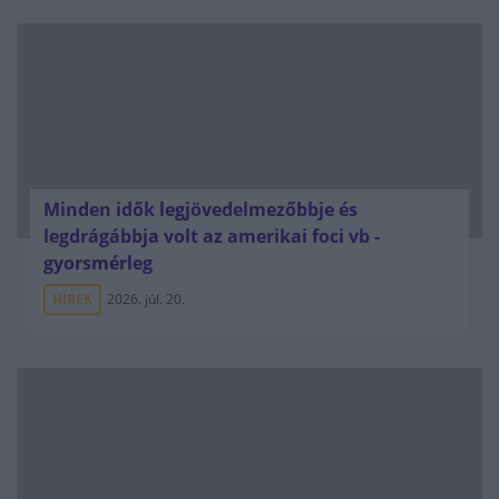
Minden idők legjövedelmezőbbje és
legdrágábbja volt az amerikai foci vb -
gyorsmérleg
HÍREK
2026. júl. 20.