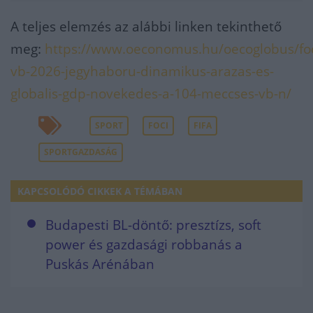
A teljes elemzés az alábbi linken tekinthető
meg:
https://www.oeconomus.hu/oecoglobus/foc
vb-2026-jegyhaboru-dinamikus-arazas-es-
globalis-gdp-novekedes-a-104-meccses-vb-n/
SPORT
FOCI
FIFA
SPORTGAZDASÁG
KAPCSOLÓDÓ CIKKEK A TÉMÁBAN
Budapesti BL-döntő: presztízs, soft
power és gazdasági robbanás a
Puskás Arénában