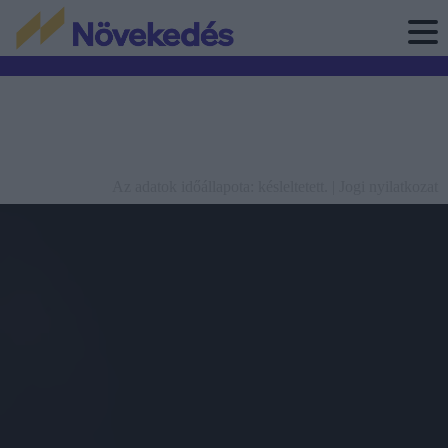
Az adatok időállapota: késleltetett. |
Jogi nyilatkozat