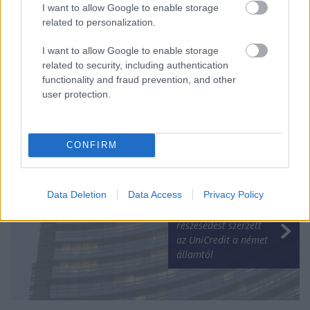
I want to allow Google to enable storage
related to personalization.
I want to allow Google to enable storage
Kreml szóvivő: Erős
related to security, including authentication
és pusztító
functionality and fraud prevention, and other
fegyverekkel fogunk
user protection.
válaszolni a
nyugatnak
CONFIRM
Data Deletion
Data Access
Privacy Policy
Commerzbank
részesedést szerzett
az UniCredit a német
államtól