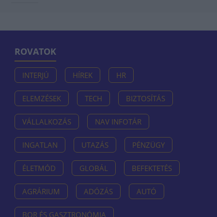
ROVATOK
INTERJÚ
HÍREK
HR
ELEMZÉSEK
TECH
BIZTOSÍTÁS
VÁLLALKOZÁS
NAV INFOTÁR
INGATLAN
UTAZÁS
PÉNZÜGY
ÉLETMÓD
GLOBÁL
BEFEKTETÉS
AGRÁRIUM
ADÓZÁS
AUTÓ
BOR ÉS GASZTRONÓMIA