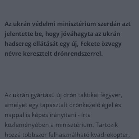
Az ukrán védelmi minisztérium szerdán azt
jelentette be, hogy jóváhagyta az ukrán
hadsereg ellátását egy új, Fekete özvegy
névre keresztelt drónrendszerrel.
Az ukrán gyártású új drón taktikai fegyver,
amelyet egy tapasztalt drónkezelő éjjel és
nappal is képes irányítani - írta
közleményében a minisztérium. Tartozik
hozzá többször felhasználható kvadrokopter,