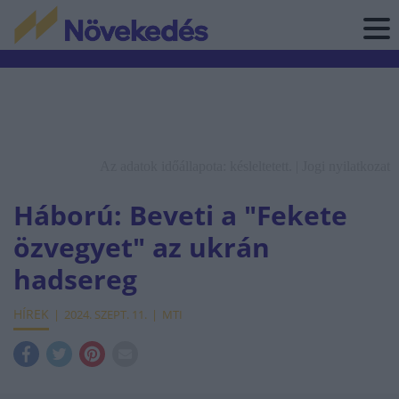
Az adatok időállapota: késleltetett. |
Jogi nyilatkozat
Háború: Beveti a "Fekete
özvegyet" az ukrán
hadsereg
HÍREK
2024. SZEPT. 11.
MTI