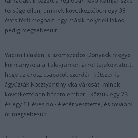
támadást intézett a régióban lévő Kamjanszke
térsége ellen, aminek következtében egy 38
éves férfi meghalt, egy másik helybeli lakos
pedig megsebesült.
Vadim Filaskin, a szomszédos Donyeck megye
kormányzója a Telegramon arról tájékoztatott,
hogy az orosz csapatok szerdán kétszer is
ágyúzták Kosztyantinyivka városát, minek
következtében három ember - köztük egy 73
és egy 81 éves nő - életét vesztette, és további
öt megsebesült.