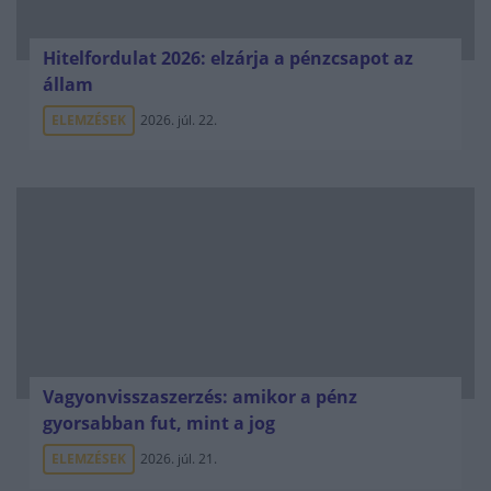
Hitelfordulat 2026: elzárja a pénzcsapot az
állam
ELEMZÉSEK
2026. júl. 22.
Vagyonvisszaszerzés: amikor a pénz
gyorsabban fut, mint a jog
ELEMZÉSEK
2026. júl. 21.