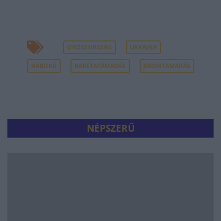
OROSZORSZÁG
UKRAJNA
HÁBORÚ
RAKÉTATÁMADÁS
DRÓNTÁMADÁS
NÉPSZERŰ