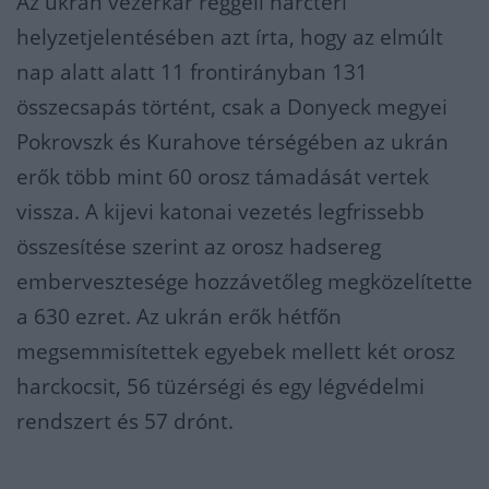
Az ukrán vezérkar reggeli harctéri
helyzetjelentésében azt írta, hogy az elmúlt
nap alatt alatt 11 frontirányban 131
összecsapás történt, csak a Donyeck megyei
Pokrovszk és Kurahove térségében az ukrán
erők több mint 60 orosz támadását vertek
vissza. A kijevi katonai vezetés legfrissebb
összesítése szerint az orosz hadsereg
embervesztesége hozzávetőleg megközelítette
a 630 ezret. Az ukrán erők hétfőn
megsemmisítettek egyebek mellett két orosz
harckocsit, 56 tüzérségi és egy légvédelmi
rendszert és 57 drónt.