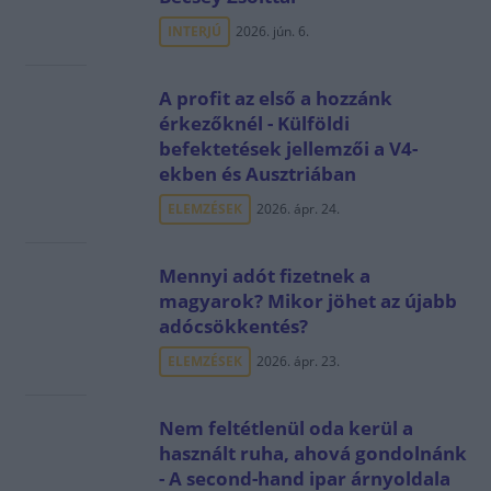
INTERJÚ
2026. jún. 6.
A profit az első a hozzánk
érkezőknél - Külföldi
befektetések jellemzői a V4-
ekben és Ausztriában
ELEMZÉSEK
2026. ápr. 24.
Mennyi adót fizetnek a
magyarok? Mikor jöhet az újabb
adócsökkentés?
ELEMZÉSEK
2026. ápr. 23.
Nem feltétlenül oda kerül a
használt ruha, ahová gondolnánk
- A second-hand ipar árnyoldala