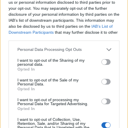
us or personal information disclosed to third parties prior to
your opt-out. You may separately opt-out of the further
disclosure of your personal information by third parties on the
IAB’s list of downstream participants. This information may
Uniós források: íme a teendők, amelyek a
also be disclosed by us to third parties on the
IAB’s List of
pénzek érkezéséhez még szükségesek
Downstream Participants
that may further disclose it to other
third parties.
ELEMZÉSEK
2026. júl. 20.
Please note that this website/app uses one or more Google
Personal Data Processing Opt Outs
services and may gather and store information including but
not limited to your visit or usage behaviour. You may click to
I want to opt-out of the Sharing of my
personal data.
grant or deny consent to Google and its third-party tags to
Opted In
use your data for below specified purposes in below Google
consent section.
I want to opt-out of the Sale of my
Personal Data.
Opted In
I want to opt-out of processing my
Personal Data for Targeted Advertising.
Minden idők legjövedelmezőbbje és
Opted In
legdrágábbja volt az amerikai foci vb -
gyorsmérleg
I want to opt-out of Collection, Use,
Retention, Sale, and/or Sharing of my
Personal Data that Is Unrelated with the