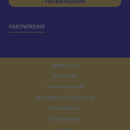
FELIRATKOZOM
PARTNEREINK
IMPRESSZUM
KAPCSOLAT
JOGI NYILATKOZAT
ADATKEZELÉSI TÁJÉKOZTATÓ
MÉDIAAJÁNLAT
SZERZŐI JOGOK
ÁSZF