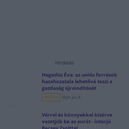
Hirdetés
Hegedüs Éva: az uniós források
hazahozatala lehetővé teszi a
gazdaság újraindítását
INTERJÚ
2026. jún. 8.
Vérrel és könnyekkel kísérve
vezetjük be az eurót - interjú
Becsey Zsolttal