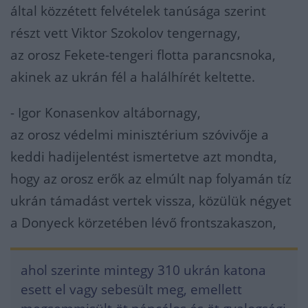
által közzétett felvételek tanúsága szerint
részt vett Viktor Szokolov tengernagy,
az orosz Fekete-tengeri flotta parancsnoka,
akinek az ukrán fél a halálhírét keltette.
- Igor Konasenkov altábornagy,
az orosz védelmi minisztérium szóvivője a
keddi hadijelentést ismertetve azt mondta,
hogy az orosz erők az elmúlt nap folyamán tíz
ukrán támadást vertek vissza, közülük négyet
a Donyeck körzetében lévő frontszakaszon,
ahol szerinte mintegy 310 ukrán katona
esett el vagy sebesült meg, emellett