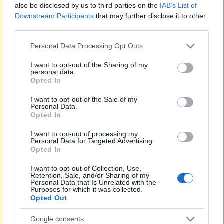
also be disclosed by us to third parties on the
IAB’s List of
Downstream Participants
that may further disclose it to other
third parties.
Please note that this website/app uses one or more Google
Personal Data Processing Opt Outs
NÉPSZERŰ
services and may gather and store information including but
not limited to your visit or usage behaviour. You may click to
I want to opt-out of the Sharing of my
personal data.
grant or deny consent to Google and its third-party tags to
Opted In
use your data for below specified purposes in below Google
consent section.
I want to opt-out of the Sale of my
Personal Data.
Opted In
I want to opt-out of processing my
Personal Data for Targeted Advertising.
Opted In
Hitelfordulat 2026: elzárja a pénzcsapot az
I want to opt-out of Collection, Use,
Retention, Sale, and/or Sharing of my
állam
Personal Data that Is Unrelated with the
Purposes for which it was collected.
ELEMZÉSEK
2026. júl. 22.
Opted Out
Google consents