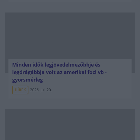
Minden idők legjövedelmezőbbje és
legdrágábbja volt az amerikai foci vb -
gyorsmérleg
HÍREK
2026. júl. 20.