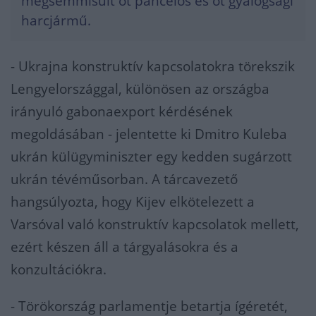
megsemmisült öt páncélos és öt gyalogsági
harcjármű.
- Ukrajna konstruktív kapcsolatokra törekszik
Lengyelországgal, különösen az országba
irányuló gabonaexport kérdésének
megoldásában - jelentette ki Dmitro Kuleba
ukrán külügyminiszter egy kedden sugárzott
ukrán tévéműsorban. A tárcavezető
hangsúlyozta, hogy Kijev elkötelezett a
Varsóval való konstruktív kapcsolatok mellett,
ezért készen áll a tárgyalásokra és a
konzultációkra.
- Törökország parlamentje betartja ígéretét,