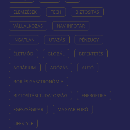
ELEMZÉSEK
TECH
BIZTOSÍTÁS
VÁLLALKOZÁS
NAV INFOTÁR
INGATLAN
UTAZÁS
PÉNZÜGY
ÉLETMÓD
GLOBÁL
BEFEKTETÉS
AGRÁRIUM
ADÓZÁS
AUTÓ
BOR ÉS GASZTRONÓMIA
BIZTOSÍTÁSI TUDATOSSÁG
ENERGETIKA
EGÉSZSÉGIPAR
MAGYAR EURÓ
LIFESTYLE