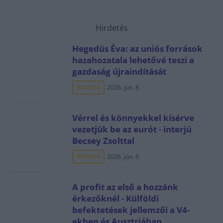
Hirdetés
Hegedüs Éva: az uniós források
hazahozatala lehetővé teszi a
gazdaság újraindítását
INTERJÚ
2026. jún. 8.
Vérrel és könnyekkel kísérve
vezetjük be az eurót - interjú
Becsey Zsolttal
INTERJÚ
2026. jún. 6.
A profit az első a hozzánk
érkezőknél - Külföldi
befektetések jellemzői a V4-
ekben és Ausztriában