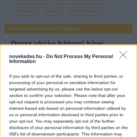
BAHMUT
HIMARS
SZERGEJ SOJGU
KAPCSOLÓDÓ CIKKEK A TÉMÁBAN
Orosz ukrán háború hírei
Háború: pusztító csapássorozatot
novekedes.hu -
Do Not Process My Personal
Information
mértek Ukrajnára az oroszok
Háború: Előretörtek az oroszok
If you wish to opt-out of the sale, sharing to third parties, or
processing of your personal or sensitive information for
Zaporizzsjánál
targeted advertising by us, please use the below opt-out
Háború: vérfürdőt rendeztek az orosz
section to confirm your selection. Please note that after your
tisztek között az ukránok
opt-out request is processed you may continue seeing
interest-based ads based on personal information utilized by
Háború: Hatalmas orosz sikerek
us or personal information disclosed to third parties prior to
Donyeckben
your opt-out. You may separately opt-out of the further
disclosure of your personal information by third parties on the
IAB’s list of downstream participants. This information may