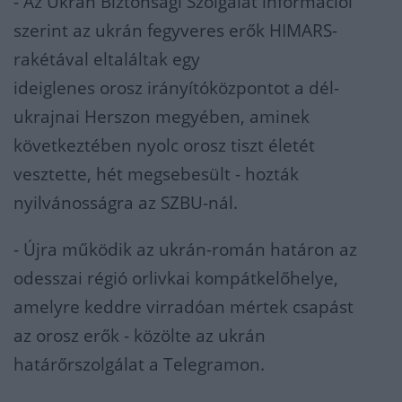
- Az Ukrán Biztonsági Szolgálat információi
szerint az ukrán fegyveres erők HIMARS-
rakétával eltaláltak egy
ideiglenes orosz irányítóközpontot a dél-
ukrajnai Herszon megyében, aminek
következtében nyolc orosz tiszt életét
vesztette, hét megsebesült - hozták
nyilvánosságra az SZBU-nál.
- Újra működik az ukrán-román határon az
odesszai régió orlivkai kompátkelőhelye,
amelyre keddre virradóan mértek csapást
az orosz erők - közölte az ukrán
határőrszolgálat a Telegramon.