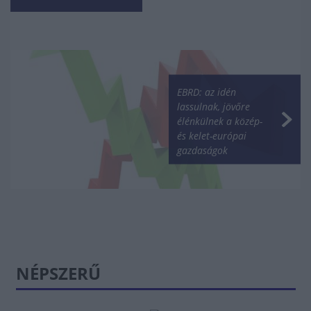
EBRD: az idén
lassulnak, jövőre
élénkülnek a közép-
és kelet-európai
gazdaságok
NÉPSZERŰ