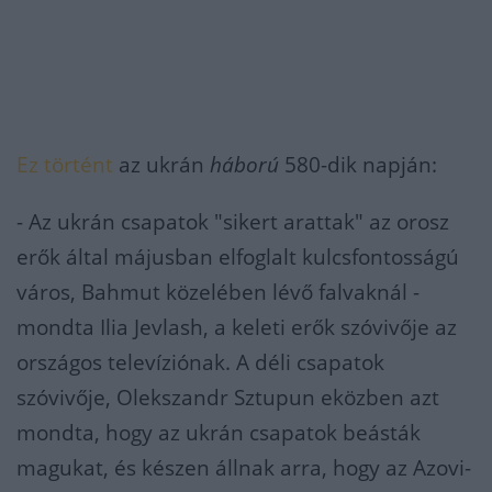
Ez történt
az ukrán
háború
580-dik napján:
- Az ukrán csapatok "sikert arattak" az orosz
erők által májusban elfoglalt kulcsfontosságú
város, Bahmut közelében lévő falvaknál -
mondta Ilia Jevlash, a keleti erők szóvivője az
országos televíziónak. A déli csapatok
szóvivője, Olekszandr Sztupun eközben azt
mondta, hogy az ukrán csapatok beásták
magukat, és készen állnak arra, hogy az Azovi-