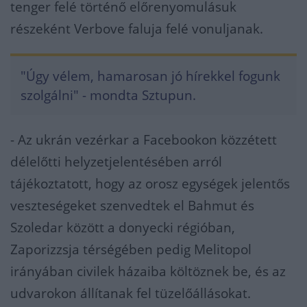
tenger felé történő előrenyomulásuk
részeként Verbove faluja felé vonuljanak.
"Úgy vélem, hamarosan jó hírekkel fogunk
szolgálni" - mondta Sztupun.
- Az ukrán vezérkar a Facebookon közzétett
délelőtti helyzetjelentésében arról
tájékoztatott, hogy az orosz egységek jelentős
veszteségeket szenvedtek el Bahmut és
Szoledar között a donyecki régióban,
Zaporizzsja térségében pedig Melitopol
irányában civilek házaiba költöznek be, és az
udvarokon állítanak fel tüzelőállásokat.