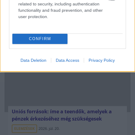
related to security, including authentication
functionality and fraud prevention, and other
user protection.
Kéthónapos a Tisza-kormány: íme a mérleg!
ELEMZÉSEK
2026. júl. 21.
CONFIRM
Data Deletion
Data Access
Privacy Policy
Uniós források: íme a teendők, amelyek a
pénzek érkezéséhez még szükségesek
ELEMZÉSEK
2026. júl. 20.