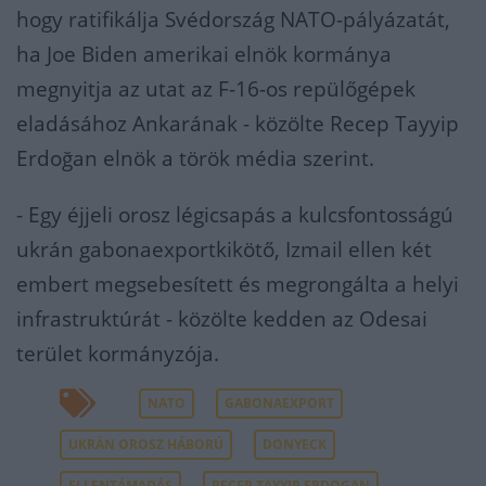
hogy ratifikálja Svédország NATO-pályázatát,
ha Joe Biden amerikai elnök kormánya
megnyitja az utat az F-16-os repülőgépek
eladásához Ankarának - közölte Recep Tayyip
Erdoğan elnök a török média szerint.
- Egy éjjeli orosz légicsapás a kulcsfontosságú
ukrán gabonaexportkikötő, Izmail ellen két
embert megsebesített és megrongálta a helyi
infrastruktúrát - közölte kedden az Odesai
terület kormányzója.
NATO
GABONAEXPORT
UKRÁN OROSZ HÁBORÚ
DONYECK
ELLENTÁMADÁS
RECEP TAYYIP ERDOGAN