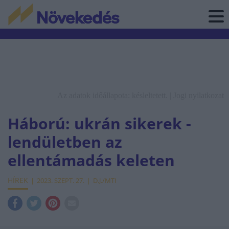
Az adatok időállapota: késleltetett. |
Jogi nyilatkozat
Háború: ukrán sikerek -
lendületben az
ellentámadás keleten
HÍREK
2023. SZEPT. 27.
D.J./MTI