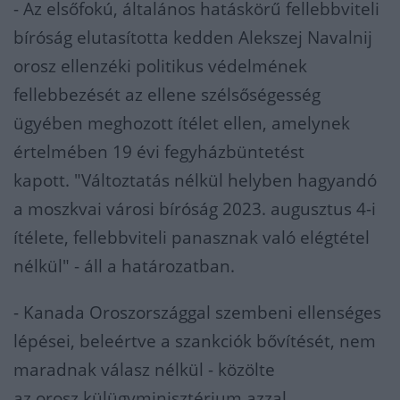
- Az elsőfokú, általános hatáskörű fellebbviteli
bíróság elutasította kedden Alekszej Navalnij
orosz ellenzéki politikus védelmének
fellebbezését az ellene szélsőségesség
ügyében meghozott ítélet ellen, amelynek
értelmében 19 évi fegyházbüntetést
kapott. "Változtatás nélkül helyben hagyandó
a moszkvai városi bíróság 2023. augusztus 4-i
ítélete, fellebbviteli panasznak való elégtétel
nélkül" - áll a határozatban.
- Kanada Oroszországgal szembeni ellenséges
lépései, beleértve a szankciók bővítését, nem
maradnak válasz nélkül - közölte
az orosz külügyminisztérium azzal