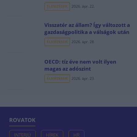
ELEMZÉSEK
2026. ápr. 22.
Visszatér az állam? Így változott a
gazdaságpolitika a válságok után
ELEMZÉSEK
2026. ápr. 28.
OECD: tíz éve nem volt ilyen
magas az adószint
ELEMZÉSEK
2026. ápr. 23.
ROVATOK
INTERJÚ
HÍREK
HR