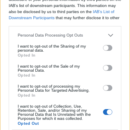
IAB’s list of downstream participants. This information may
also be disclosed by us to third parties on the
IAB’s List of
Időjárás: Figyelmeztetést
Downstream Participants
that may further disclose it to other
third parties.
adtak ki vasárnapra
Please note that this website/app uses one or more Google
Personal Data Processing Opt Outs
services and may gather and store information including but
HÍREK
2025. JAN. 11.
NÖVEKEDÉS.HU
not limited to your visit or usage behaviour. You may click to
I want to opt-out of the Sharing of my
personal data.
grant or deny consent to Google and its third-party tags to
Opted In
use your data for below specified purposes in below Google
consent section.
I want to opt-out of the Sale of my
Personal Data.
Opted In
I want to opt-out of processing my
Hideg levegő áramlik hazánkba,
Personal Data for Targeted Advertising.
Opted In
éjszakánként és napközben is országszerte
fagyni fog.
I want to opt-out of Collection, Use,
Retention, Sale, and/or Sharing of my
Personal Data that Is Unrelated with the
Purposes for which it was collected.
Opted Out