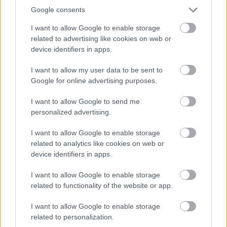
Vasárnap az északi, északnyugati szelet a
Google consents
Dunántúlon és a középső országrészben
I want to allow Google to enable storage
related to advertising like cookies on web or
többfelé kísérhetik erős, helyenként viharos
device identifiers in apps.
lökések. A HungaroMet előrejelzése
I want to allow my user data to be sent to
szerint Győr-Moson-Sopron és Vas
Google for online advertising purposes.
vármegyére van érvényben elsőfokú
I want to allow Google to send me
figyelmeztetés. A
várt legerősebb széllökések
personalized advertising.
meghaladhatják a 70 km/h-t.
I want to allow Google to enable storage
related to analytics like cookies on web or
A hét utolsó napján is hideg lesz, reggel -8, -1
device identifiers in apps.
fok között alakul a hőmérséklet, kora délután
I want to allow Google to enable storage
0, +5 fok valószínű.
related to functionality of the website or app.
I want to allow Google to enable storage
IDŐJÁRÁS
SZÉLLÖKÉSEK
related to personalization.
IDŐJÁRÁS ELŐREJELZÉS
VÁRHATÓ IDŐJÁRÁS