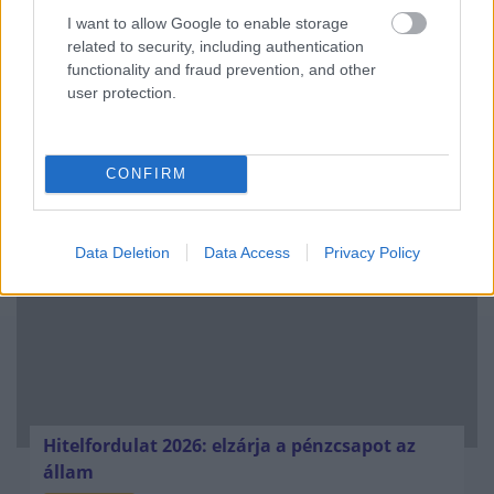
I want to allow Google to enable storage
FAGYVESZÉLY
related to security, including authentication
functionality and fraud prevention, and other
user protection.
NÉPSZERŰ
CONFIRM
Data Deletion
Data Access
Privacy Policy
Hitelfordulat 2026: elzárja a pénzcsapot az
állam