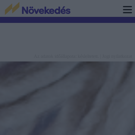
Az adatok időállapota: késleltetett. |
Jogi nyilatkozat