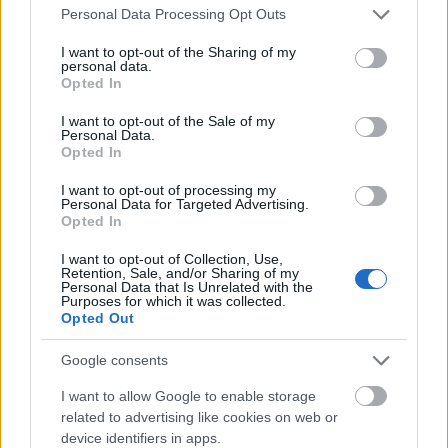
Please note that this website/app uses one or more Google
Personal Data Processing Opt Outs
services and may gather and store information including but
Minden idők legjövedelmezőbbje és
not limited to your visit or usage behaviour. You may click to
I want to opt-out of the Sharing of my
personal data.
legdrágábbja volt az amerikai foci vb -
grant or deny consent to Google and its third-party tags to
Opted In
use your data for below specified purposes in below Google
gyorsmérleg
consent section.
I want to opt-out of the Sale of my
HÍREK
2026. júl. 20.
Personal Data.
Opted In
I want to opt-out of processing my
Personal Data for Targeted Advertising.
Opted In
I want to opt-out of Collection, Use,
Retention, Sale, and/or Sharing of my
Personal Data that Is Unrelated with the
Purposes for which it was collected.
Opted Out
Google consents
Mi lett Alain Delon vagyonával? Adóhatósági
I want to allow Google to enable storage
csavar a sztoriban
related to advertising like cookies on web or
device identifiers in apps.
HÍREK
2026. júl. 19.