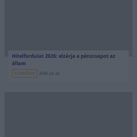
Hitelfordulat 2026: elzárja a pénzcsapot az
állam
ELEMZÉSEK
2026. júl. 22.