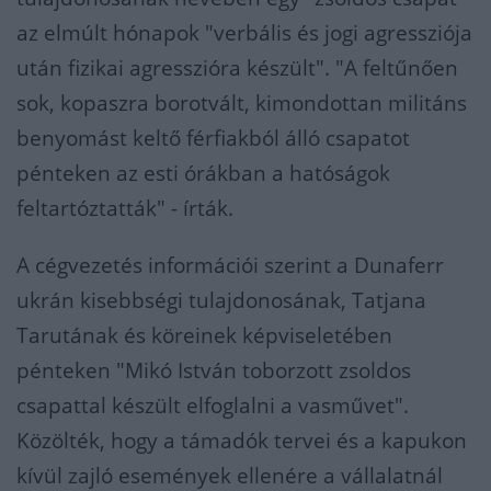
az elmúlt hónapok "verbális és jogi agressziója
után fizikai agresszióra készült". "A feltűnően
sok, kopaszra borotvált, kimondottan militáns
benyomást keltő férfiakból álló csapatot
pénteken az esti órákban a hatóságok
feltartóztatták" - írták.
A cégvezetés információi szerint a Dunaferr
ukrán kisebbségi tulajdonosának, Tatjana
Tarutának és köreinek képviseletében
pénteken "Mikó István toborzott zsoldos
csapattal készült elfoglalni a vasművet".
Közölték, hogy a támadók tervei és a kapukon
kívül zajló események ellenére a vállalatnál