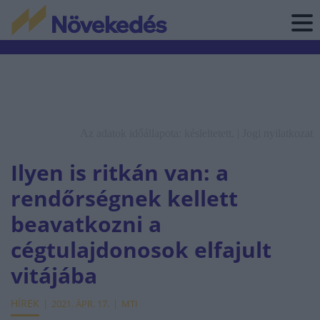
Az adatok időállapota: késleltetett. |
Jogi nyilatkozat
Ilyen is ritkán van: a
rendőrségnek kellett
beavatkozni a
cégtulajdonosok elfajult
vitájába
HÍREK
2021. ÁPR. 17.
MTI