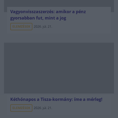
Vagyonvisszaszerzés: amikor a pénz
gyorsabban fut, mint a jog
ELEMZÉSEK
2026. júl. 21.
Kéthónapos a Tisza-kormány: íme a mérleg!
ELEMZÉSEK
2026. júl. 21.