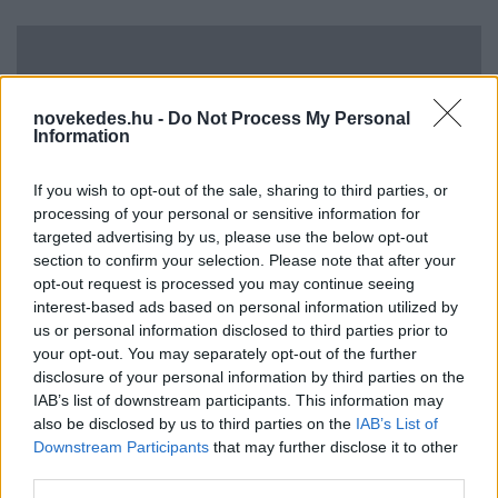
novekedes.hu -
Do Not Process My Personal
Information
If you wish to opt-out of the sale, sharing to third parties, or
processing of your personal or sensitive information for
Uniós források: íme a teendők, amelyek a
targeted advertising by us, please use the below opt-out
section to confirm your selection. Please note that after your
pénzek érkezéséhez még szükségesek
opt-out request is processed you may continue seeing
ELEMZÉSEK
2026. júl. 20.
interest-based ads based on personal information utilized by
us or personal information disclosed to third parties prior to
your opt-out. You may separately opt-out of the further
disclosure of your personal information by third parties on the
IAB’s list of downstream participants. This information may
also be disclosed by us to third parties on the
IAB’s List of
Downstream Participants
that may further disclose it to other
third parties.