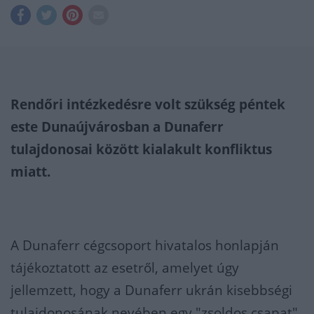
Rendőri intézkedésre volt szükség péntek
este Dunaújvárosban a Dunaferr
tulajdonosai között kialakult konfliktus
miatt.
A Dunaferr cégcsoport hivatalos honlapján
tájékoztatott az esetről, amelyet úgy
jellemzett, hogy a Dunaferr ukrán kisebbségi
tulajdonosának nevében egy "zsoldos csapat"