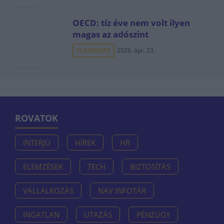
OECD: tíz éve nem volt ilyen
magas az adószint
ELEMZÉSEK
2026. ápr. 23.
ROVATOK
INTERJÚ
HÍREK
HR
ELEMZÉSEK
TECH
BIZTOSÍTÁS
VÁLLALKOZÁS
NAV INFOTÁR
INGATLAN
UTAZÁS
PÉNZÜGY