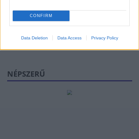
csak 80-90
százalékos
átoltottságnál lehet
CONFIRM
beszélni
Data Deletion
Data Access
Privacy Policy
NÉPSZERŰ