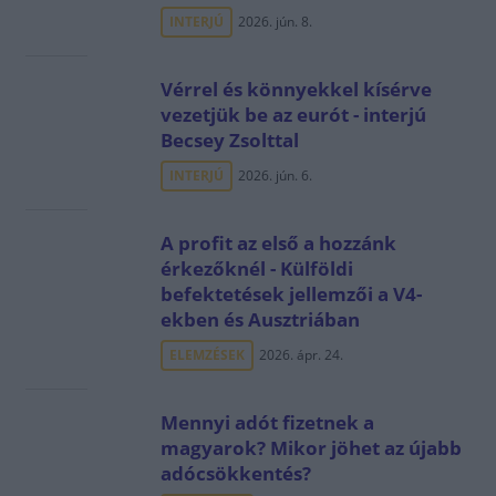
INTERJÚ
2026. jún. 8.
Vérrel és könnyekkel kísérve
vezetjük be az eurót - interjú
Becsey Zsolttal
INTERJÚ
2026. jún. 6.
A profit az első a hozzánk
érkezőknél - Külföldi
befektetések jellemzői a V4-
ekben és Ausztriában
ELEMZÉSEK
2026. ápr. 24.
Mennyi adót fizetnek a
magyarok? Mikor jöhet az újabb
adócsökkentés?