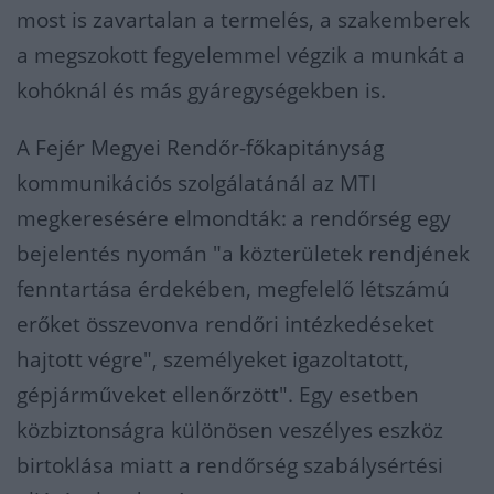
most is zavartalan a termelés, a szakemberek
a megszokott fegyelemmel végzik a munkát a
kohóknál és más gyáregységekben is.
A Fejér Megyei Rendőr-főkapitányság
kommunikációs szolgálatánál az MTI
megkeresésére elmondták: a rendőrség egy
bejelentés nyomán "a közterületek rendjének
fenntartása érdekében, megfelelő létszámú
erőket összevonva rendőri intézkedéseket
hajtott végre", személyeket igazoltatott,
gépjárműveket ellenőrzött". Egy esetben
közbiztonságra különösen veszélyes eszköz
birtoklása miatt a rendőrség szabálysértési